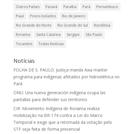
Outros Países
Paraná
Paraíba
Pará
Pernambuco
Piauí
Povos Isolados
Rio de Janeiro
Rio Grande do Norte
Rio Grande do Sul
Rondônia
Roraima
Santa Catarina
Sergipe
São Paulo
Tocantins
Todas Notícias
Notícias
FOLHA DE S. PAULO: Justiça manda Axia manter
programa para indígenas afetados por hidroelétrica no
Pará
ONU: Una nueva generación indígena ocupa las
pantallas para defender sus territorios
CIR: Movimento Indígena de Roraima realiza
mobilização na BR-174 contra a Lei do Marco
Temporal e exige que a retomada da votação pelo
STF seja feita de forma presencial