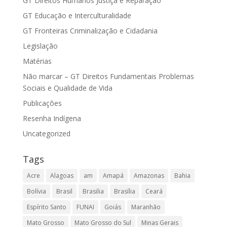
GT Direitos Humanos Justiça e Reparação
GT Educação e Interculturalidade
GT Fronteiras Criminalização e Cidadania
Legislação
Matérias
Não marcar – GT Direitos Fundamentais Problemas
Sociais e Qualidade de Vida
Publicações
Resenha Indígena
Uncategorized
Tags
Acre
Alagoas
am
Amapá
Amazonas
Bahia
Bolívia
Brasil
Brasilia
Brasília
Ceará
Espírito Santo
FUNAI
Goiás
Maranhão
Mato Grosso
Mato Grosso do Sul
Minas Gerais