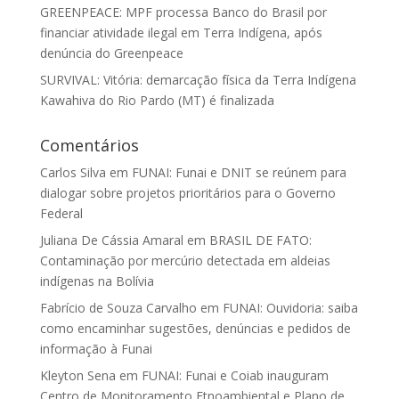
GREENPEACE: MPF processa Banco do Brasil por
financiar atividade ilegal em Terra Indígena, após
denúncia do Greenpeace
SURVIVAL: Vitória: demarcação física da Terra Indígena
Kawahiva do Rio Pardo (MT) é finalizada
Comentários
Carlos Silva
em
FUNAI: Funai e DNIT se reúnem para
dialogar sobre projetos prioritários para o Governo
Federal
Juliana De Cássia Amaral
em
BRASIL DE FATO:
Contaminação por mercúrio detectada em aldeias
indígenas na Bolívia
Fabrício de Souza Carvalho
em
FUNAI: Ouvidoria: saiba
como encaminhar sugestões, denúncias e pedidos de
informação à Funai
Kleyton Sena
em
FUNAI: Funai e Coiab inauguram
Centro de Monitoramento Etnoambiental e Plano de