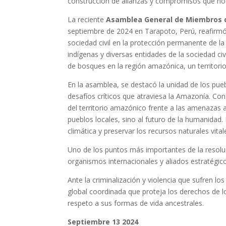
construcción de alianzas y compromisos que no
La reciente
Asamblea General de Miembros 
septiembre de 2024 en Tarapoto, Perú, reafirmó 
sociedad civil en la protección permanente de la
indígenas y diversas entidades de la sociedad ci
de bosques en la región amazónica, un territorio v
En la asamblea, se destacó la unidad de los pue
desafíos críticos que atraviesa la Amazonía. Con 
del territorio amazónico frente a las amenazas
pueblos locales, sino al futuro de la humanidad. 
climática y preservar los recursos naturales vita
Uno de los puntos más importantes de la resoluc
organismos internacionales y aliados estratégico
Ante la criminalización y violencia que sufren l
global coordinada que proteja los derechos de 
respeto a sus formas de vida ancestrales.
Septiembre 13 2024