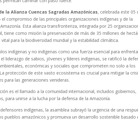
s permitan caminar con paso fuerte.
de la Alianza Cuencas Sagradas Amazónicas
, celebrada este 05 
el compromiso de las principales organizaciones indígenas y de la
 Amazonía. Esta alianza transfronteriza, integrada por 25 organizacio
vil, tiene como misión la preservación de más de 35 millones de hect
ital para la biodiversidad mundial y la estabilidad climática.
blos indígenas y no indígenas como una fuerza esencial para enfrenta
el liderazgo de sabios, jóvenes y líderes indígenas, se ratificó la def
 ambientales, económicas y sociales que comprometen no solo a los
La protección de este vasto ecosistema es crucial para mitigar la cris
les para las generaciones venideras.
ión es el llamado a la comunidad internacional, incluidos gobiernos,
s, para unirse a la lucha por la defensa de la Amazonía.
os defensores indígenas, la asamblea subrayó la urgencia de una respu
los pueblos amazónicos y promueva un desarrollo sostenible basado 