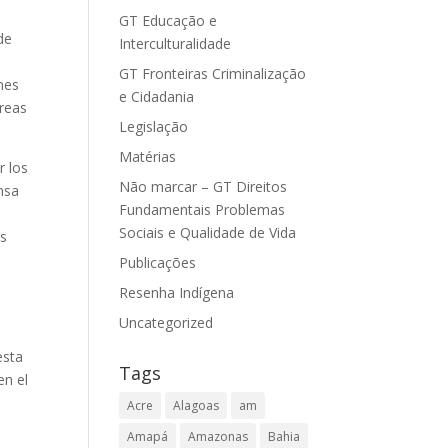
GT Educação e
de
Interculturalidade
GT Fronteiras Criminalização
nes
e Cidadania
áreas
Legislação
Matérias
r los
Não marcar – GT Direitos
ensa
Fundamentais Problemas
Sociais e Qualidade de Vida
is
Publicações
Resenha Indígena
Uncategorized
esta
Tags
en el
Acre
Alagoas
am
Amapá
Amazonas
Bahia