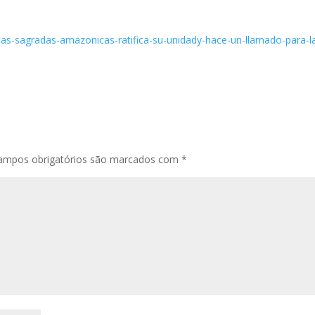
cas-sagradas-amazonicas-ratifica-su-unidady-hace-un-llamado-para-l
ampos obrigatórios são marcados com
*