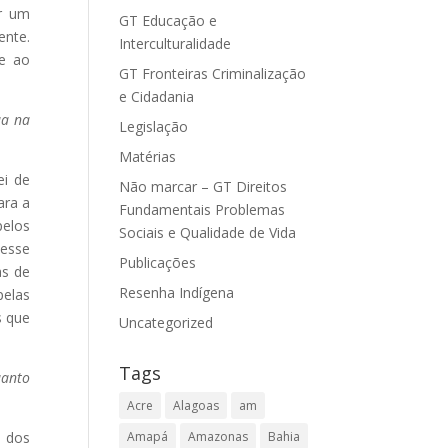
ir um
GT Educação e
ente.
Interculturalidade
te ao
GT Fronteiras Criminalização
e Cidadania
ua na
Legislação
Matérias
ei de
Não marcar – GT Direitos
ara a
Fundamentais Problemas
pelos
Sociais e Qualidade de Vida
 esse
Publicações
as de
Resenha Indígena
pelas
s que
Uncategorized
Tags
uanto
Acre
Alagoas
am
s dos
Amapá
Amazonas
Bahia