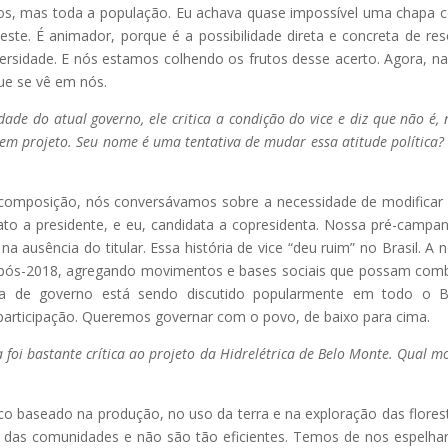
dos, mas toda a população. Eu achava quase impossível uma chapa
. É animador, porque é a possibilidade direta e concreta de res
ersidade. E nós estamos colhendo os frutos desse acerto. Agora, na
e se vê em nós.
dade do atual governo, ele critica a condição do vice e diz que não é, 
u em projeto. Seu nome é uma tentativa de mudar essa atitude política?
 composição, nós conversávamos sobre a necessidade de modificar
dato a presidente, e eu, candidata a copresidenta. Nossa pré-campa
a ausência do titular. Essa história de vice “deu ruim” no Brasil. A 
o pós-2018, agregando movimentos e bases sociais que possam com
a de governo está sendo discutido popularmente em todo o Bra
participação. Queremos governar com o povo, de baixo para cima.
foi bastante crítica ao projeto da Hidrelétrica de Belo Monte. Qual m
 baseado na produção, no uso da terra e na exploração das flores
a das comunidades e não são tão eficientes. Temos de nos espelha