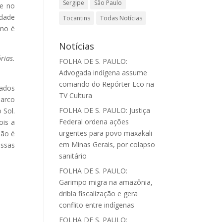
Sergipe
São Paulo
ue no
idade
Tocantins
Todas Notícias
omo é
Notícias
rias.
FOLHA DE S. PAULO:
Advogada indígena assume
comando do Repórter Eco na
tados
TV Cultura
marco
FOLHA DE S. PAULO: Justiça
 Sol.
Federal ordena ações
ois a
urgentes para povo maxakali
não é
em Minas Gerais, por colapso
essas
sanitário
FOLHA DE S. PAULO:
Garimpo migra na amazônia,
dribla fiscalização e gera
conflito entre indígenas
FOLHA DE S. PAULO: