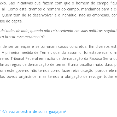
emplo. São iniciativas que fazem com que o homem do campo fiq
ve ali. Como está, tiramos o homem do campo, mandamos para a c
Quem tem de se desenvolver é o indivíduo, não as empresas, c
se do capital.
 deixadas de lado, quando não retrocedendo em suas políticas regulató
ara brecar esse movimento?
m de ser ameaças e se tornaram casos concretos. Em diversos es
. A primeira medida de Temer, quando assumiu, foi estabelecer o 
premo Tribunal Federal em razão da demarcação da Raposa Serra do
r as regras de demarcação de terras. É uma batalha muito dura, p
E com este governo não temos como fazer reivindicação, porque ele 
 dos povos originários, mas temos a obrigação de revogar todas 
/14/a-voz-ancestral-de-sonia-guajajara/