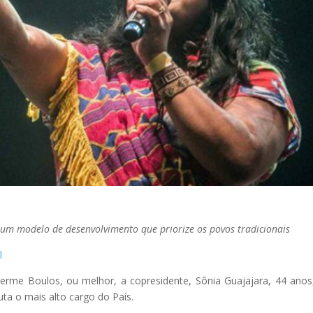
 um modelo de desenvolvimento que priorize os povos tradicionais
l
herme Boulos, ou melhor, a copresidente, Sônia Guajajara, 44 anos
uta o mais alto cargo do País.