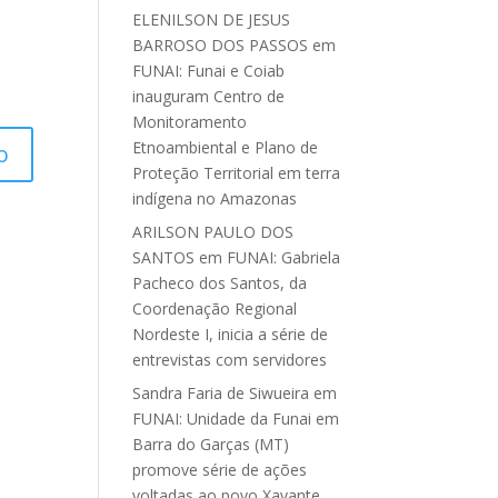
ELENILSON DE JESUS
BARROSO DOS PASSOS
em
FUNAI: Funai e Coiab
inauguram Centro de
Monitoramento
Etnoambiental e Plano de
Proteção Territorial em terra
indígena no Amazonas
ARILSON PAULO DOS
SANTOS
em
FUNAI: Gabriela
Pacheco dos Santos, da
Coordenação Regional
Nordeste I, inicia a série de
entrevistas com servidores
Sandra Faria de Siwueira
em
FUNAI: Unidade da Funai em
Barra do Garças (MT)
promove série de ações
voltadas ao povo Xavante