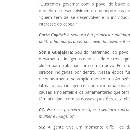
“Queremos governar com o povo, de baixo par
modelo de desenvolvimento que priorize os pov
“Quem tem de se desenvolver é o indivíduo,
interesse do capital.”
Carta Capital:
A senhora é a primeira candidata
política há muitos anos, por meio do movimento s
Sônia Guajajara:
Sou do Maranhão, do povo Gu
movimentos indígenas e sociais de outros segme
aldeia para trabalhar com o meu povo. Foi qua
direitos indígenas por dentro. Nessa época 
reconhecimento se ampliou por toda a Amazônia
lutas do povo indígena nacional e internacion
causas ambientais e os parlamentares que têm 
têm afinidade com as nossas questões, e tam
CC:
Essa é a primeira vez que a senhora conco
mulher e indígena?
SG:
A gente vive um momento difícil, de d