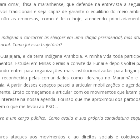
a cima”, frisa a maranhense, que defende na entrevista a segu
os tradicionais e seja capaz de garantir o equilíbrio do meio ambi
 não as empresas, como é feito hoje, atendendo prioritariamen
 indígena a concorrer às eleições em uma chapa presidencial, mas at
ocial. Como foi essa trajetória?
ajajara, e da terra indígena Arariboia. A minha vida toda particip
ntos. Estudei em Minas Gerais a convite da Funai e depois voltei p
ndo entrei para organizações mais institucionalizadas para brigar 
fui reconhecida pelas comunidades como liderança no Maranhão e
. A partir desses espaços passei a articular mobilizações e agend
almente. Então começamos a articular com os movimentos que lutam 
interesse na nossa agenda. Foi isso que me aproximou dos partido
bém o que me levou ao PSOL.
rre a um cargo público. Como avalia a sua própria candidatura enq
uros ataques aos movimentos e ao direitos sociais e coletivo