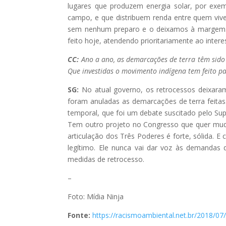
lugares que produzem energia solar, por ex
campo, e que distribuem renda entre quem vi
sem nenhum preparo e o deixamos à margem. 
feito hoje, atendendo prioritariamente ao interes
CC:
Ano a ano, as demarcações de terra têm sido
Que investidas o movimento indígena tem feito p
SG:
No atual governo, os retrocessos deixara
foram anuladas as demarcações de terra feitas
temporal, que foi um debate suscitado pelo Su
Tem outro projeto no Congresso que quer muda
articulação dos Três Poderes é forte, sólida. 
legítimo. Ele nunca vai dar voz às demandas
medidas de retrocesso.
–
Foto: Mídia Ninja
Fonte:
https://racismoambiental.net.br/2018/07