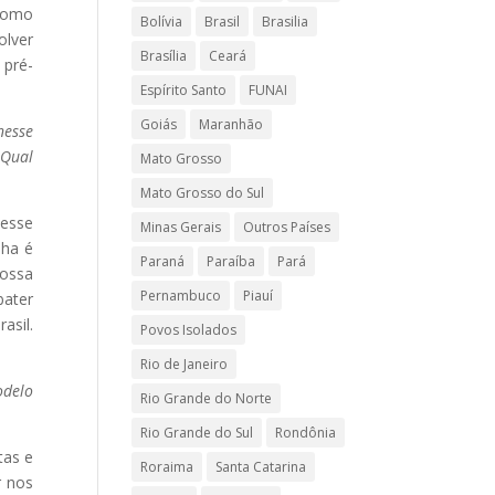
 como
Bolívia
Brasil
Brasilia
olver
Brasília
Ceará
 pré-
Espírito Santo
FUNAI
Goiás
Maranhão
nesse
 Qual
Mato Grosso
Mato Grosso do Sul
 esse
Minas Gerais
Outros Países
nha é
Paraná
Paraíba
Pará
nossa
Pernambuco
Piauí
bater
sil.
Povos Isolados
Rio de Janeiro
odelo
Rio Grande do Norte
Rio Grande do Sul
Rondônia
tas e
Roraima
Santa Catarina
r nos