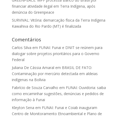
GREENPEACE: MPF processa Banco do Brasil por
financiar atividade ilegal em Terra Indígena, após
denúncia do Greenpeace
SURVIVAL: Vitória: demarcação física da Terra Indígena
Kawahiva do Rio Pardo (MT) é finalizada
Comentários
Carlos Silva
em
FUNAI: Funai e DNIT se reúnem para
dialogar sobre projetos prioritários para o Governo
Federal
Juliana De Cássia Amaral
em
BRASIL DE FATO:
Contaminação por mercúrio detectada em aldeias
indígenas na Bolívia
Fabrício de Souza Carvalho
em
FUNAI: Ouvidoria: saiba
como encaminhar sugestões, denúncias e pedidos de
informação à Funai
Kleyton Sena
em
FUNAI: Funai e Coiab inauguram
Centro de Monitoramento Etnoambiental e Plano de