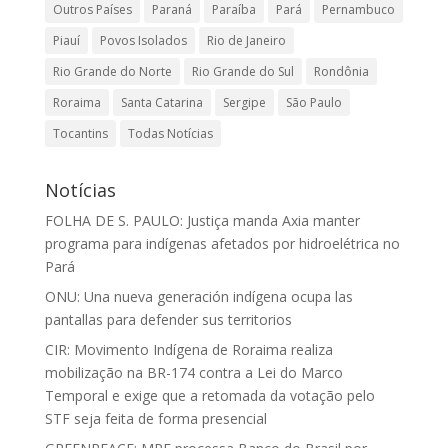
Outros Países
Paraná
Paraíba
Pará
Pernambuco
Piauí
Povos Isolados
Rio de Janeiro
Rio Grande do Norte
Rio Grande do Sul
Rondônia
Roraima
Santa Catarina
Sergipe
São Paulo
Tocantins
Todas Notícias
Notícias
FOLHA DE S. PAULO: Justiça manda Axia manter
programa para indígenas afetados por hidroelétrica no
Pará
ONU: Una nueva generación indígena ocupa las
pantallas para defender sus territorios
CIR: Movimento Indígena de Roraima realiza
mobilização na BR-174 contra a Lei do Marco
Temporal e exige que a retomada da votação pelo
STF seja feita de forma presencial