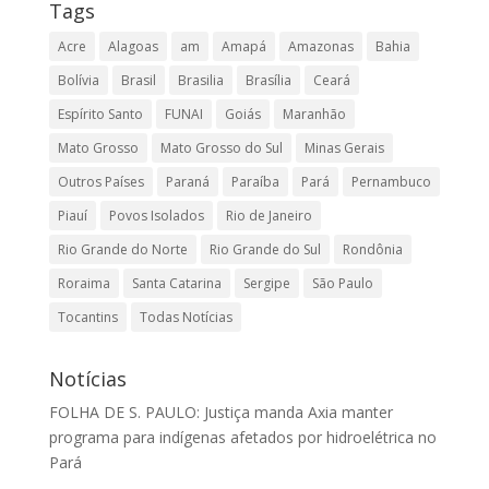
Tags
Acre
Alagoas
am
Amapá
Amazonas
Bahia
Bolívia
Brasil
Brasilia
Brasília
Ceará
Espírito Santo
FUNAI
Goiás
Maranhão
Mato Grosso
Mato Grosso do Sul
Minas Gerais
Outros Países
Paraná
Paraíba
Pará
Pernambuco
Piauí
Povos Isolados
Rio de Janeiro
Rio Grande do Norte
Rio Grande do Sul
Rondônia
Roraima
Santa Catarina
Sergipe
São Paulo
Tocantins
Todas Notícias
Notícias
FOLHA DE S. PAULO: Justiça manda Axia manter
programa para indígenas afetados por hidroelétrica no
Pará