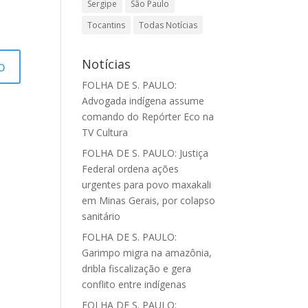
Sergipe
São Paulo
Tocantins
Todas Notícias
Notícias
FOLHA DE S. PAULO:
Advogada indígena assume
comando do Repórter Eco na
TV Cultura
FOLHA DE S. PAULO: Justiça
Federal ordena ações
urgentes para povo maxakali
em Minas Gerais, por colapso
sanitário
FOLHA DE S. PAULO:
Garimpo migra na amazônia,
dribla fiscalização e gera
conflito entre indígenas
FOLHA DE S. PAULO: