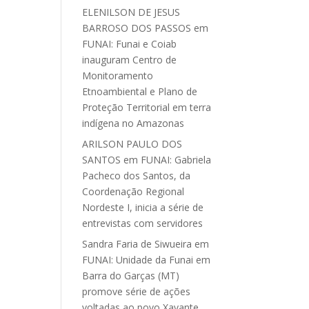
ELENILSON DE JESUS
BARROSO DOS PASSOS
em
FUNAI: Funai e Coiab
inauguram Centro de
Monitoramento
Etnoambiental e Plano de
Proteção Territorial em terra
indígena no Amazonas
ARILSON PAULO DOS
SANTOS
em
FUNAI: Gabriela
Pacheco dos Santos, da
Coordenação Regional
Nordeste I, inicia a série de
entrevistas com servidores
Sandra Faria de Siwueira
em
FUNAI: Unidade da Funai em
Barra do Garças (MT)
promove série de ações
voltadas ao povo Xavante