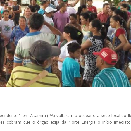
pendente 1 em Altamira (PA) voltaram a ocupar o a sede local do 
Eles cobram que o órgão exija da Norte Energia o início imediat