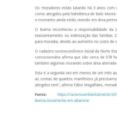
Os moradores estão lutando há 3 anos com 
como atingidos pela hidrelétrica de Belo Mont
o momento ainda estão vivendo em área perma
O Ibama reconheceu a responsabilidade da 
reassentamento ou indenização das famílias. 
para moradia, devido ao aumento no custo de vi
O cadastro socioeconômico inicial da Norte Ener
concessionária afirma que são cerca de 578 fa
também algumas morando sobre área aterrada a
Esta é a segunda vez em menos de um mês que
as contas de quantos manifestos já precisamos
atingidos tem”, afirma Fábio Magalhães, morad
Fonte:
https://racismoambiental.net.br/2
ibama-novamente-em-altamira/