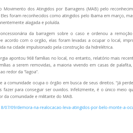
o Movimento dos Atingidos por Barragens (MAB) pelo reconheci
e. Eles foram reconhecidos como atingidos pelo Ibama em março, ma
nentemente alagada e poluída.
concessionária da barragem sobre o caso e ordenou a remoção
De acordo com o orgão, elas foram levadas a ocupar o local, impr
da na cidade impulsionado pela construção da hidrelétrica.
gia apontou 968 famílias no local, no entanto, relatório mais recen
mílias a serem removidas, a maioria vivendo em casas de palafita
o redor da “lagoa”.
 a comunidade ocupa o órgão em busca de seus direitos. “Já per
 fazer para conseguir ser ouvidos. Infelizmente, é o único meio q
or da comunidade e militante do MAB.
018/07/09/demora-na-realocacao-leva-atingidos-por-belo-monte-a-oc