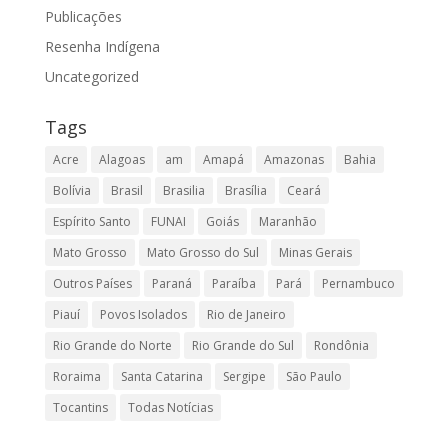
Publicações
Resenha Indígena
Uncategorized
Tags
Acre
Alagoas
am
Amapá
Amazonas
Bahia
Bolívia
Brasil
Brasilia
Brasília
Ceará
Espírito Santo
FUNAI
Goiás
Maranhão
Mato Grosso
Mato Grosso do Sul
Minas Gerais
Outros Países
Paraná
Paraíba
Pará
Pernambuco
Piauí
Povos Isolados
Rio de Janeiro
Rio Grande do Norte
Rio Grande do Sul
Rondônia
Roraima
Santa Catarina
Sergipe
São Paulo
Tocantins
Todas Notícias