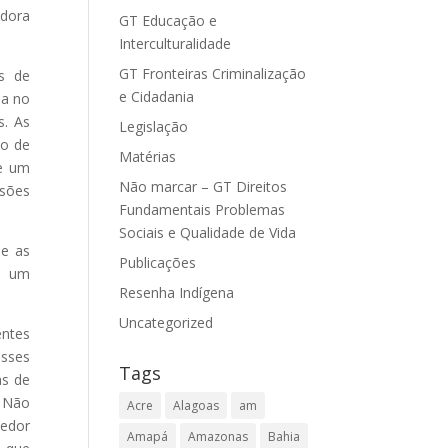
adora
GT Educação e
Interculturalidade
GT Fronteiras Criminalização
as de
e Cidadania
ha no
s. As
Legislação
ão de
Matérias
ue um
Não marcar – GT Direitos
isões
Fundamentais Problemas
Sociais e Qualidade de Vida
de as
Publicações
oi um
Resenha Indígena
Uncategorized
entes
esses
Tags
as de
 Não
Acre
Alagoas
am
dedor
Amapá
Amazonas
Bahia