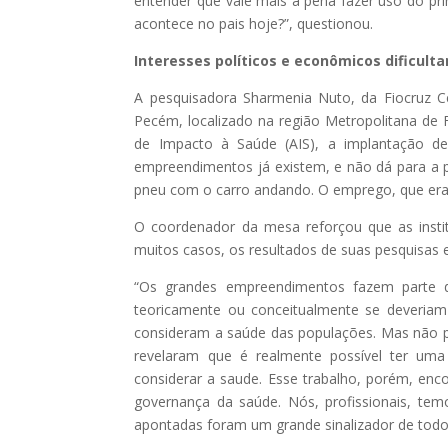
entender que vale mais a pena fazer uso do pr
acontece no pais hoje?”, questionou.
Interesses políticos e econômicos dificul
A pesquisadora Sharmenia Nuto, da Fiocruz C
Pecém, localizado na região Metropolitana de 
de Impacto à Saúde (AIS), a implantação d
empreendimentos já existem, e não dá para a p
pneu com o carro andando. O emprego, que era o
O coordenador da mesa reforçou que as insti
muitos casos, os resultados de suas pesquisas 
“Os grandes empreendimentos fazem parte d
teoricamente ou conceitualmente se deveriam
consideram a saúde das populações. Mas não p
revelaram que é realmente possível ter uma 
considerar a saude. Esse trabalho, porém, enco
governança da saúde. Nós, profissionais, te
apontadas foram um grande sinalizador de todo