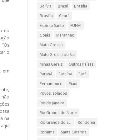
o que
Bolívia
Brasil
Brasilia
Brasília
Ceará
Espírito Santo
FUNAI
io do
Goiás
Maranhão
iação
 “Os
Mato Grosso
car o
Mato Grosso do Sul
Minas Gerais
Outros Países
s, em
Paraná
Paraíba
Pará
Pernambuco
Piauí
nte,
Povos Isolados
s não
Rio de Janeiro
ações
possa
Rio Grande do Norte
tá na
Rio Grande do Sul
Rondônia
 aqui
Roraima
Santa Catarina