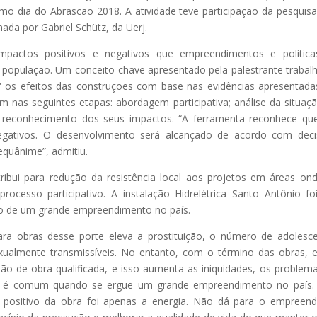
imo dia do Abrascão 2018. A atividade teve participação da pesquis
ada por Gabriel Schütz, da Uerj.
impactos positivos e negativos que empreendimentos e polític
população. Um conceito-chave apresentado pela palestrante trabal
” os efeitos das construções com base nas evidências apresentada
m nas seguintes etapas: abordagem participativa; análise da situaç
e reconhecimento dos seus impactos. “A ferramenta reconhece q
egativos. O desenvolvimento será alcançado de acordo com dec
quânime”, admitiu.
ribui para redução da resistência local aos projetos em áreas on
ocesso participativo. A instalação Hidrelétrica Santo Antônio f
o de um grande empreendimento no país.
ra obras desse porte eleva a prostituição, o número de adolesc
xualmente transmissíveis. No entanto, com o término das obras, 
ão de obra qualificada, e isso aumenta as iniquidades, os problem
so é comum quando se ergue um grande empreendimento no país.
 positivo da obra foi apenas a energia. Não dá para o empreen