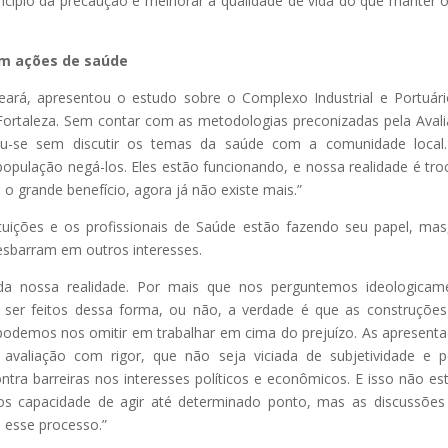
incípio da precaução e melhorar a qualidade de vida do que manter 
tam ações de saúde
eará, apresentou o estudo sobre o Complexo Industrial e Portuár
Fortaleza. Sem contar com as metodologias preconizadas pela Aval
eu-se sem discutir os temas da saúde com a comunidade local.
opulação negá-los. Eles estão funcionando, e nossa realidade é tro
 grande benefício, agora já não existe mais.”
tuições e os profissionais de Saúde estão fazendo seu papel, ma
esbarram em outros interesses.
a nossa realidade. Por mais que nos perguntemos ideologicame
 ser feitos dessa forma, ou não, a verdade é que as construçõe
odemos nos omitir em trabalhar em cima do prejuízo. As apresent
avaliação com rigor, que não seja viciada de subjetividade e 
ntra barreiras nos interesses políticos e econômicos. E isso não es
mos capacidade de agir até determinado ponto, mas as discussões
 esse processo.”