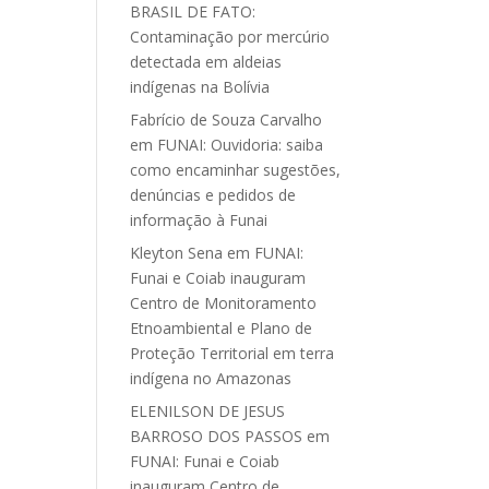
BRASIL DE FATO:
Contaminação por mercúrio
detectada em aldeias
indígenas na Bolívia
Fabrício de Souza Carvalho
em
FUNAI: Ouvidoria: saiba
como encaminhar sugestões,
denúncias e pedidos de
informação à Funai
Kleyton Sena
em
FUNAI:
Funai e Coiab inauguram
Centro de Monitoramento
Etnoambiental e Plano de
Proteção Territorial em terra
indígena no Amazonas
ELENILSON DE JESUS
BARROSO DOS PASSOS
em
FUNAI: Funai e Coiab
inauguram Centro de