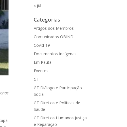
« jul
Categorias
Artigos dos Membros
Comunicados OBIND
Covid-19
Documentos Indígenas
Em Pauta
Eventos
GT
GT Diálogo e Participação
genas
Social
GT Direitos e Políticas de
Saúde
GT Direitos Humanos Justiça
capá.
e Reparação
: o I