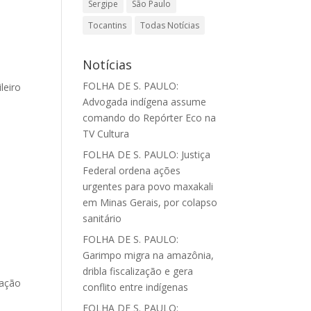
Sergipe
São Paulo
Tocantins
Todas Notícias
Notícias
FOLHA DE S. PAULO:
leiro
Advogada indígena assume
comando do Repórter Eco na
TV Cultura
FOLHA DE S. PAULO: Justiça
Federal ordena ações
urgentes para povo maxakali
em Minas Gerais, por colapso
sanitário
FOLHA DE S. PAULO:
Garimpo migra na amazônia,
dribla fiscalização e gera
gação
conflito entre indígenas
FOLHA DE S. PAULO: