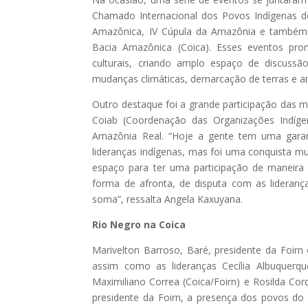
Chamado Internacional dos Povos Indígenas d
Amazônica, IV Cúpula da Amazônia e também 
Bacia Amazônica (Coica). Esses eventos pro
culturais, criando amplo espaço de discuss
mudanças climáticas, demarcação de terras e am
Outro destaque foi a grande participação das 
Coiab (Coordenação das Organizações Indíge
Amazônia Real. “Hoje a gente tem uma garant
lideranças indígenas, mas foi uma conquista m
espaço para ter uma participação de maneira
forma de afronta, de disputa com as lideranç
soma”, ressalta Angela Kaxuyana.
Rio Negro na Coica
Marivelton Barroso, Baré, presidente da Foirn
assim como as lideranças Cecília Albuquerqu
Maximiliano Correa (Coica/Foirn) e Rosilda Co
presidente da Foirn, a presença dos povos do 