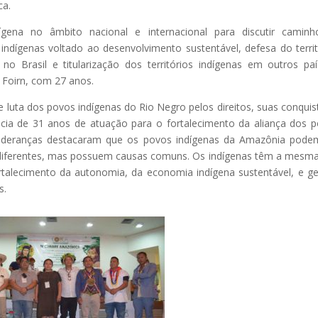
ca.
ígena no âmbito nacional e internacional para discutir camin
indígenas voltado ao desenvolvimento sustentável, defesa do territ
o Brasil e titularização dos territórios indígenas em outros paí
 Foirn, com 27 anos.
 luta dos povos indígenas do Rio Negro pelos direitos, suas conquis
ncia de 31 anos de atuação para o fortalecimento da aliança dos 
lideranças destacaram que os povos indígenas da Amazônia pode
s diferentes, mas possuem causas comuns. Os indígenas têm a mesma
fortalecimento da autonomia, da economia indígena sustentável, e g
s.