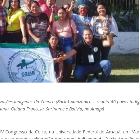
zações Indígenas da Cuenca (Bacia) Amazônica – reuniu 40 povos indí
uiana, Guiana Francesa, Suriname e Bolívia, no Amapá
 o IV Congresso da Coica, na Universidade Federal do Amapá, em Ma
 a essa grande celebração dos povos indígenas da Bacia Amazônica