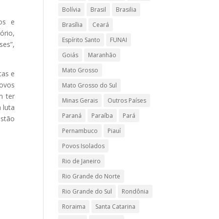
Bolívia
Brasil
Brasilia
hos e
Brasília
Ceará
ório,
Espírito Santo
FUNAI
ses”,
Goiás
Maranhão
Mato Grosso
tas e
povos
Mato Grosso do Sul
m ter
Minas Gerais
Outros Países
 luta
Paraná
Paraíba
Pará
estão
Pernambuco
Piauí
Povos Isolados
Rio de Janeiro
Rio Grande do Norte
Rio Grande do Sul
Rondônia
Roraima
Santa Catarina