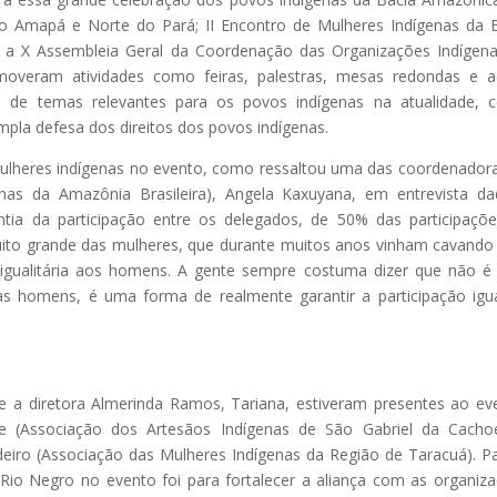
o Amapá e Norte do Pará; II Encontro de Mulheres Indígenas da 
a X Assembleia Geral da Coordenação das Organizações Indígen
moveram atividades como feiras, palestras, mesas redondas e 
ão de temas relevantes para os povos indígenas na atualidade,
pla defesa dos direitos dos povos indígenas.
mulheres indígenas no evento, como ressaltou uma das coordenador
nas da Amazônia Brasileira), Angela Kaxuyana, em entrevista d
ia da participação entre os delegados, de 50% das participaçõ
uito grande das mulheres, que durante muitos anos vinham cavando
 igualitária aos homens. A gente sempre costuma dizer que não 
as homens, é uma forma de realmente garantir a participação igu
 e a diretora Almerinda Ramos, Tariana, estiveram presentes ao ev
e (Associação dos Artesãos Indígenas de São Gabriel da Cachoe
rdeiro (Associação das Mulheres Indígenas da Região de Taracuá). P
Rio Negro no evento foi para fortalecer a aliança com as organiz