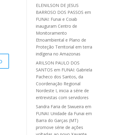
ELENILSON DE JESUS
BARROSO DOS PASSOS
em
FUNAI: Funai e Coiab
inauguram Centro de
Monitoramento
Etnoambiental e Plano de
Proteção Territorial em terra
indígena no Amazonas
ARILSON PAULO DOS
SANTOS
em
FUNAI: Gabriela
Pacheco dos Santos, da
Coordenação Regional
Nordeste I, inicia a série de
entrevistas com servidores
Sandra Faria de Siwueira
em
FUNAI: Unidade da Funai em
Barra do Garças (MT)
promove série de ações
voltadas ao povo Xavante