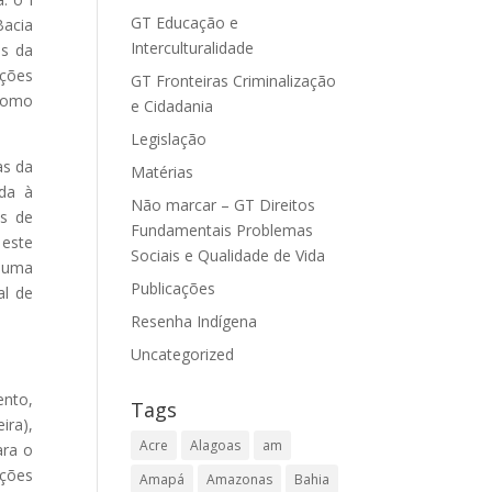
GT Educação e
Bacia
Interculturalidade
as da
ações
GT Fronteiras Criminalização
 como
e Cidadania
Legislação
as da
Matérias
ada à
Não marcar – GT Direitos
es de
Fundamentais Problemas
 este
Sociais e Qualidade de Vida
é uma
Publicações
al de
Resenha Indígena
Uncategorized
ento,
Tags
ira),
Acre
Alagoas
am
ara o
ações
Amapá
Amazonas
Bahia