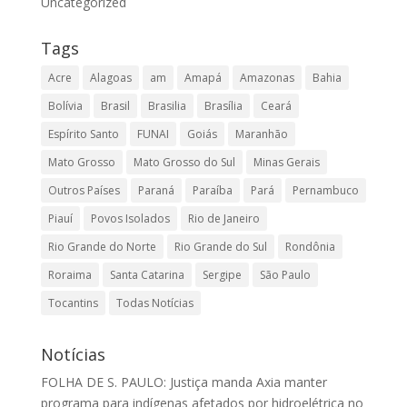
Uncategorized
Tags
Acre
Alagoas
am
Amapá
Amazonas
Bahia
Bolívia
Brasil
Brasilia
Brasília
Ceará
Espírito Santo
FUNAI
Goiás
Maranhão
Mato Grosso
Mato Grosso do Sul
Minas Gerais
Outros Países
Paraná
Paraíba
Pará
Pernambuco
Piauí
Povos Isolados
Rio de Janeiro
Rio Grande do Norte
Rio Grande do Sul
Rondônia
Roraima
Santa Catarina
Sergipe
São Paulo
Tocantins
Todas Notícias
Notícias
FOLHA DE S. PAULO: Justiça manda Axia manter
programa para indígenas afetados por hidroelétrica no