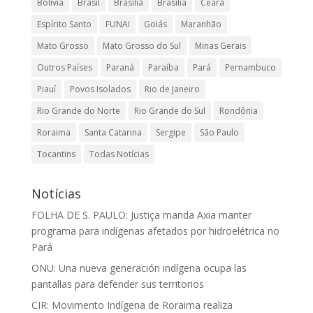
Bolívia
Brasil
Brasilia
Brasília
Ceará
Espírito Santo
FUNAI
Goiás
Maranhão
Mato Grosso
Mato Grosso do Sul
Minas Gerais
Outros Países
Paraná
Paraíba
Pará
Pernambuco
Piauí
Povos Isolados
Rio de Janeiro
Rio Grande do Norte
Rio Grande do Sul
Rondônia
Roraima
Santa Catarina
Sergipe
São Paulo
Tocantins
Todas Notícias
Notícias
FOLHA DE S. PAULO: Justiça manda Axia manter
programa para indígenas afetados por hidroelétrica no
Pará
ONU: Una nueva generación indígena ocupa las
pantallas para defender sus territorios
CIR: Movimento Indígena de Roraima realiza