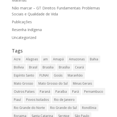
Matérias
Não marcar – GT Direitos Fundamentais Problemas
Sociais e Qualidade de Vida
Publicações
Resenha Indígena
Uncategorized
Tags
Acre
Alagoas
am
Amapá
Amazonas
Bahia
Bolívia
Brasil
Brasilia
Brasília
Ceará
Espírito Santo
FUNAI
Goiás
Maranhão
Mato Grosso
Mato Grosso do Sul
Minas Gerais
Outros Países
Paraná
Paraíba
Pará
Pernambuco
Piauí
Povos Isolados
Rio de Janeiro
Rio Grande do Norte
Rio Grande do Sul
Rondônia
Roraima
Santa Catarina
Sergipe
São Paulo