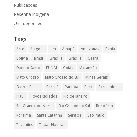
Publicações
Resenha Indígena
Uncategorized
Tags
Acre
Alagoas
am
Amapá
Amazonas
Bahia
Bolívia
Brasil
Brasilia
Brasília
Ceará
Espírito Santo
FUNAI
Goiás
Maranhão
Mato Grosso
Mato Grosso do Sul
Minas Gerais
Outros Países
Paraná
Paraíba
Pará
Pernambuco
Piauí
Povos Isolados
Rio de Janeiro
Rio Grande do Norte
Rio Grande do Sul
Rondônia
Roraima
Santa Catarina
Sergipe
São Paulo
Tocantins
Todas Notícias