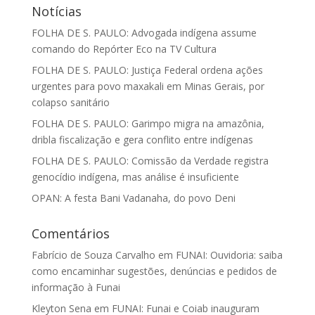
Notícias
FOLHA DE S. PAULO: Advogada indígena assume
comando do Repórter Eco na TV Cultura
FOLHA DE S. PAULO: Justiça Federal ordena ações
urgentes para povo maxakali em Minas Gerais, por
colapso sanitário
FOLHA DE S. PAULO: Garimpo migra na amazônia,
dribla fiscalização e gera conflito entre indígenas
FOLHA DE S. PAULO: Comissão da Verdade registra
genocídio indígena, mas análise é insuficiente
OPAN: A festa Bani Vadanaha, do povo Deni
Comentários
Fabrício de Souza Carvalho
em
FUNAI: Ouvidoria: saiba
como encaminhar sugestões, denúncias e pedidos de
informação à Funai
Kleyton Sena
em
FUNAI: Funai e Coiab inauguram