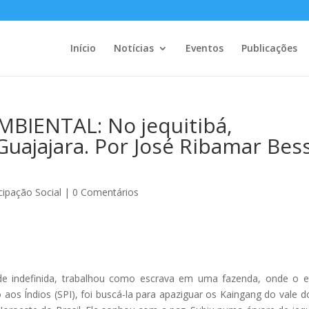
Início
Notícias
Eventos
Publicações
IENTAL: No jequitibá,
uajajara. Por José Ribamar Bes
cipação Social
|
0 Comentários
ade indefinida, trabalhou como escrava em uma fazenda, onde o 
aos Índios (SPI), foi buscá-la para apaziguar os Kaingang do vale d