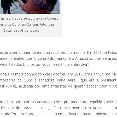
ajara entrega à senadora Katia Abreu a
erra de Ouro, em Cancun. Foto: Ivan
Castaneira /Greenpeace
eçou a ser conhecida em outras partes do mundo. Em 2008 particip
nde defendeu que “o centro do mundo é a Amazônia, pois se aca
averá Estados Unidos ou Nova Iorque que sobreviva”.
cionais. O mais conhecido deles ocorreu em 2010, em Cancun, no Mé
osserra de Ouro à senadora Katia Abreu, que era a president
asil (CNA), acusada por ambientalistas de querer acabar com o C
itor brasileiro como candidata a vice presidente da República pelo 
o PT, por discordar da aliança feita localmente com Roseana Sar
hecida fora do Brasil pela sua luta em defesa do meio ambiente, con