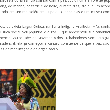
Noroeste do Brasil. Ela sonhou com a paz. Subiu numa árvore de jequ
gang, de manhã, de tarde e de noite, durante dias, até que um acor
pultada em um mausoléu em Tupã (SP), onde existe um museu co
s, da aldeia Lagoa Quieta, na Terra Indígena Arariboia (MA), son
ustiça social. Seu jequitibá é o PSOL, que apresentou sua candidat
ilherme Boulos, líder do Movimento dos Trabalhadores Sem Teto (M
sidencial, ela já começou a cantar, consciente de que a paz soci
as da mobilização e da organização.