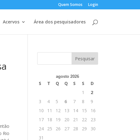
Quem Somos
Login
Acervos
Área dos pesquisadores
sa
agosto 2026
S
T
Q
Q
S
S
D
1
2
3
4
5
6
7
8
9
10
11
12
13
14
15
16
17
18
19
20
21
22
23
então
24
25
26
27
28
29
30
o Rio
31