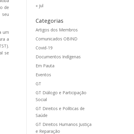
itibá
« jul
do de
m seu
Categorias
Artigos dos Membros
ha um
Comunicados OBIND
ura a
TST).
Covid-19
al se
Documentos Indígenas
Em Pauta
Eventos
GT
GT Diálogo e Participação
Social
GT Direitos e Políticas de
Saúde
GT Direitos Humanos Justiça
e Reparação