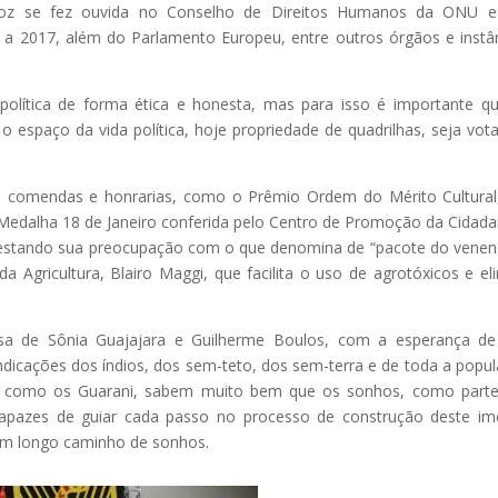
voz se fez ouvida no Conselho de Direitos Humanos da ONU e
 a 2017, além do Parlamento Europeu, entre outros órgãos e instâ
 política de forma ética e honesta, mas para isso é importante q
 espaço da vida política, hoje propriedade de quadrilhas, seja vot
ias comendas e honrarias, como o Prêmio Ordem do Mérito Cultura
a Medalha 18 de Janeiro conferida pelo Centro de Promoção da Cidada
festando sua preocupação com o que denomina de “pacote do venen
da Agricultura, Blairo Maggi, que facilita o uso de agrotóxicos e el
a de Sônia Guajajara e Guilherme Boulos, com a esperança de
indicações dos índios, dos sem-teto, dos sem-terra e de toda a popu
ar, como os Guarani, sabem muito bem que os sonhos, como part
capazes de guiar cada passo no processo de construção deste i
 um longo caminho de sonhos.