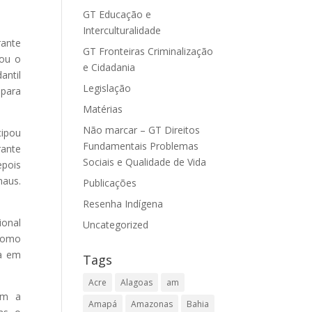
GT Educação e
Interculturalidade
rante
GT Fronteiras Criminalização
sou o
e Cidadania
antil
Legislação
 para
Matérias
Não marcar – GT Direitos
cipou
Fundamentais Problemas
rante
Sociais e Qualidade de Vida
epois
naus.
Publicações
Resenha Indígena
ional
Uncategorized
 como
da em
Tags
Acre
Alagoas
am
om a
Amapá
Amazonas
Bahia