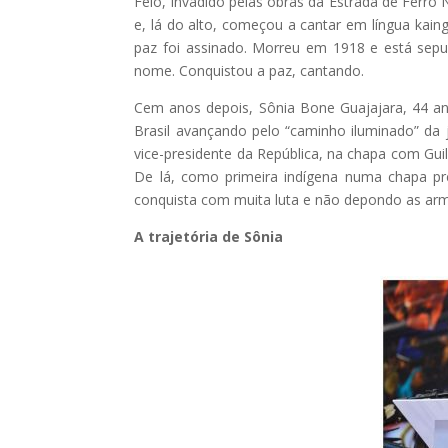
Feio, invadido pelas obras da Estrada de Ferro 
e, lá do alto, começou a cantar em língua kain
paz foi assinado. Morreu em 1918 e está se
nome. Conquistou a paz, cantando.
Cem anos depois, Sônia Bone Guajajara, 44 ano
Brasil avançando pelo “caminho iluminado” da j
vice-presidente da República, na chapa com Gu
De lá, como primeira indígena numa chapa pre
conquista com muita luta e não depondo as arm
A trajetória de Sônia