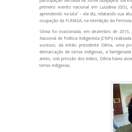
participação decidida de Sônia Guajajara. Ela e
primeiro evento nacional em Luiziânia (GO)
aprendendo na luta” – ela diz, relatando sua 
ocupação da FUNASA, na interdição da Ferrovia
Sônia foi ovacionada, em dezembro de 2015, po
Nacional de Política Indigenista (CNPI) realiza
sucesso, da então presidente Dilma, uma pos
demarcação de terras indígenas, a famígerada 
antes, sob pressão dos índios, Dilma havia assi
terras indígenas.