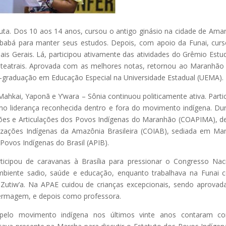
 luta. Dos 10 aos 14 anos, cursou o antigo ginásio na cidade de Ama
babá para manter seus estudos. Depois, com apoio da Funai, cur
s Gerais. Lá, participou ativamente das atividades do Grêmio Estud
 teatrais. Aprovada com as melhores notas, retornou ao Maranhão
-graduação em Educação Especial na Universidade Estadual (UEMA).
ahkai, Yaponã e Y’wara – Sônia continuou politicamente ativa. Parti
omo liderança reconhecida dentro e fora do movimento indígena. Du
ções e Articulações dos Povos Indígenas do Maranhão (COAPIMA), d
izações Indígenas da Amazônia Brasileira (COIAB), sediada em Ma
 Povos Indígenas do Brasil (APIB).
rticipou de caravanas à Brasília para pressionar o Congresso Nac
 ambiente sadio, saúde e educação, enquanto trabalhava na Funai
 Zutiw’a. Na APAE cuidou de crianças excepcionais, sendo aprova
nfermagem, e depois como professora.
pelo movimento indígena nos últimos vinte anos contaram c