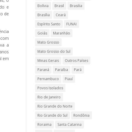
as, o
Bolívia
Brasil
Brasilia
ndo e
to de
Brasília
Ceará
Espírito Santo
FUNAI
ência
Goiás
Maranhão
, com
Mato Grosso
ava a
 anos
Mato Grosso do Sul
al em
Minas Gerais
Outros Países
Paraná
Paraíba
Pará
Pernambuco
Piauí
Povos Isolados
Rio de Janeiro
Rio Grande do Norte
Rio Grande do Sul
Rondônia
Roraima
Santa Catarina