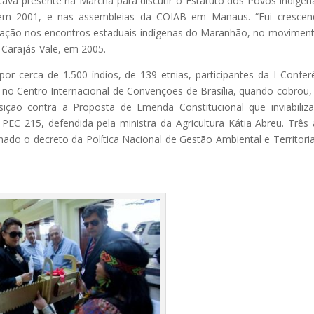
stava presente na Marcha para discutir o Estatuto dos Povos Indígen
, em 2001, e nas assembleias da COIAB em Manaus. “Fui cresce
atuação nos encontros estaduais indígenas do Maranhão, no movimen
 Carajás-Vale, em 2005.
r cerca de 1.500 índios, de 139 etnias, participantes da I Confer
da no Centro Internacional de Convenções de Brasília, quando cobrou
ição contra a Proposta de Emenda Constitucional que inviabiliz
PEC 215, defendida pela ministra da Agricultura Kátia Abreu. Três
nado o decreto da Política Nacional de Gestão Ambiental e Territori