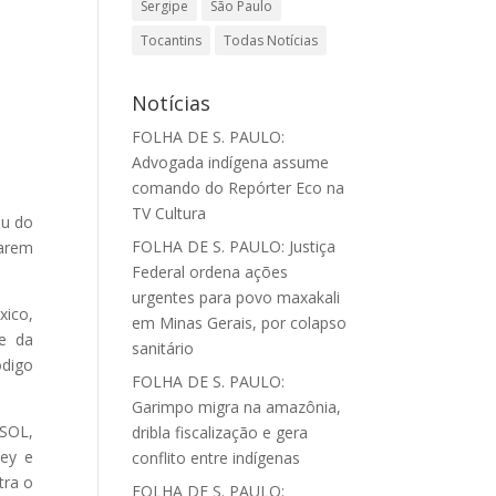
Sergipe
São Paulo
Tocantins
Todas Notícias
Notícias
FOLHA DE S. PAULO:
Advogada indígena assume
comando do Repórter Eco na
TV Cultura
ou do
FOLHA DE S. PAULO: Justiça
barem
Federal ordena ações
urgentes para povo maxakali
xico,
em Minas Gerais, por colapso
e da
sanitário
ódigo
FOLHA DE S. PAULO:
Garimpo migra na amazônia,
PSOL,
dribla fiscalização e gera
ney e
conflito entre indígenas
tra o
FOLHA DE S. PAULO: