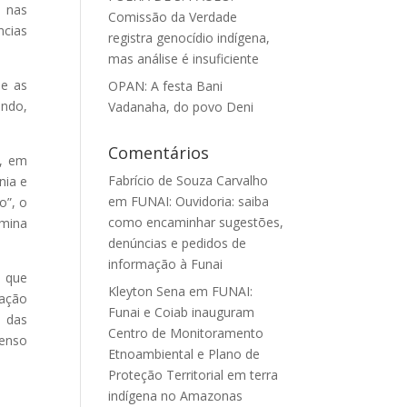
 nas
Comissão da Verdade
ncias
registra genocídio indígena,
mas análise é insuficiente
ue as
OPAN: A festa Bani
ando,
Vadanaha, do povo Deni
Comentários
l, em
Fabrício de Souza Carvalho
nia e
em
FUNAI: Ouvidoria: saiba
o”, o
como encaminhar sugestões,
imina
denúncias e pedidos de
informação à Funai
 que
Kleyton Sena
em
FUNAI:
lação
Funai e Coiab inauguram
e das
Centro de Monitoramento
menso
Etnoambiental e Plano de
Proteção Territorial em terra
indígena no Amazonas