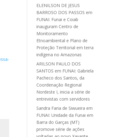
ELENILSON DE JESUS
BARROSO DOS PASSOS
em
FUNAI: Funai e Coiab
inauguram Centro de
Monitoramento
Etnoambiental e Plano de
Proteção Territorial em terra
indígena no Amazonas
essa-
ARILSON PAULO DOS
SANTOS
em
FUNAI: Gabriela
Pacheco dos Santos, da
Coordenação Regional
Nordeste I, inicia a série de
entrevistas com servidores
Sandra Faria de Siwueira
em
FUNAI: Unidade da Funai em
Barra do Garças (MT)
promove série de ações
voltadas ao povo Xavante