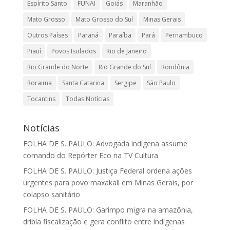
Espírito Santo
FUNAI
Goiás
Maranhão
Mato Grosso
Mato Grosso do Sul
Minas Gerais
Outros Países
Paraná
Paraíba
Pará
Pernambuco
Piauí
Povos Isolados
Rio de Janeiro
Rio Grande do Norte
Rio Grande do Sul
Rondônia
Roraima
Santa Catarina
Sergipe
São Paulo
Tocantins
Todas Notícias
Notícias
FOLHA DE S. PAULO: Advogada indígena assume
comando do Repórter Eco na TV Cultura
FOLHA DE S. PAULO: Justiça Federal ordena ações
urgentes para povo maxakali em Minas Gerais, por
colapso sanitário
FOLHA DE S. PAULO: Garimpo migra na amazônia,
dribla fiscalização e gera conflito entre indígenas