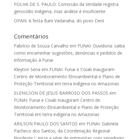
FOLHA DE S. PAULO: Comissão da Verdade registra
genocídio indígena, mas análise é insuficiente
OPAN: A festa Bani Vadanaha, do povo Deni
Comentários
Fabrício de Souza Carvalho
em
FUNAI: Ouvidoria: saiba
como encaminhar sugestões, denúncias e pedidos de
informação à Funai
Kleyton Sena
em
FUNAI: Funai e Coiab inauguram
Centro de Monitoramento Etnoambiental e Plano de
Proteção Territorial em terra indígena no Amazonas
ELENILSON DE JESUS BARROSO DOS PASSOS
em
FUNAI: Funai e Coiab inauguram Centro de
Monitoramento Etnoambiental e Plano de Proteção
Territorial em terra indígena no Amazonas
ARILSON PAULO DOS SANTOS
em
FUNAI: Gabriela
Pacheco dos Santos, da Coordenação Regional
Nordeste I, inicia a série de entrevistas com servidores