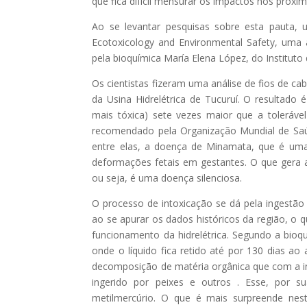
que fica difícil mensurar os impactos nos próxi
Ao se levantar pesquisas sobre esta pauta, 
Ecotoxicology and Environmental Safety, uma 
pela bioquímica María Elena López, do Instituto
Os cientistas fizeram uma análise de fios de cab
da Usina Hidrelétrica de Tucuruí. O resultado
mais tóxica) sete vezes maior que a toleráv
recomendado pela Organização Mundial de Saú
entre elas, a doença de Minamata, que é um
deformações fetais em gestantes. O que gera 
ou seja, é uma doença silenciosa.
O processo de intoxicação se dá pela ingestã
ao se apurar os dados históricos da região, o q
funcionamento da hidrelétrica. Segundo a bio
onde o líquido fica retido até por 130 dias ao
decomposição de matéria orgânica que com a inci
ingerido por peixes e outros . Esse, por 
metilmercúrio. O que é mais surpreende nes