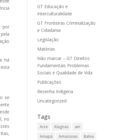
desde
GT Educação e
ência
Interculturalidade
GT Fronteiras Criminalização
 por
e Cidadania
 pela
Legislação
ração
Matérias
Não marcar – GT Direitos
 e há
Fundamentais Problemas
 esta
Sociais e Qualidade de Vida
Publicações
Resenha Indígena
ão se
Uncategorized
iente
desde
Tags
l, no
esses
Acre
Alagoas
am
ntas,
Amapá
Amazonas
Bahia