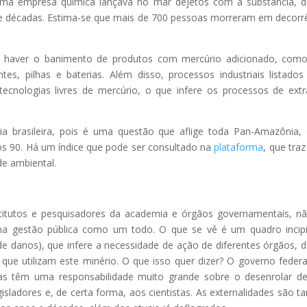
 uma empresa química lançava no mar dejetos com a substância, 
de décadas. Estima-se que mais de 700 pessoas morreram em decorr
 haver o banimento de produtos com mercúrio adicionado, como
es, pilhas e baterias. Além disso, processos industriais listados
tecnologias livres de mercúrio, o que infere os processos de ext
a brasileira, pois é uma questão que aflige toda Pan-Amazônia,
s 90. Há um índice que pode ser consultado na
plataforma
, que traz
de ambiental.
titutos e pesquisadores da academia e órgãos governamentais, n
na gestão pública como um todo. O que se vê é um quadro incip
de danos), que infere a necessidade de ação de diferentes órgãos, 
ue utilizam este minério. O que isso quer dizer? O governo federa
uias têm uma responsabilidade muito grande sobre o desenrolar d
isladores e, de certa forma, aos cientistas. As externalidades são ta