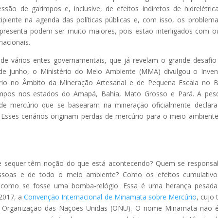
ão de garimpos e, inclusive, de efeitos indiretos de hidrelétric
piente na agenda das políticas públicas e, com isso, os problem
presenta podem ser muito maiores, pois estão interligados com o
nacionais.
 de vários entes governamentais, que já revelam o grande desafio
 de junho, o Ministério do Meio Ambiente (MMA) divulgou o Inven
io no Âmbito da Mineração Artesanal e de Pequena Escala no Br
impos nos estados do Amapá, Bahia, Mato Grosso e Pará. A pes
 de mercúrio que se basearam na mineração oficialmente declar
. Esses cenários originam perdas de mercúrio para o meio ambient
 sequer têm noção do que está acontecendo? Quem se responsab
essoas e de todo o meio ambiente? Como os efeitos cumulativo
 como se fosse uma bomba-relógio. Essa é uma herança pesada
 2017, a
Convenção Internacional de Minamata sobre Mercúrio
, cujo 
da Organização das Nações Unidas (ONU). O nome Minamata não 