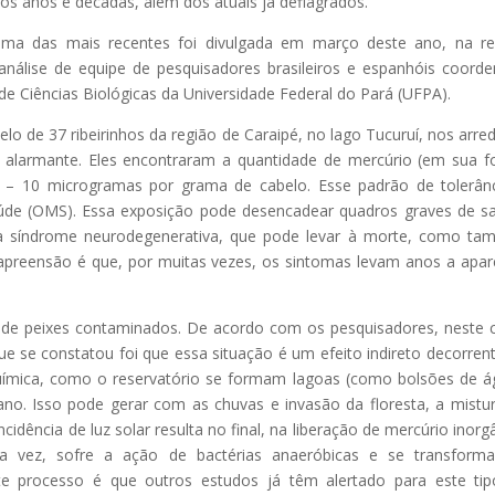
mos anos e décadas, além dos atuais já deflagrados.
uma das mais recentes foi divulgada em março deste ano, na re
análise de equipe de pesquisadores brasileiros e espanhóis coord
 de Ciências Biológicas da Universidade Federal do Pará (UFPA).
elo de 37 ribeirinhos da região de Caraipé, no lago Tucuruí, nos arre
 é alarmante. Eles encontraram a quantidade de mercúrio (em sua 
el – 10 microgramas por grama de cabelo. Esse padrão de tolerân
de (OMS). Essa exposição pode desencadear quadros graves de s
a síndrome neurodegenerativa, que pode levar à morte, como t
apreensão é que, por muitas vezes, os sintomas levam anos a apar
o de peixes contaminados. De acordo com os pesquisadores, neste 
ue se constatou foi que essa situação é um efeito indireto decorren
química, como o reservatório se formam lagoas (como bolsões de á
 ano. Isso pode gerar com as chuvas e invasão da floresta, a mistu
dência de luz solar resulta no final, na liberação de mercúrio inorg
sua vez, sofre a ação de bactérias anaeróbicas e se transfor
te processo é que outros estudos já têm alertado para este ti