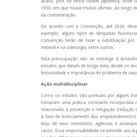
acaso, pois foi nesta cidade japonesa, onde
1930, em que houve muitas vítimas, ao longo 
da contaminação.
De acordo com a Convenção, até 2020, deve
exemplo, alguns tipos de lâmpadas fluorescent
Convenção terão de fazer a substituição por 
mineral e na siderurgia, entre outros.
Esta preocupação não se restringe à Amazôni
estudos que datam de longa data, desde os ano
historicidade e importância do problema de saú
Ação multidisciplinar
Como os estudos são pontuais por alguns ins
tornaram uma prática constante incorporada 
relacionado à prevenção e mitigação (redução 
a fase de licenciamento dos empreendimentos q
bojo de seus ministérios, agências e autarq
casos. Essa responsabilidade se estende aos leg