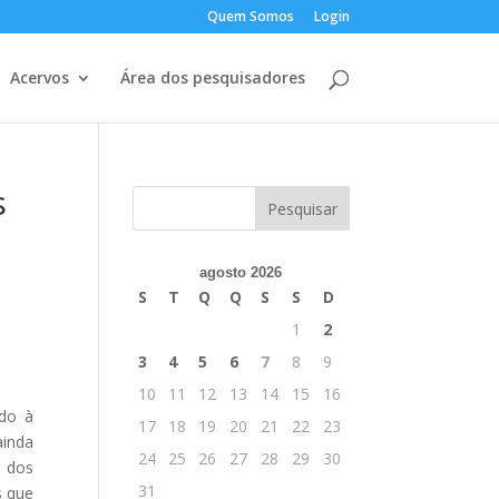
Quem Somos
Login
Acervos
Área dos pesquisadores
s
agosto 2026
S
T
Q
Q
S
S
D
1
2
3
4
5
6
7
8
9
10
11
12
13
14
15
16
ndo à
17
18
19
20
21
22
23
ainda
24
25
26
27
28
29
30
o dos
31
s que