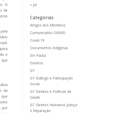
as. O
« jul
as de
utras
Categorias
Artigos dos Membros
 pela
Comunicados OBIND
tário
Covid-19
asil.
Documentos Indígenas
quisa
ada e
Em Pauta
e que
Eventos
GT
GT Diálogo e Participação
Social
iliza
s da
GT Direitos e Políticas de
 que
Saúde
texto
GT Direitos Humanos Justiça
é por
e Reparação