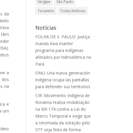
Sergipe
São Paulo
Tocantins
Todas Notícias
es da
abelo
Notícias
tava
á têm
FOLHA DE S. PAULO: Justiça
poder
manda Axia manter
ISA).
programa para indígenas
itos
afetados por hidroelétrica no
Pará
uve a
ONU: Una nueva generación
e dos
indígena ocupa las pantallas
os na
para defender sus territorios
CIR: Movimento Indígena de
Roraima realiza mobilização
ica e
na BR-174 contra a Lei do
la um
Marco Temporal e exige que
a retomada da votação pelo
 Meio
STF seja feita de forma