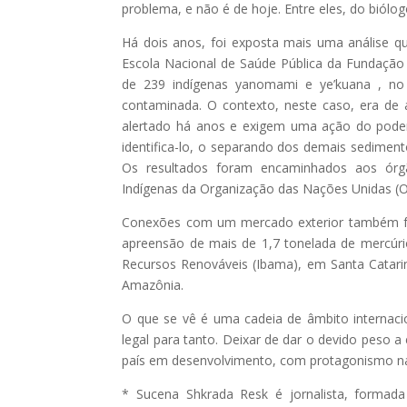
problema, e não é de hoje. Entre eles, do biólog
Há dois anos, foi exposta mais uma análise 
Escola Nacional de Saúde Pública da Fundação
de 239 indígenas yanomami e ye’kuana , no
contaminada. O contexto, neste caso, era de 
alertado há anos e exigem uma ação do poder 
identifica-lo, o separando dos demais sedimen
Os resultados foram encaminhados aos órgã
Indígenas da Organização das Nações Unidas (
Conexões com um mercado exterior também fa
apreensão de mais de 1,7 tonelada de mercúrio
Recursos Renováveis (Ibama), em Santa Catarin
Amazônia.
O que se vê é uma cadeia de âmbito internacio
legal para tanto. Deixar de dar o devido peso a
país em desenvolvimento, com protagonismo na p
* Sucena Shkrada Resk é jornalista, formad