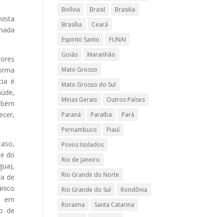
Bolívia
Brasil
Brasilia
vista
Brasília
Ceará
enada
Espírito Santo
FUNAI
Goiás
Maranhão
dores
forma
Mato Grosso
cia é
Mato Grosso do Sul
aúde,
Minas Gerais
Outros Países
ambém
ecer,
Paraná
Paraíba
Pará
Pernambuco
Piauí
caso,
Povos Isolados
te do
Rio de Janeiro
gua),
Rio Grande do Norte
ra de
ânico
Rio Grande do Sul
Rondônia
ma em
Roraima
Santa Catarina
po de