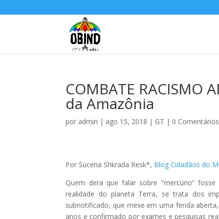
COMBATE RACISMO AMB
da Amazônia
por
admin
|
ago 15, 2018
|
GT
|
0 Comentário
Por Sucena Shkrada Resk*,
Blog Cidadãos do 
Quem dera que falar sobre “mercúrio” fosse
realidade do planeta Terra, se trata dos i
subnotificado, que mexe em uma ferida aberta
anos e confirmado por exames e pesquisas real