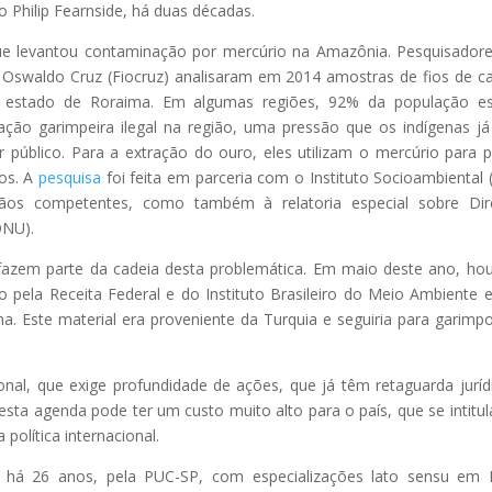
o Philip Fearnside, há duas décadas.
que levantou contaminação por mercúrio na Amazônia. Pesquisador
 Oswaldo Cruz (Fiocruz) analisaram em 2014 amostras de fios de c
 estado de Roraima. Em algumas regiões, 92% da população es
ação garimpeira ilegal na região, uma pressão que os indígenas j
público. Para a extração do ouro, eles utilizam o mercúrio para 
tos. A
pesquisa
foi feita em parceria com o Instituto Socioambiental (
os competentes, como também à relatoria especial sobre Dire
ONU).
zem parte da cadeia desta problemática. Em maio deste ano, ho
 pela Receita Federal e do Instituto Brasileiro do Meio Ambiente 
a. Este material era proveniente da Turquia e seguiria para garimp
nal, que exige profundidade de ações, que já têm retaguarda juríd
 esta agenda pode ter um custo muito alto para o país, que se intitu
olítica internacional.
a há 26 anos, pela PUC-SP, com especializações lato sensu em