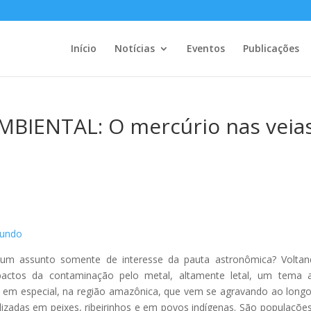
Início
Notícias
Eventos
Publicações
IENTAL: O mercúrio nas veia
s
Mundo
 um assunto somente de interesse da pauta astronômica? Volta
mpactos da contaminação pelo metal, altamente letal, um tema 
, em especial, na região amazônica, que vem se agravando ao long
izadas em peixes, ribeirinhos e em povos indígenas. São populaçõe