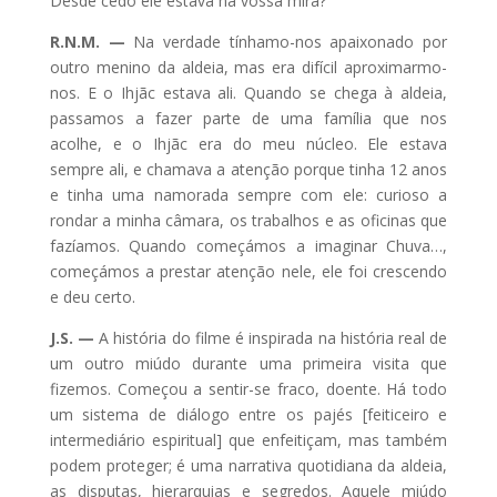
Desde cedo ele estava na vossa mira?
R.N.M. —
Na verdade tínhamo-nos apaixonado por
outro menino da aldeia, mas era difícil aproximarmo-
nos. E o Ihjãc estava ali. Quando se chega à aldeia,
passamos a fazer parte de uma família que nos
acolhe, e o Ihjãc era do meu núcleo. Ele estava
sempre ali, e chamava a atenção porque tinha 12 anos
e tinha uma namorada sempre com ele: curioso a
rondar a minha câmara, os trabalhos e as oficinas que
fazíamos. Quando começámos a imaginar Chuva…,
começámos a prestar atenção nele, ele foi crescendo
e deu certo.
J.S. —
A história do filme é inspirada na história real de
um outro miúdo durante uma primeira visita que
fizemos. Começou a sentir-se fraco, doente. Há todo
um sistema de diálogo entre os pajés [feiticeiro e
intermediário espiritual] que enfeitiçam, mas também
podem proteger; é uma narrativa quotidiana da aldeia,
as disputas, hierarquias e segredos. Aquele miúdo