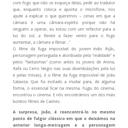
com fogo que não se esqueça delas, pedir ao tradutor
que, enquanto coloca e aponta o microfone, nos
ajude a explicar o que queremos – cenas em que a
câmara é uma câmara-espírito porque não há
ninguém a operar, eu estou com um reflector para a
luz do sol, a Renée a fazer vento para o fogo
aumentar, a câmara a filmar…”
O filme da fuga impossível do jovem índio Ihjãc,
personagem perseguida e atordoada pela “realidade” e
pelos “fantasmas” (como antes os jovens de Arena,
Rafa ou Cerro Negro nas suas deambulações pela luz
e pelas trevas), é o filme da fuga impossível de João
Salaviza. Que foi incitado a mudar para, de alguma
forma, o essencial ficar na mesma. Fugiu do cinema,
encontrou o cinema. E nós encontrámos um dos mais
bonitos filmes de Cannes.
A surpresa, João, é reencontrá-lo no mesmo
ponto de fulgor clássico em que o deixámos na
anterior longa-metragem e a personagem