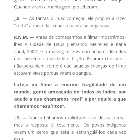
Quando viram a montagem, perceberam…
J.S. —
Às tantas o Ihjãc começou ele próprio a dizer
“corta” a meio das cenas, quando se enganava.
R.N.M. —
Antes de começarmos a filmar mostrámos-
lhes A Cidade de Deus [Fernando Meirelles e Kátia
Lund, 2002] e o making of. Eles não tinham ideia dos
dois universos, realidade e ficção. Ficaram chocados,
não percebiam como é que aquelas crianças do filme
estavam vivas porque viram o sangue.
Lateja no filme a enorme fragilidade de um
mundo, gente ameaçada de todos os lados, por
aquilo a que chamamos “real” e por aquilo a que
chamamos “espíritos”.
J.S. —
Nunca tínhamos explicitado isso dessa forma,
mas a resposta é: totalmente. Os povos indígenas
vivem um cerco que está a estrangulá-los cada vez
mais.