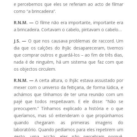
e percebemos que eles se referiam ao acto de filmar
como “a brincadeira”.
R.N.M. —
O filme não era importante, importante era
a brincadeira. Cortavam o cabelo, pintavam o cabelo…
J.S. —
O que nos causava problemas de raccord. Um
dia que os calções do Ihjãc desapareceram, tivemos
que comprar outros e guardá-los – ao fim de três dias,
nada é de ninguém, há um sistema que faz com que
os objectos circulem.
R.N.M. —
A certa altura, o Ihjãc estava assustado por
mexer com o universo da feitiçaria, de forma lúdica, e
achámos que tínhamos de ter uma reunião com um
pajé que todos respeitavam. E ele disse: “Não se
preocupem.” Tínhamos explicado a história e o que
queríamos, mas só entenderam o que propúnhamos
quando chegaram as primeiras imagens do
laboratório. Quando pedíamos para eles repetirem um
gesto, uma acção, eles não percebiam porquê.