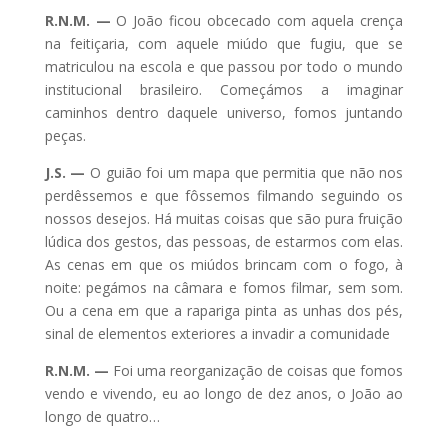
R.N.M. —
O João ficou obcecado com aquela crença
na feitiçaria, com aquele miúdo que fugiu, que se
matriculou na escola e que passou por todo o mundo
institucional brasileiro. Começámos a imaginar
caminhos dentro daquele universo, fomos juntando
peças.
J.S. —
O guião foi um mapa que permitia que não nos
perdêssemos e que fôssemos filmando seguindo os
nossos desejos. Há muitas coisas que são pura fruição
lúdica dos gestos, das pessoas, de estarmos com elas.
As cenas em que os miúdos brincam com o fogo, à
noite: pegámos na câmara e fomos filmar, sem som.
Ou a cena em que a rapariga pinta as unhas dos pés,
sinal de elementos exteriores a invadir a comunidade
R.N.M. —
Foi uma reorganização de coisas que fomos
vendo e vivendo, eu ao longo de dez anos, o João ao
longo de quatro…