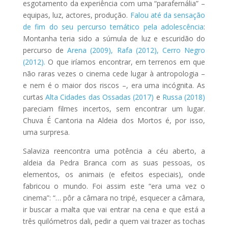
esgotamento da experiência com uma “parafernália” –
equipas, luz, actores, produção.
Falou até da sensação
de fim do seu percurso temático pela adolescência
:
Montanha teria sido a súmula de luz e escuridão do
percurso de
Arena (2009), Rafa (2012), Cerro Negro
(2012).
O que iríamos encontrar, em terrenos em que
não raras vezes o cinema cede lugar à antropologia –
e nem é o maior dos riscos –, era uma incógnita. As
curtas
Alta Cidades das Ossadas (2017)
e
Russa (2018)
pareciam filmes incertos, sem encontrar um lugar.
Chuva É Cantoria na Aldeia dos Mortos é, por isso,
uma surpresa.
Salaviza reencontra uma potência a céu aberto, a
aldeia da Pedra Branca com as suas pessoas, os
elementos, os animais (e efeitos especiais), onde
fabricou o mundo. Foi assim este “era uma vez o
cinema”: “… pôr a câmara no tripé, esquecer a câmara,
ir buscar a malta que vai entrar na cena e que está a
três quilómetros dali, pedir a quem vai trazer as tochas