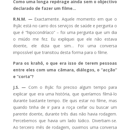
Como uma longa repérage ainda sem o objectivo
declarado de fazer um filme…
R.N.M. —
Exactamente. Aquele momento em que o
Ihjãc está no carro dos serviços de saúde e pergunta o
que é “hipocondríaco” – foi uma pergunta que um dia
o miúdo me fez. Eu expliquei que ele não estava
doente, ele dizia que sim… Foi uma conversa
impossível que transitou desta forma para o filme.
Para os krahô, o que era isso de terem pessoas
entre eles com uma câmara, diálogos, o “acção”
e “corta”?
J.S. —
Com o Ihjãc foi preciso algum tempo para
explicar que era uma história, que queríamos filmá-lo
durante bastante tempo. Ele quis estar no filme, mas
quando tinha de ir para a roça ceifar ou buscar um
parente doente, durante três dias não havia rodagem.
Percebemos que havia um lado lúdico. Divertiam-se.
Ao terceiro mês de rodagem, ouvimos uma conversa