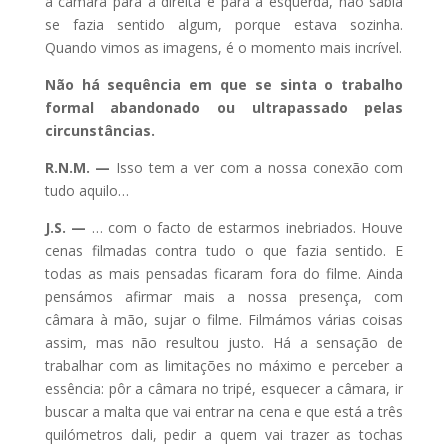
a câmara para a direita e para a esquerda, não sabia
se fazia sentido algum, porque estava sozinha.
Quando vimos as imagens, é o momento mais incrível.
Não há sequência em que se sinta o trabalho
formal abandonado ou ultrapassado pelas
circunstâncias.
R.N.M. —
Isso tem a ver com a nossa conexão com
tudo aquilo…
J.S. —
… com o facto de estarmos inebriados. Houve
cenas filmadas contra tudo o que fazia sentido. E
todas as mais pensadas ficaram fora do filme. Ainda
pensámos afirmar mais a nossa presença, com
câmara à mão, sujar o filme. Filmámos várias coisas
assim, mas não resultou justo. Há a sensação de
trabalhar com as limitações no máximo e perceber a
essência: pôr a câmara no tripé, esquecer a câmara, ir
buscar a malta que vai entrar na cena e que está a três
quilómetros dali, pedir a quem vai trazer as tochas