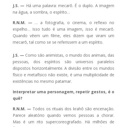
J.S. —
Há uma palavra: mecarõ. É o duplo. A imagem
na água, a sombra, o espírito…
R.N.M. —
… a fotografia, o cinema, o reflexo no
espelho… Isso tudo é uma imagem, isso é mecarõ.
Quando vêem um filme, eles dizem que viram um
mecarõ, tal como se se referissem a um espírito.
J.S. —
Como são animistas, o mundo dos animais, das
pessoas, dos espíritos são universos paralelos
dispostos horizontalmente. A divisão entre os mundos
físico e metafísico não existe, é uma multiplicidade de
existências no mesmo patamar.
Interpretar uma personagem, repetir gestos, é o
quê?
R.N.M. —
Todos os rituais dos krahô são encenação.
Parece aleatório quando vemos pessoas a chorar.
Mas é um rito supercoreografado. Há milhões de