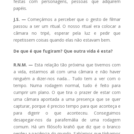
festas com personagens, pessoas que adquirem
papéis.
J.S. —
Começámos a perceber que o gesto de filmar
passou a ser um ritual. O nosso ritual era colocar a
câmara no tripé, esperar pela luz e pedir que
repetissem coisas quando elas não estavam bem.
De que é que fugiram? Que outra vida é esta?
R.N.M. —
Esta relação tão próxima que tivemos com
a vida, estarmos ali com uma câmara e não haver
ninguém a dizer-nos nada… Tudo tem a ver com o
tempo. Numa rodagem normal, tudo é feito para
cumprir um plano. O que tira o prazer de estar com
uma câmara apontada a uma presença que se quer
capturar, porque é preciso tempo para que aconteça e
para digerir o que aconteceu. Conseguimos
desapegar-nos da parafernália de uma rodagem
comum. Há um filósofo krahô que diz que o branco
perdeu a paciência do mundo. Sabíamos que tínhamos