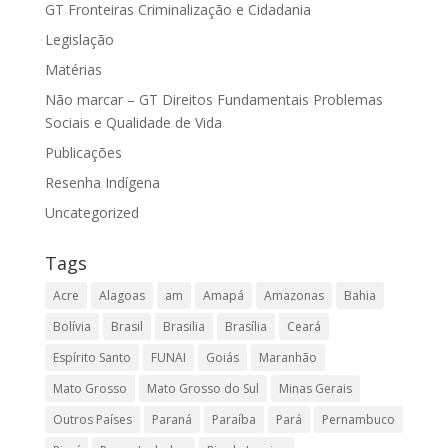
GT Fronteiras Criminalização e Cidadania
Legislação
Matérias
Não marcar – GT Direitos Fundamentais Problemas
Sociais e Qualidade de Vida
Publicações
Resenha Indígena
Uncategorized
Tags
Acre
Alagoas
am
Amapá
Amazonas
Bahia
Bolívia
Brasil
Brasilia
Brasília
Ceará
Espírito Santo
FUNAI
Goiás
Maranhão
Mato Grosso
Mato Grosso do Sul
Minas Gerais
Outros Países
Paraná
Paraíba
Pará
Pernambuco