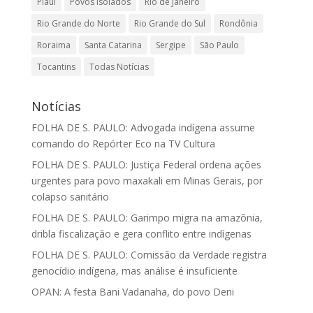
Piauí
Povos Isolados
Rio de Janeiro
Rio Grande do Norte
Rio Grande do Sul
Rondônia
Roraima
Santa Catarina
Sergipe
São Paulo
Tocantins
Todas Notícias
Notícias
FOLHA DE S. PAULO: Advogada indígena assume
comando do Repórter Eco na TV Cultura
FOLHA DE S. PAULO: Justiça Federal ordena ações
urgentes para povo maxakali em Minas Gerais, por
colapso sanitário
FOLHA DE S. PAULO: Garimpo migra na amazônia,
dribla fiscalização e gera conflito entre indígenas
FOLHA DE S. PAULO: Comissão da Verdade registra
genocídio indígena, mas análise é insuficiente
OPAN: A festa Bani Vadanaha, do povo Deni