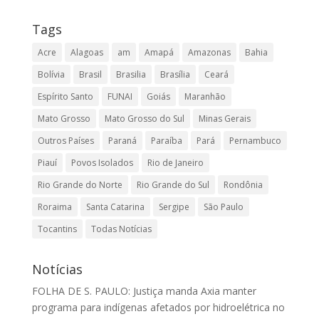
Tags
Acre
Alagoas
am
Amapá
Amazonas
Bahia
Bolívia
Brasil
Brasilia
Brasília
Ceará
Espírito Santo
FUNAI
Goiás
Maranhão
Mato Grosso
Mato Grosso do Sul
Minas Gerais
Outros Países
Paraná
Paraíba
Pará
Pernambuco
Piauí
Povos Isolados
Rio de Janeiro
Rio Grande do Norte
Rio Grande do Sul
Rondônia
Roraima
Santa Catarina
Sergipe
São Paulo
Tocantins
Todas Notícias
Notícias
FOLHA DE S. PAULO: Justiça manda Axia manter
programa para indígenas afetados por hidroelétrica no