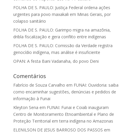
FOLHA DE S. PAULO: Justiça Federal ordena ações
urgentes para povo maxakali em Minas Gerais, por
colapso sanitário
FOLHA DE S. PAULO: Garimpo migra na amazônia,
dribla fiscalização e gera conflito entre indígenas
FOLHA DE S. PAULO: Comissão da Verdade registra
genocídio indígena, mas análise é insuficiente
OPAN: A festa Bani Vadanaha, do povo Deni
Comentários
Fabrício de Souza Carvalho
em
FUNAI: Ouvidoria: saiba
como encaminhar sugestões, denúncias e pedidos de
informação à Funai
Kleyton Sena
em
FUNAI: Funai e Coiab inauguram
Centro de Monitoramento Etnoambiental e Plano de
Proteção Territorial em terra indígena no Amazonas
ELENILSON DE JESUS BARROSO DOS PASSOS
em