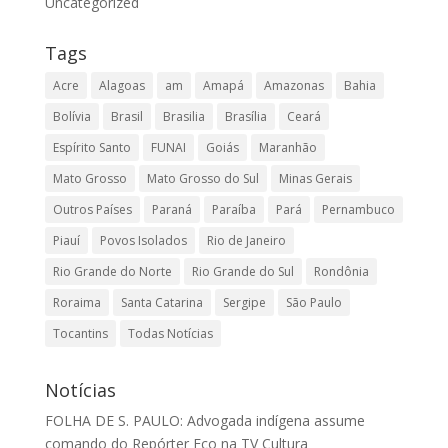
Uncategorized
Tags
Acre
Alagoas
am
Amapá
Amazonas
Bahia
Bolívia
Brasil
Brasilia
Brasília
Ceará
Espírito Santo
FUNAI
Goiás
Maranhão
Mato Grosso
Mato Grosso do Sul
Minas Gerais
Outros Países
Paraná
Paraíba
Pará
Pernambuco
Piauí
Povos Isolados
Rio de Janeiro
Rio Grande do Norte
Rio Grande do Sul
Rondônia
Roraima
Santa Catarina
Sergipe
São Paulo
Tocantins
Todas Notícias
Notícias
FOLHA DE S. PAULO: Advogada indígena assume
comando do Repórter Eco na TV Cultura