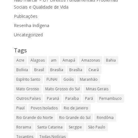
Sociais e Qualidade de Vida
Publicações
Resenha Indígena
Uncategorized
Tags
Acre
Alagoas
am
Amapá
Amazonas
Bahia
Bolívia
Brasil
Brasilia
Brasília
Ceará
Espírito Santo
FUNAI
Goiás
Maranhão
Mato Grosso
Mato Grosso do Sul
Minas Gerais
Outros Países
Paraná
Paraíba
Pará
Pernambuco
Piauí
Povos Isolados
Rio de Janeiro
Rio Grande do Norte
Rio Grande do Sul
Rondônia
Roraima
Santa Catarina
Sergipe
São Paulo
Tocantins
Todas Notícias