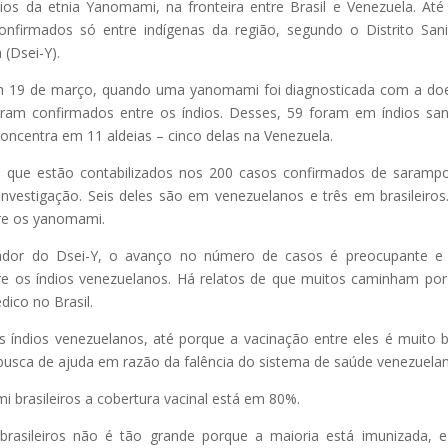
os da etnia Yanomami, na fronteira entre Brasil e Venezuela. Até
onfirmados só entre indígenas da região, segundo o Distrito Sani
(Dsei-Y).
m 19 de março, quando uma yanomami foi diagnosticada com a do
oram confirmados entre os índios. Desses, 59 foram em índios s
concentra em 11 aldeias – cinco delas na Venezuela.
– que estão contabilizados nos 200 casos confirmados de saram
nvestigação. Seis deles são em venezuelanos e três em brasileiro
tre os yanomami.
enador do Dsei-Y, o avanço no número de casos é preocupante e
re os índios venezuelanos. Há relatos de que muitos caminham por
dico no Brasil.
índios venezuelanos, até porque a vacinação entre eles é muito b
busca de ajuda em razão da falência do sistema de saúde venezuelan
 brasileiros a cobertura vacinal está em 80%.
asileiros não é tão grande porque a maioria está imunizada, 