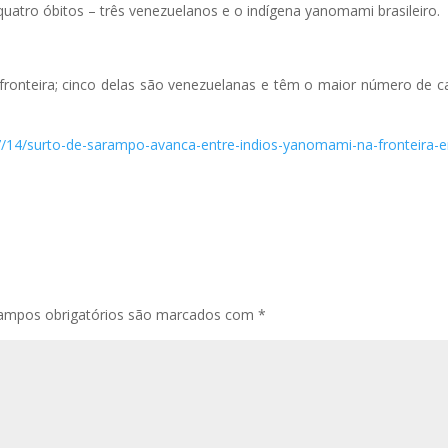
atro óbitos – três venezuelanos e o indígena yanomami brasileiro.
 fronteira; cinco delas são venezuelanas e têm o maior número de c
07/14/surto-de-sarampo-avanca-entre-indios-yanomami-na-fronteira-e
ampos obrigatórios são marcados com
*