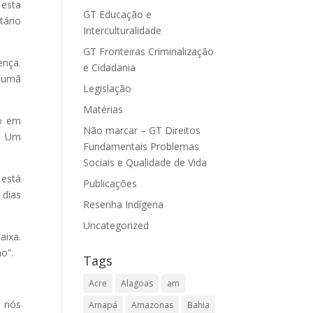
 esta
GT Educação e
tário
Interculturalidade
GT Fronteiras Criminalização
ença.
e Cidadania
anumã
Legislação
Matérias
po em
Não marcar – GT Direitos
s. Um
Fundamentais Problemas
Sociais e Qualidade de Vida
 está
Publicações
 dias
Resenha Indígena
Uncategorized
aixa.
o”.
Tags
Acre
Alagoas
am
e nós
Amapá
Amazonas
Bahia