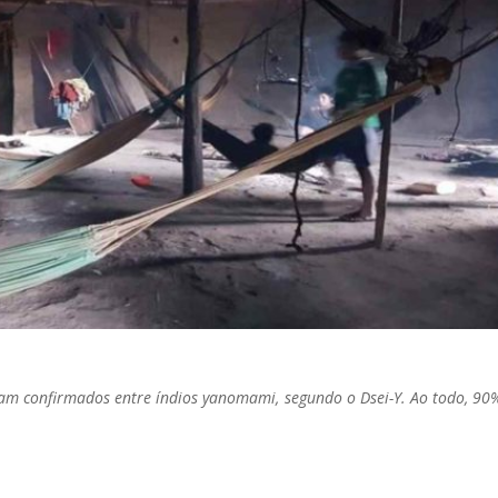
oram confirmados entre índios yanomami, segundo o Dsei-Y. Ao todo, 90