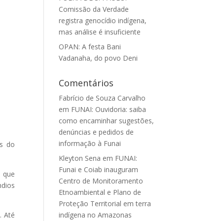
Comissão da Verdade
registra genocídio indígena,
mas análise é insuficiente
OPAN: A festa Bani
Vadanaha, do povo Deni
Comentários
Fabrício de Souza Carvalho
em
FUNAI: Ouvidoria: saiba
como encaminhar sugestões,
denúncias e pedidos de
informação à Funai
us do
Kleyton Sena
em
FUNAI:
Funai e Coiab inauguram
o que
Centro de Monitoramento
ndios
Etnoambiental e Plano de
Proteção Territorial em terra
. Até
indígena no Amazonas