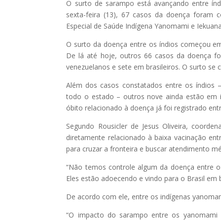
O surto de sarampo está avançando entre índi
sexta-feira (13), 67 casos da doença foram c
Especial de Saúde Indígena Yanomami e Iekuana 
O surto da doença entre os índios começou e
De lá até hoje, outros 66 casos da doença f
venezuelanos e sete em brasileiros. O surto se 
Além dos casos constatados entre os índios 
todo o estado – outros nove ainda estão em i
óbito relacionado à doença já foi registrado en
Segundo Rousicler de Jesus Oliveira, coord
diretamente relacionado à baixa vacinação ent
para cruzar a fronteira e buscar atendimento mé
“Não temos controle algum da doença entre os 
Eles estão adoecendo e vindo para o Brasil em 
De acordo com ele, entre os indígenas yanomami
“O impacto do sarampo entre os yanomami br