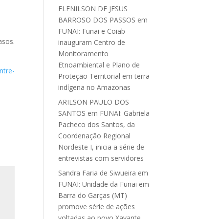
ELENILSON DE JESUS
BARROSO DOS PASSOS
em
FUNAI: Funai e Coiab
asos.
inauguram Centro de
Monitoramento
Etnoambiental e Plano de
ntre-
Proteção Territorial em terra
indígena no Amazonas
ARILSON PAULO DOS
SANTOS
em
FUNAI: Gabriela
Pacheco dos Santos, da
Coordenação Regional
Nordeste I, inicia a série de
entrevistas com servidores
Sandra Faria de Siwueira
em
FUNAI: Unidade da Funai em
Barra do Garças (MT)
promove série de ações
voltadas ao povo Xavante