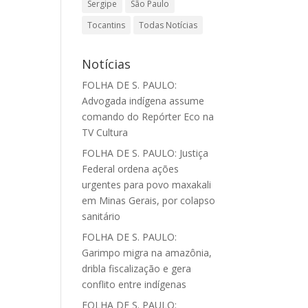
Sergipe
São Paulo
Tocantins
Todas Notícias
Notícias
FOLHA DE S. PAULO:
Advogada indígena assume
comando do Repórter Eco na
TV Cultura
FOLHA DE S. PAULO: Justiça
Federal ordena ações
urgentes para povo maxakali
em Minas Gerais, por colapso
sanitário
FOLHA DE S. PAULO:
Garimpo migra na amazônia,
dribla fiscalização e gera
conflito entre indígenas
FOLHA DE S. PAULO: