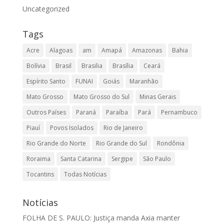
Uncategorized
Tags
Acre
Alagoas
am
Amapá
Amazonas
Bahia
Bolívia
Brasil
Brasilia
Brasília
Ceará
Espírito Santo
FUNAI
Goiás
Maranhão
Mato Grosso
Mato Grosso do Sul
Minas Gerais
Outros Países
Paraná
Paraíba
Pará
Pernambuco
Piauí
Povos Isolados
Rio de Janeiro
Rio Grande do Norte
Rio Grande do Sul
Rondônia
Roraima
Santa Catarina
Sergipe
São Paulo
Tocantins
Todas Notícias
Notícias
FOLHA DE S. PAULO: Justiça manda Axia manter