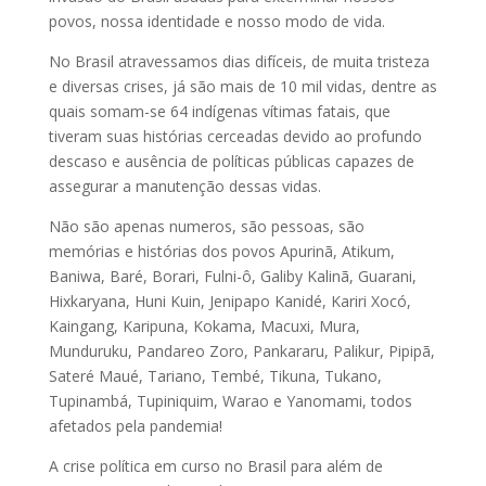
povos, nossa identidade e nosso modo de vida.
No Brasil atravessamos dias difíceis, de muita tristeza
e diversas crises, já são mais de 10 mil vidas, dentre as
quais somam-se ​64 indígenas vítimas fatais, que
tiveram suas histórias cerceadas devido ao profundo
descaso e ausência de políticas públicas capazes de
assegurar a manutenção dessas vidas.
Não são apenas numeros, são pessoas, são
memórias e histórias dos povos Apurinã, Atikum,
Baniwa, Baré, Borari, Fulni-ô, Galiby Kalinã, Guarani,
Hixkaryana, Huni Kuin, Jenipapo Kanidé, Kariri Xocó,
Kaingang, Karipuna, Kokama, Macuxi, Mura,
Munduruku, Pandareo Zoro, Pankararu, Palikur, Pipipã,
Sateré Maué, Tariano, Tembé, Tikuna, Tukano,
Tupinambá, Tupiniquim, Warao e Yanomami, todos
afetados pela pandemia!
A crise política em curso no Brasil para além de