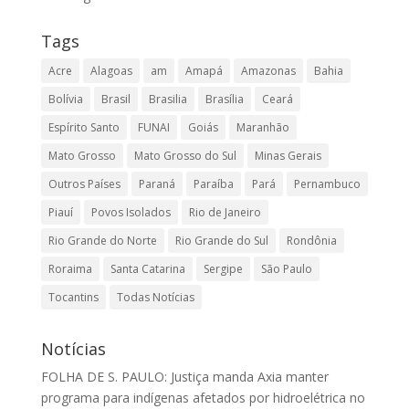
Tags
Acre
Alagoas
am
Amapá
Amazonas
Bahia
Bolívia
Brasil
Brasilia
Brasília
Ceará
Espírito Santo
FUNAI
Goiás
Maranhão
Mato Grosso
Mato Grosso do Sul
Minas Gerais
Outros Países
Paraná
Paraíba
Pará
Pernambuco
Piauí
Povos Isolados
Rio de Janeiro
Rio Grande do Norte
Rio Grande do Sul
Rondônia
Roraima
Santa Catarina
Sergipe
São Paulo
Tocantins
Todas Notícias
Notícias
FOLHA DE S. PAULO: Justiça manda Axia manter
programa para indígenas afetados por hidroelétrica no