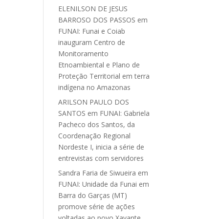
ELENILSON DE JESUS
BARROSO DOS PASSOS
em
FUNAI: Funai e Coiab
inauguram Centro de
Monitoramento
Etnoambiental e Plano de
Proteção Territorial em terra
indígena no Amazonas
ARILSON PAULO DOS
SANTOS
em
FUNAI: Gabriela
Pacheco dos Santos, da
Coordenação Regional
Nordeste I, inicia a série de
entrevistas com servidores
Sandra Faria de Siwueira
em
FUNAI: Unidade da Funai em
Barra do Garças (MT)
promove série de ações
voltadas ao povo Xavante