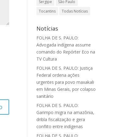
Sergipe
São Paulo
Tocantins
Todas Notícias
Notícias
FOLHA DE S. PAULO:
Advogada indígena assume
comando do Repórter Eco na
TV Cultura
FOLHA DE S. PAULO: Justiça
Federal ordena ações
urgentes para povo maxakali
em Minas Gerais, por colapso
sanitário
FOLHA DE S. PAULO:
Garimpo migra na amazônia,
dribla fiscalização e gera
conflito entre indígenas
FOLHA DE S. PAULO: