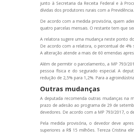
junto à Secretaria da Receita Federal e à Proc
dívidas dos produtores rurais com a Previdência
De acordo com a medida provisória, quem ader
quatro parcelas mensais. O restante tem que se
A relatora sugere uma mudança neste ponto do t
De acordo com a relatora, o percentual de 4% s
A alteração atende a mais de 60 emendas apres
Além de permitir o parcelamento, a MP 793/201
pessoa física e do segurado especial. A depu
redução de 2,5% para 1,2%. Para a agroindústri
Outras mudanças
A deputada recomenda outras mudanças na med
prazo de adesão ao programa de 29 de setembr
devedores. De acordo com a MP 793/2017, o desc
Pela medida provisória, o devedor deve apres
superiores a R$ 15 milhões. Tereza Cristina el