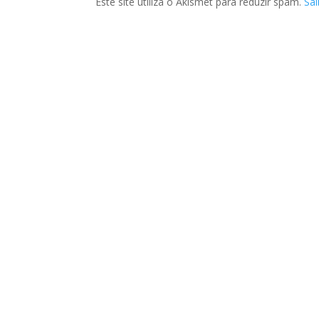
Este site utiliza o Akismet para reduzir spam.
Sa