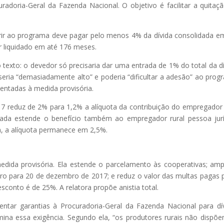
uradoria-Geral da Fazenda Nacional. O objetivo é facilitar a quitaç
.
ir ao programa deve pagar pelo menos 4% da dívida consolidada e
r liquidado em até 176 meses.
exto: o devedor só precisaria dar uma entrada de 1% do total da dí
eria “demasiadamente alto” e poderia “dificultar a adesão” ao prog
entadas à medida provisória.
7 reduz de 2% para 1,2% a alíquota da contribuição do empregador 
tada estende o benefício também ao empregador rural pessoa jurí
a, a alíquota permanece em 2,5%.
ida provisória. Ela estende o parcelamento às cooperativas; amp
o para 20 de dezembro de 2017; e reduz o valor das multas pagas 
onto é de 25%. A relatora propõe anistia total.
entar garantias à Procuradoria-Geral da Fazenda Nacional para dí
imina essa exigência. Segundo ela, “os produtores rurais não dispõ