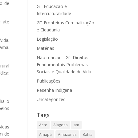
ão de
GT Educação e
Interculturalidade
m até
GT Fronteiras Criminalização
e Cidadania
Legislação
vida.
rama.
Matérias
Não marcar – GT Direitos
Fundamentais Problemas
rural
Sociais e Qualidade de Vida
dica:
Publicações
Resenha Indígena
Uncategorized
lia o
pelos
Tags
Acre
Alagoas
am
vidas
em de
Amapá
Amazonas
Bahia