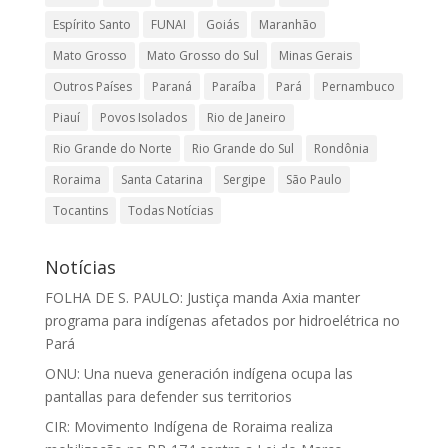
Espírito Santo
FUNAI
Goiás
Maranhão
Mato Grosso
Mato Grosso do Sul
Minas Gerais
Outros Países
Paraná
Paraíba
Pará
Pernambuco
Piauí
Povos Isolados
Rio de Janeiro
Rio Grande do Norte
Rio Grande do Sul
Rondônia
Roraima
Santa Catarina
Sergipe
São Paulo
Tocantins
Todas Notícias
Notícias
FOLHA DE S. PAULO: Justiça manda Axia manter
programa para indígenas afetados por hidroelétrica no
Pará
ONU: Una nueva generación indígena ocupa las
pantallas para defender sus territorios
CIR: Movimento Indígena de Roraima realiza