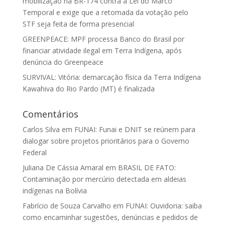
mobilização na BR-174 contra a Lei do Marco
Temporal e exige que a retomada da votação pelo
STF seja feita de forma presencial
GREENPEACE: MPF processa Banco do Brasil por
financiar atividade ilegal em Terra Indígena, após
denúncia do Greenpeace
SURVIVAL: Vitória: demarcação física da Terra Indígena
Kawahiva do Rio Pardo (MT) é finalizada
Comentários
Carlos Silva
em
FUNAI: Funai e DNIT se reúnem para
dialogar sobre projetos prioritários para o Governo
Federal
Juliana De Cássia Amaral
em
BRASIL DE FATO:
Contaminação por mercúrio detectada em aldeias
indígenas na Bolívia
Fabrício de Souza Carvalho
em
FUNAI: Ouvidoria: saiba
como encaminhar sugestões, denúncias e pedidos de