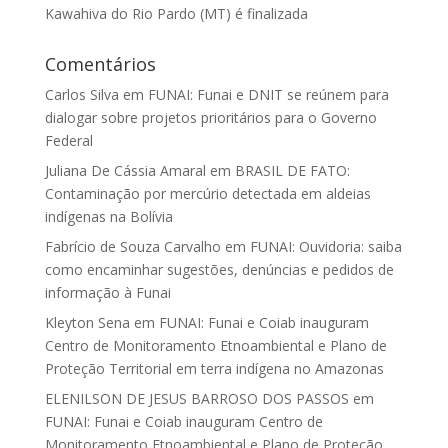
Kawahiva do Rio Pardo (MT) é finalizada
Comentários
Carlos Silva
em
FUNAI: Funai e DNIT se reúnem para
dialogar sobre projetos prioritários para o Governo
Federal
Juliana De Cássia Amaral
em
BRASIL DE FATO:
Contaminação por mercúrio detectada em aldeias
indígenas na Bolívia
Fabrício de Souza Carvalho
em
FUNAI: Ouvidoria: saiba
como encaminhar sugestões, denúncias e pedidos de
informação à Funai
Kleyton Sena
em
FUNAI: Funai e Coiab inauguram
Centro de Monitoramento Etnoambiental e Plano de
Proteção Territorial em terra indígena no Amazonas
ELENILSON DE JESUS BARROSO DOS PASSOS
em
FUNAI: Funai e Coiab inauguram Centro de
Monitoramento Etnoambiental e Plano de Proteção