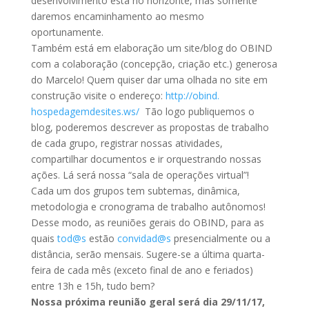
desenvolvimento está no horizonte, mas somente
daremos encaminhamento ao mesmo
oportunamente.
Também está em elaboração um site/blog do OBIND
com a colaboração (concepção, criação etc.) generosa
do Marcelo! Quem quiser dar uma olhada no site em
construção visite o endereço:
http://obind.
hospedagemdesites.ws/
Tão logo publiquemos o
blog, poderemos descrever as propostas de trabalho
de cada grupo, registrar nossas atividades,
compartilhar documentos e ir orquestrando nossas
ações. Lá será nossa “sala de operações virtual”!
Cada um dos grupos tem subtemas, dinâmica,
metodologia e cronograma de trabalho autônomos!
Desse modo, as reuniões gerais do OBIND, para as
quais
tod@s
estão
convidad@s
presencialmente ou a
distância, serão mensais. Sugere-se a última quarta-
feira de cada mês (exceto final de ano e feriados)
entre 13h e 15h, tudo bem?
Nossa próxima reunião geral será dia 29/11/17,