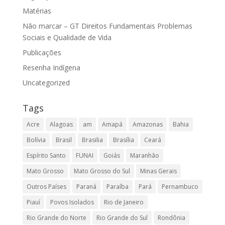
Matérias
Não marcar – GT Direitos Fundamentais Problemas
Sociais e Qualidade de Vida
Publicações
Resenha Indígena
Uncategorized
Tags
Acre
Alagoas
am
Amapá
Amazonas
Bahia
Bolívia
Brasil
Brasilia
Brasília
Ceará
Espírito Santo
FUNAI
Goiás
Maranhão
Mato Grosso
Mato Grosso do Sul
Minas Gerais
Outros Países
Paraná
Paraíba
Pará
Pernambuco
Piauí
Povos Isolados
Rio de Janeiro
Rio Grande do Norte
Rio Grande do Sul
Rondônia