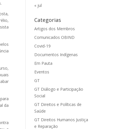
.
« jul
osta,
Categorias
élio,
sista
Artigos dos Membros
Comunicados OBIND
pelos
Covid-19
úncia
Documentos Indígenas
Em Pauta
urso,
Eventos
xuais
GT
cabar
GT Diálogo e Participação
Social
 para
GT Direitos e Políticas de
al da
Saúde
GT Direitos Humanos Justiça
ontra
e Reparação