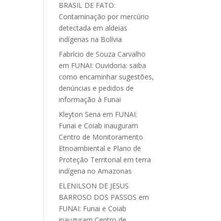
BRASIL DE FATO:
Contaminação por mercúrio
detectada em aldeias
indígenas na Bolívia
Fabrício de Souza Carvalho
em
FUNAI: Ouvidoria: saiba
como encaminhar sugestões,
denúncias e pedidos de
informação à Funai
Kleyton Sena
em
FUNAI:
Funai e Coiab inauguram
Centro de Monitoramento
Etnoambiental e Plano de
Proteção Territorial em terra
indígena no Amazonas
ELENILSON DE JESUS
BARROSO DOS PASSOS
em
FUNAI: Funai e Coiab
inauguram Centro de