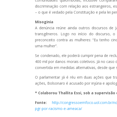
comunidades quilombolas, inclusive compara
discriminação com relação aos estrangeiros, e
– o que é vedado pela Constituição e pela lei pen
Misoginia
A denúncia reúne ainda outros discursos de Jai
transgêneros. Logo no início do discurso, o
preconceito contra as mulheres: “Eu tenho cin
uma mulher”.
Se condenado, ele poderá cumprir pena de re
400 mil por danos morais coletivos. Já no caso
convertida em medidas alternativas, desde que s
O parlamentar já é réu em duas ações que tr
ações, Bolsonaro é acusado por injúria e apolog
* Colaborou Thallita Essi, sob a supervisão
Fonte:
http://congressoemfoco.uol.com.br/no
pgr-por-racismo-e-ameaca/