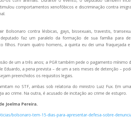
ndo-os com animais. Durante o evento, o deputado também inci
stimulou comportamentos xenofóbicos e discriminação contra imigr
al.
r Bolsonaro contra lésbicas, gays, bissexuais, travestis, transexu
 deputado faz um paralelo da formação de sua família para des
co filhos. Foram quatro homens, a quinta eu dei uma fraquejada e
clusão de um a três anos; a PGR também pede o pagamento mínimo 
 de Eduardo, a pena prevista – de um a seis meses de detenção – pod
ejam preenchidos os requisitos legais.
amitam no STF, ambas sob relatoria do ministro Luiz Fux. Em um
ia ao crime. Na outra, é acusado de incitação ao crime de estupro.
 de Joelma Pereira.
ticias/bolsonaro-tem-15-dias-para-apresentar-defesa-sobre-denunci