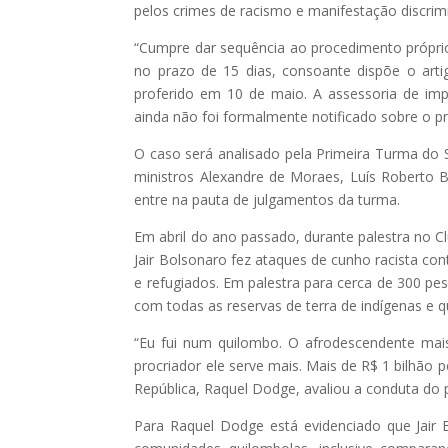
pelos crimes de racismo e manifestação discrim
“Cumpre dar sequência ao procedimento próprio
no prazo de 15 dias, consoante dispõe o arti
proferido em 10 de maio. A assessoria de im
ainda não foi formalmente notificado sobre o p
O caso será analisado pela Primeira Turma do 
ministros Alexandre de Moraes, Luís Roberto 
entre na pauta de julgamentos da turma.
Em abril do ano passado, durante palestra no C
Jair Bolsonaro fez ataques de cunho racista c
e refugiados. Em palestra para cerca de 300 pes
com todas as reservas de terra de indígenas e
“Eu fui num quilombo. O afrodescendente mai
procriador ele serve mais. Mais de R$ 1 bilhão 
República, Raquel Dodge, avaliou a conduta do p
Para Raquel Dodge está evidenciado que Jair B