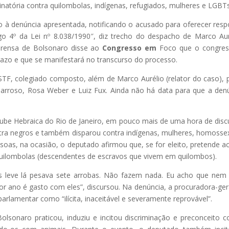
inatória contra quilombolas, indígenas, refugiados, mulheres e LGBTs
 à denúncia apresentada, notificando o acusado para oferecer resp
go 4º da Lei nº 8.038/1990″, diz trecho do despacho de Marco Aur
prensa de Bolsonaro disse ao
Congresso em
Foco que o congres
razo e que se manifestará no transcurso do processo.
STF, colegiado composto, além de Marco Aurélio (relator do caso), 
Barroso, Rosa Weber e Luiz Fux. Ainda não há data para que a den
lube Hebraica do Rio de Janeiro, em pouco mais de uma hora de disc
ontra negros e também disparou contra indígenas, mulheres, homosse
soas, na ocasião, o deputado afirmou que, se for eleito, pretende a
 quilombolas (descendentes de escravos que vivem em quilombos).
s leve lá pesava sete arrobas. Não fazem nada. Eu acho que nem
por ano é gasto com eles”, discursou. Na denúncia, a procuradora-ger
arlamentar como “ilícita, inaceitável e severamente reprovável”.
olsonaro praticou, induziu e incitou discriminação e preconceito c