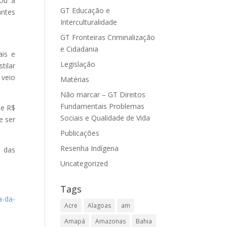
tou a
GT Educação e
antes
Interculturalidade
GT Fronteiras Criminalização
e Cidadania
ais e
Legislação
tilar
 veio
Matérias
Não marcar – GT Direitos
Fundamentais Problemas
de R$
Sociais e Qualidade de Vida
e ser
Publicações
Resenha Indígena
a das
Uncategorized
Tags
a-da-
Acre
Alagoas
am
Amapá
Amazonas
Bahia