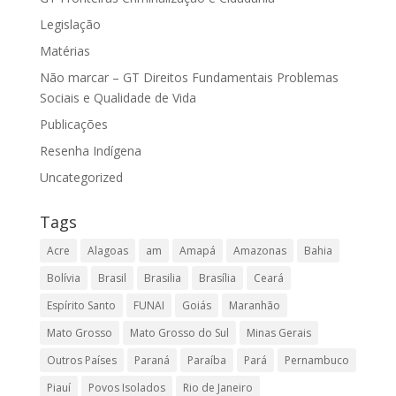
Legislação
Matérias
Não marcar – GT Direitos Fundamentais Problemas
Sociais e Qualidade de Vida
Publicações
Resenha Indígena
Uncategorized
Tags
Acre
Alagoas
am
Amapá
Amazonas
Bahia
Bolívia
Brasil
Brasilia
Brasília
Ceará
Espírito Santo
FUNAI
Goiás
Maranhão
Mato Grosso
Mato Grosso do Sul
Minas Gerais
Outros Países
Paraná
Paraíba
Pará
Pernambuco
Piauí
Povos Isolados
Rio de Janeiro