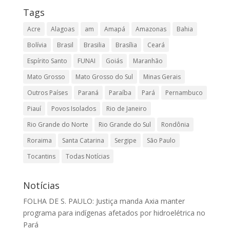
Tags
Acre
Alagoas
am
Amapá
Amazonas
Bahia
Bolívia
Brasil
Brasilia
Brasília
Ceará
Espírito Santo
FUNAI
Goiás
Maranhão
Mato Grosso
Mato Grosso do Sul
Minas Gerais
Outros Países
Paraná
Paraíba
Pará
Pernambuco
Piauí
Povos Isolados
Rio de Janeiro
Rio Grande do Norte
Rio Grande do Sul
Rondônia
Roraima
Santa Catarina
Sergipe
São Paulo
Tocantins
Todas Notícias
Notícias
FOLHA DE S. PAULO: Justiça manda Axia manter
programa para indígenas afetados por hidroelétrica no
Pará