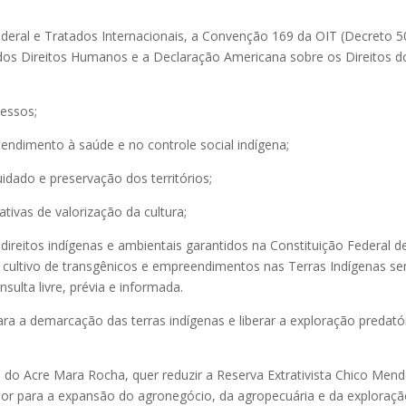
Federal e Tratados Internacionais, a Convenção 169 da OIT (Decreto 
l dos Direitos Humanos e a Declaração Americana sobre os Direitos d
cessos;
tendimento à saúde e no controle social indígena;
idado e preservação dos territórios;
ativas de valorização da cultura;
ireitos indígenas e ambientais garantidos na Constituição Federal d
o cultivo de transgênicos e empreendimentos nas Terras Indígenas s
nsulta livre, prévia e informada.
ara a demarcação das terras indígenas e liberar a exploração predató
 do Acre Mara Rocha, quer reduzir a Reserva Extrativista Chico Mend
sor para a expansão do agronegócio, da agropecuária e da exploraç