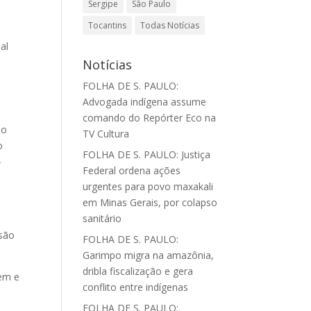
Sergipe
São Paulo
Tocantins
Todas Notícias
al
Notícias
FOLHA DE S. PAULO:
Advogada indígena assume
comando do Repórter Eco na
ão
TV Cultura
o
FOLHA DE S. PAULO: Justiça
–
Federal ordena ações
urgentes para povo maxakali
em Minas Gerais, por colapso
sanitário
são
FOLHA DE S. PAULO:
Garimpo migra na amazônia,
dribla fiscalização e gera
zem e
conflito entre indígenas
FOLHA DE S. PAULO: