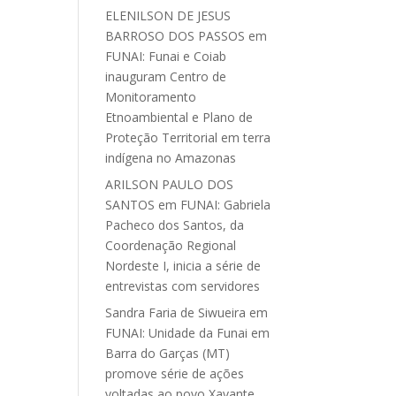
ELENILSON DE JESUS
BARROSO DOS PASSOS
em
FUNAI: Funai e Coiab
inauguram Centro de
Monitoramento
Etnoambiental e Plano de
Proteção Territorial em terra
indígena no Amazonas
ARILSON PAULO DOS
SANTOS
em
FUNAI: Gabriela
Pacheco dos Santos, da
Coordenação Regional
Nordeste I, inicia a série de
entrevistas com servidores
Sandra Faria de Siwueira
em
FUNAI: Unidade da Funai em
Barra do Garças (MT)
promove série de ações
voltadas ao povo Xavante