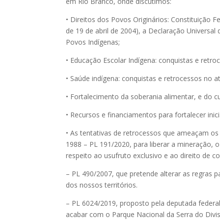
em Rio Branco, onde discutimos:
• Direitos dos Povos Originários: Constituição 
de 19 de abril de 2004), a Declaração Universa
Povos Indígenas;
• Educação Escolar Indígena: conquistas e retro
• Saúde indígena: conquistas e retrocessos no a
• Fortalecimento da soberania alimentar, e do cu
• Recursos e financiamentos para fortalecer inici
• As tentativas de retrocessos que ameaçam os d
1988 – PL 191/2020, para liberar a mineração, 
respeito ao usufruto exclusivo e ao direito de co
– PL 490/2007, que pretende alterar as regras p
dos nossos territórios.
– PL 6024/2019, proposto pela deputada federal
acabar com o Parque Nacional da Serra do Divi