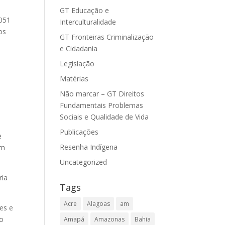
GT Educação e
5051
Interculturalidade
os
GT Fronteiras Criminalização
e Cidadania
Legislação
Matérias
Não marcar – GT Direitos
Fundamentais Problemas
Sociais e Qualidade de Vida
Publicações
e
Resenha Indígena
em
Uncategorized
ria
Tags
Acre
Alagoas
am
es e
ão
Amapá
Amazonas
Bahia