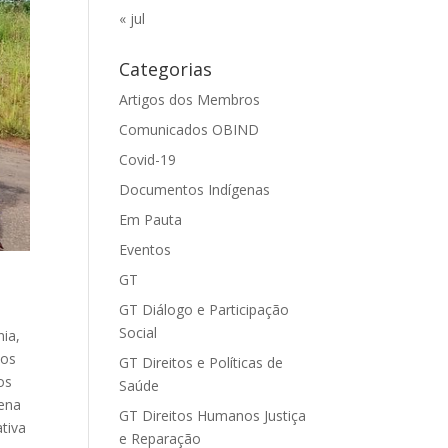
« jul
Categorias
Artigos dos Membros
Comunicados OBIND
Covid-19
Documentos Indígenas
Em Pauta
Eventos
GT
GT Diálogo e Participação
Social
nia,
nos
GT Direitos e Políticas de
os
Saúde
gena
GT Direitos Humanos Justiça
tiva
e Reparação