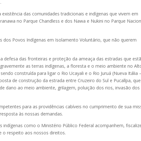
.
a existência das comunidades tradicionais e indígenas que vivem em
ranawa no Parque Chandless e dos Nawa e Nukini no Parque Nacion
itos dos Povos Indígenas em Isolamento Voluntário, que não querem
 a defesa das fronteiras e proteção da ameaça das estradas que est
 gravemente as terras indígenas, a floresta e o meio ambiente no Alt
sendo construída para ligar o Rio Ucayali e o Rio Juruá (Nueva Itália 
posta de construção da estrada entre Cruzeiro do Sul e Pucallpa, que
de dano ao meio ambiente, grilagem, poluição dos rios, invasão dos
etentes para as providências cabíveis no cumprimento de sua mis
a resposta às nossas demandas.
os indígenas como o Ministério Público Federal acompanhem, fiscali
e o respeito aos nossos direitos.