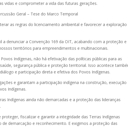
sas vidas e comprometer a vida das futuras gerações.
percussão Geral – Tese do Marco Temporal
terar as regras do licenciamento ambiental e favorecer a exploração
sil a denunciar a Convenção 169 da OIT, acabando com a proteção e
nossos territórios para empreendimentos e multinacionais.
Povos Indígenas, não há efetivação das políticas públicas para as
aúde, segurança pública e proteção territorial. Isso acontece tamb
diálogo e participação direta e efetiva dos Povos Indígenas.
gações e garantam a participação indígena na construção, execução
ovos Indígenas.
ras Indígenas ainda não demarcadas e a proteção das lideranças
.
roteger, fiscalizar e garantir a integridade das Terras Indígenas
o de demarcação e reconhecimento. E exigimos a proteção das