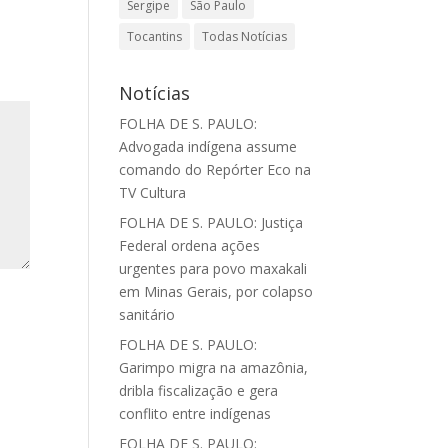
Sergipe
São Paulo
Tocantins
Todas Notícias
Notícias
FOLHA DE S. PAULO:
Advogada indígena assume
comando do Repórter Eco na
TV Cultura
FOLHA DE S. PAULO: Justiça
Federal ordena ações
urgentes para povo maxakali
em Minas Gerais, por colapso
sanitário
FOLHA DE S. PAULO:
Garimpo migra na amazônia,
dribla fiscalização e gera
conflito entre indígenas
FOLHA DE S. PAULO: