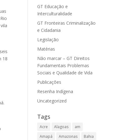
GT Educação e
uas
Interculturalidade
 Rio
GT Fronteiras Criminalização
vila
e Cidadania
Legislação
Matérias
seis
Não marcar – GT Direitos
m 18
Fundamentais Problemas
Sociais e Qualidade de Vida
Publicações
Resenha Indígena
Uncategorized
ná.
Tags
Acre
Alagoas
am
o
Amapá
Amazonas
Bahia