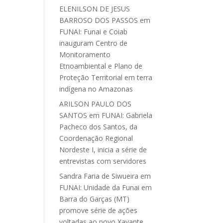
ELENILSON DE JESUS
BARROSO DOS PASSOS
em
FUNAI: Funai e Coiab
inauguram Centro de
Monitoramento
Etnoambiental e Plano de
Proteção Territorial em terra
indígena no Amazonas
ARILSON PAULO DOS
SANTOS
em
FUNAI: Gabriela
Pacheco dos Santos, da
Coordenação Regional
Nordeste I, inicia a série de
entrevistas com servidores
Sandra Faria de Siwueira
em
FUNAI: Unidade da Funai em
Barra do Garças (MT)
promove série de ações
voltadas ao povo Xavante