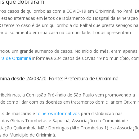
is que dobraram.
iros casos de quilombolas com a COVID-19 em Oriximiná, no Pará. D
estão internadas em leitos de isolamento do Hospital da Mineração
 terceiro caso é de um quilombola do Palhal que presta serviços na 
indo isolamento em sua casa na comunidade. Todos apresentam
venciou um grande aumento de casos. No início do mês, eram apenas 
ura de Oriximiná
informava 234 casos de COVID-19 no município, co
iná desde 24/03/20. Fonte: Prefeitura de Oriximiná
ribeirinhas, a Comissão Pró-Índio de São Paulo vem promovendo a
 de como lidar com os doentes em tratamento domiciliar em Oriximi
kits de máscaras e
folhetos informativos
para distribuição nas
 das Glebas Trombetas e Sapucuá, Associação da Comunidade
ciação Quilombola Mãe Domingas (Alto Trombetas 1) e a Associaçã
do Município de Oriximiná.