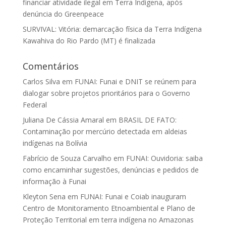
financiar atividade ilegal em Terra Indígena, após
denúncia do Greenpeace
SURVIVAL: Vitória: demarcação física da Terra Indígena
Kawahiva do Rio Pardo (MT) é finalizada
Comentários
Carlos Silva
em
FUNAI: Funai e DNIT se reúnem para
dialogar sobre projetos prioritários para o Governo
Federal
Juliana De Cássia Amaral
em
BRASIL DE FATO:
Contaminação por mercúrio detectada em aldeias
indígenas na Bolívia
Fabrício de Souza Carvalho
em
FUNAI: Ouvidoria: saiba
como encaminhar sugestões, denúncias e pedidos de
informação à Funai
Kleyton Sena
em
FUNAI: Funai e Coiab inauguram
Centro de Monitoramento Etnoambiental e Plano de
Proteção Territorial em terra indígena no Amazonas