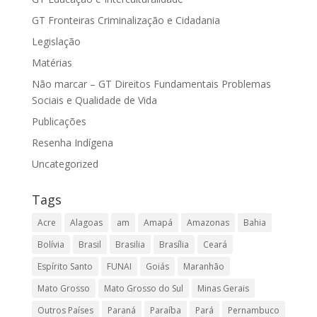
GT Fronteiras Criminalização e Cidadania
Legislação
Matérias
Não marcar – GT Direitos Fundamentais Problemas
Sociais e Qualidade de Vida
Publicações
Resenha Indígena
Uncategorized
Tags
Acre
Alagoas
am
Amapá
Amazonas
Bahia
Bolívia
Brasil
Brasilia
Brasília
Ceará
Espírito Santo
FUNAI
Goiás
Maranhão
Mato Grosso
Mato Grosso do Sul
Minas Gerais
Outros Países
Paraná
Paraíba
Pará
Pernambuco