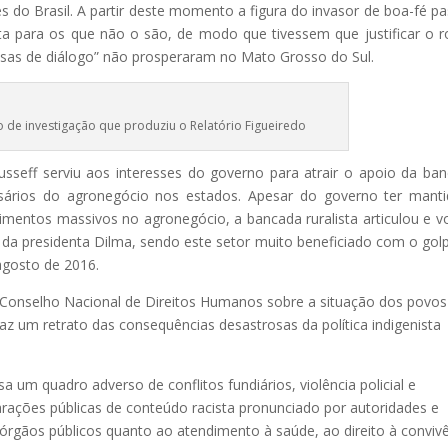
tes do Brasil. A partir deste momento a figura do invasor de boa-fé p
a para os que não o são, de modo que tivessem que justificar o 
mesas de diálogo” não prosperaram no Mato Grosso do Sul.
o de investigação que produziu o Relatório Figueiredo
usseff serviu aos interesses do governo para atrair o apoio da ba
sários do agronegócio nos estados. Apesar do governo ter mant
imentos massivos no agronegócio, a bancada ruralista articulou e v
a presidenta Dilma, sendo este setor muito beneficiado com o gol
gosto de 2016.
 Conselho Nacional de Direitos Humanos sobre a situação dos povos
raz um retrato das consequências desastrosas da política indigenista
 um quadro adverso de conflitos fundiários, violência policial e
arações públicas de conteúdo racista pronunciado por autoridades e
 órgãos públicos quanto ao atendimento à saúde, ao direito à conviv