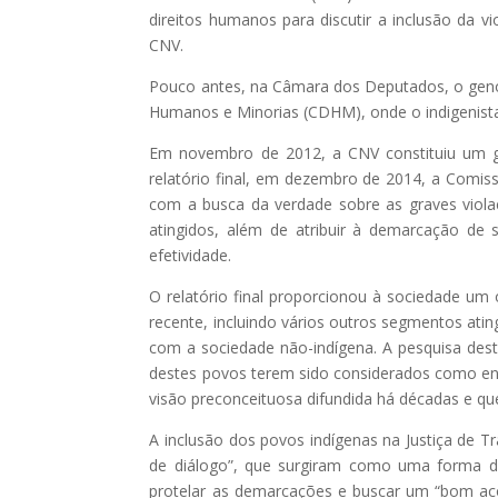
direitos humanos para discutir a inclusão da v
CNV.
Pouco antes, na Câmara dos Deputados, o genoc
Humanos e Minorias (CDHM), onde o indigenist
Em novembro de 2012, a CNV constituiu um gru
relatório final, em dezembro de 2014, a Comiss
com a busca da verdade sobre as graves viol
atingidos, além de atribuir à demarcação de 
efetividade.
O relatório final proporcionou à sociedade um
recente, incluindo vários outros segmentos at
com a sociedade não-indígena. A pesquisa dest
destes povos terem sido considerados como ent
visão preconceituosa difundida há décadas e qu
A inclusão dos povos indígenas na Justiça de 
de diálogo”, que surgiram como uma forma de r
protelar as demarcações e buscar um “bom aco