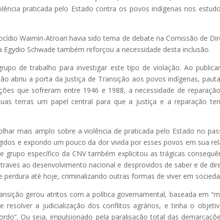
iolência praticada pelo Estado contra os povos indígenas nos estud
ídio Waimiri-Atroari havia sido tema de debate na Comissão de Dir
a Egydio Schwade também reforçou a necessidade desta inclusão.
po de trabalho para investigar este tipo de violação. Ao publica
ão abriu a porta da Justiça de Transição aos povos indígenas, paut
ações que sofreram entre 1946 e 1988, a necessidade de reparaçã
suas terras um papel central para que a justiça e a reparação t
 olhar mais amplo sobre a violência de praticada pelo Estado no pa
ingidos e expondo um pouco da dor vivida por esses povos em sua re
e grupo específico da CNV também explicitou as trágicas consequê
raves ao desenvolvimento nacional e desprovidos de saber e de dire
e perdura até hoje, criminalizando outras formas de viver em socieda
Transição gerou atritos com a política governamental, baseada em “
esolver a judicialização dos conflitos agrários, e tinha o objeti
rdo”. Ou seja, impulsionado pela paralisação total das demarcaçõ