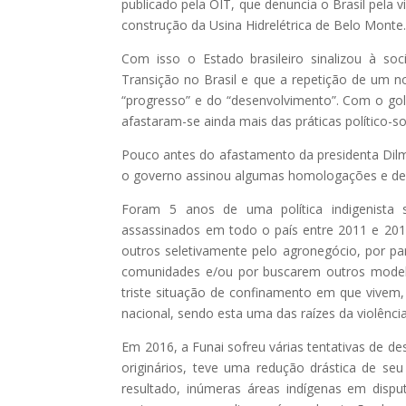
publicado pela OIT, que denuncia o Brasil pela 
construção da Usina Hidrelétrica de Belo Monte
Com isso o Estado brasileiro sinalizou à so
Transição no Brasil e que a repetição de um nov
“progresso” e do “desenvolvimento”. Com o golp
afastaram-se ainda mais das práticas político-soc
Pouco antes do afastamento da presidenta Dil
o governo assinou algumas homologações e dema
Foram 5 anos de uma política indigenista
assassinados em todo o país entre 2011 e 2015
outros seletivamente pelo agronegócio, por par
comunidades e/ou por buscarem outros model
triste situação de confinamento em que vivem
nacional, sendo esta uma das raízes da violência
Em 2016, a Funai sofreu várias tentativas de de
originários, teve uma redução drástica de s
resultado, inúmeras áreas indígenas em disp