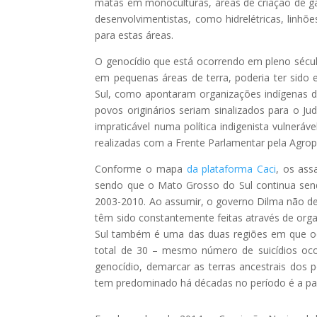
matas em monoculturas, áreas de criação de ga
desenvolvimentistas, como hidrelétricas, linhõe
para estas áreas.
O genocídio que está ocorrendo em pleno século
em pequenas áreas de terra, poderia ter sido
Sul, como apontaram organizações indígenas d
povos originários seriam sinalizados para o Jud
impraticável numa política indigenista vulneráv
realizadas com a Frente Parlamentar pela Agro
Conforme o mapa
da plataforma Caci
, os ass
sendo que o Mato Grosso do Sul continua sen
2003-2010. Ao assumir, o governo Dilma não des
têm sido constantemente feitas através de org
Sul também é uma das duas regiões em que oc
total de 30 – mesmo número de suicídios ocor
genocídio, demarcar as terras ancestrais dos 
tem predominado há décadas no período é a par