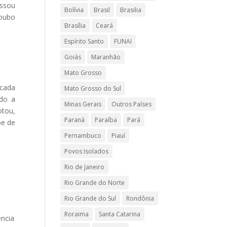
assou
Bolívia
Brasil
Brasilia
roubo
Brasília
Ceará
Espírito Santo
FUNAI
Goiás
Maranhão
Mato Grosso
ncada
Mato Grosso do Sul
ido a
Minas Gerais
Outros Países
otou,
Paraná
Paraíba
Pará
pe de
Pernambuco
Piauí
Povos Isolados
Rio de Janeiro
Rio Grande do Norte
Rio Grande do Sul
Rondônia
Roraima
Santa Catarina
ência