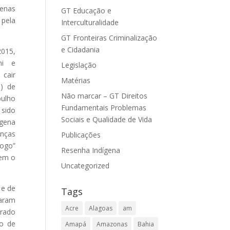
genas
GT Educação e
 pela
Interculturalidade
GT Fronteiras Criminalização
e Cidadania
015,
ni e
Legislação
cair
Matérias
I) de
Não marcar – GT Direitos
bulho
Fundamentais Problemas
 sido
Sociais e Qualidade de Vida
ígena
anças
Publicações
logo”
Resenha Indígena
sem o
Uncategorized
 e de
Tags
taram
Acre
Alagoas
am
trado
ho de
Amapá
Amazonas
Bahia