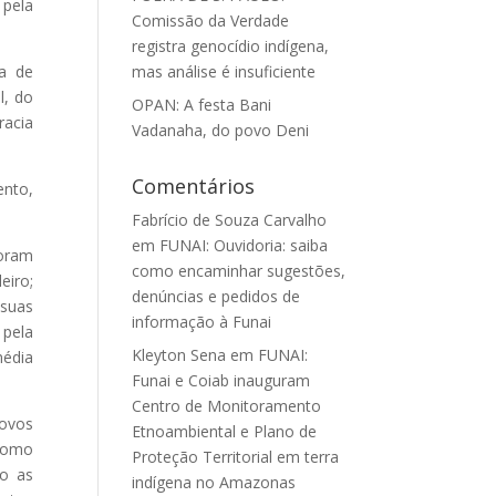
 pela
Comissão da Verdade
registra genocídio indígena,
ça de
mas análise é insuficiente
l, do
OPAN: A festa Bani
racia
Vadanaha, do povo Deni
Comentários
ento,
Fabrício de Souza Carvalho
em
FUNAI: Ouvidoria: saiba
oram
como encaminhar sugestões,
eiro;
denúncias e pedidos de
 suas
informação à Funai
 pela
Kleyton Sena
em
FUNAI:
média
Funai e Coiab inauguram
Centro de Monitoramento
povos
Etnoambiental e Plano de
 Como
Proteção Territorial em terra
do as
indígena no Amazonas