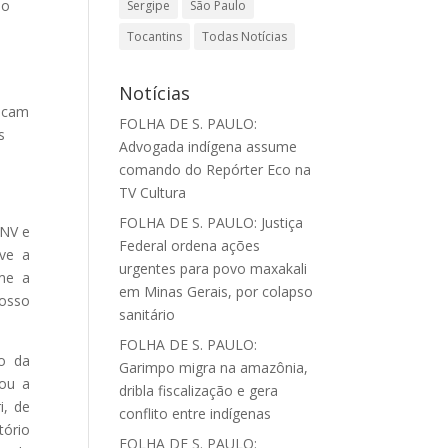
ão
Sergipe
São Paulo
Tocantins
Todas Notícias
Notícias
ticam
FOLHA DE S. PAULO:
s
Advogada indígena assume
comando do Repórter Eco na
TV Cultura
FOLHA DE S. PAULO: Justiça
CNV e
Federal ordena ações
ve a
urgentes para povo maxakali
rme a
em Minas Gerais, por colapso
nosso
sanitário
FOLHA DE S. PAULO:
ão da
Garimpo migra na amazônia,
zou a
dribla fiscalização e gera
i, de
conflito entre indígenas
tório
FOLHA DE S. PAULO: