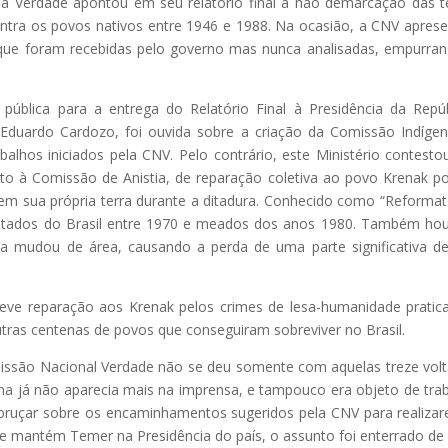
 Verdade apontou em seu relatório final a não demarcação das t
contra os povos nativos entre 1946 e 1988. Na ocasião, a CNV apres
 que foram recebidas pelo governo mas nunca analisadas, empurra
ública para a entrega do Relatório Final à Presidência da Repúb
 Eduardo Cardozo, foi ouvida sobre a criação da Comissão Indíge
balhos iniciados pela CNV. Pelo contrário, este Ministério contest
nto à Comissão de Anistia, de reparação coletiva ao povo Krenak po
m sua própria terra durante a ditadura. Conhecido como “Reformat
 estados do Brasil entre 1970 e meados dos anos 1980. Também ho
a mudou de área, causando a perda de uma parte significativa d
deve reparação aos Krenak pelos crimes de lesa-humanidade pratic
tras centenas de povos que conseguiram sobreviver no Brasil.
são Nacional Verdade não se deu somente com aquelas treze vol
a já não aparecia mais na imprensa, e tampouco era objeto de tra
bruçar sobre os encaminhamentos sugeridos pela CNV para realiza
 e mantém Temer na Presidência do país, o assunto foi enterrado de 