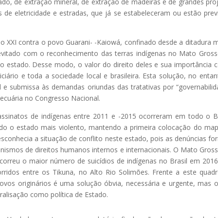
do, de extração mineral, de extração de madeiras e de grandes pro
s de eletricidade e estradas, que já se estabeleceram ou estão prev
 XXI contra o povo Guarani- -Kaiowá, confinado desde a ditadura mi
 evitado com o reconhecimento das terras indígenas no Mato Gros
o estado. Desse modo, o valor do direito deles e sua importância
iciário e toda a sociedade local e brasileira. Esta solução, no entan
el e submissa às demandas oriundas das tratativas por “governabilid
pecuária no Congresso Nacional.
assinatos de indígenas entre 2011 e -2015 ocorreram em todo o Br
do o estado mais violento, mantendo a primeira colocação do ma
conhecia a situação de conflito neste estado, pois as denúncias fo
anismos de direitos humanos internos e internacionais. O Mato Gros
orreu o maior número de suicídios de indígenas no Brasil em 201
ridos entre os Tikuna, no Alto Rio Solimões. Frente a este quad
povos originários é uma solução óbvia, necessária e urgente, mas 
alisação como política de Estado.