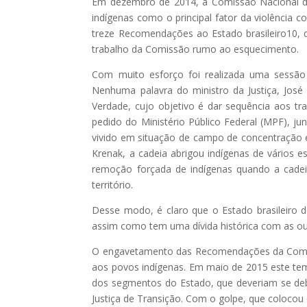
Em dezembro de 2014, a Comissão Nacional da
indígenas como o principal fator da violência 
treze Recomendações ao Estado brasileiro10,
trabalho da Comissão rumo ao esquecimento.
Com muito esforço foi realizada uma sessão p
Nenhuma palavra do ministro da Justiça, José
Verdade, cujo objetivo é dar sequência aos tra
pedido do Ministério Público Federal (MPF), ju
vivido em situação de campo de concentração e
Krenak, a cadeia abrigou indígenas de vários
remoção forçada de indígenas quando a cadei
território.
Desse modo, é claro que o Estado brasileiro 
assim como tem uma dívida histórica com as ou
O engavetamento das Recomendações da Comis
aos povos indígenas. Em maio de 2015 este tem
dos segmentos do Estado, que deveriam se de
Justiça de Transição. Com o golpe, que colocou