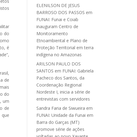
jetos
ELENILSON DE JESUS
istos
BARROSO DOS PASSOS
em
FUNAI: Funai e Coiab
litar
inauguram Centro de
so do
Monitoramento
 como
Etnoambiental e Plano de
to, é
Proteção Territorial em terra
ade”,
indígena no Amazonas
ARILSON PAULO DOS
SANTOS
em
FUNAI: Gabriela
asil,
Pacheco dos Santos, da
pa de
Coordenação Regional
rmais
Nordeste I, inicia a série de
so do
entrevistas com servidores
6, um
ro de
Sandra Faria de Siwueira
em
o que
FUNAI: Unidade da Funai em
Barra do Garças (MT)
promove série de ações
voltadas ao povo Xavante