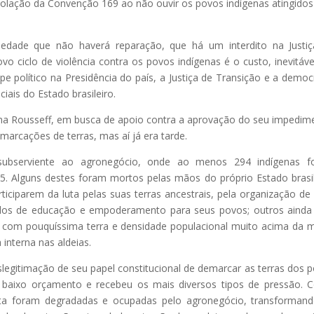
violação da Convenção 169 ao não ouvir os povos indígenas atingidos
.
ciedade que não haverá reparação, que há um interdito na Justi
o ciclo de violência contra os povos indígenas é o custo, inevitáve
e político na Presidência do país, a Justiça de Transição e a democ
iais do Estado brasileiro.
ma Rousseff, em busca de apoio contra a aprovação do seu impedim
rcações de terras, mas aí já era tarde.
 subserviente ao agronegócio, onde ao menos 294 indígenas f
. Alguns destes foram mortos pelas mãos do próprio Estado brasil
ticiparem da luta pelas suas terras ancestrais, pela organização de
os de educação e empoderamento para seus povos; outros ainda
, com pouquíssima terra e densidade populacional muito acima da 
 interna nas aldeias.
slegitimação de seu papel constitucional de demarcar as terras dos 
eu baixo orçamento e recebeu os mais diversos tipos de pressão.
uta foram degradadas e ocupadas pelo agronegócio, transforman