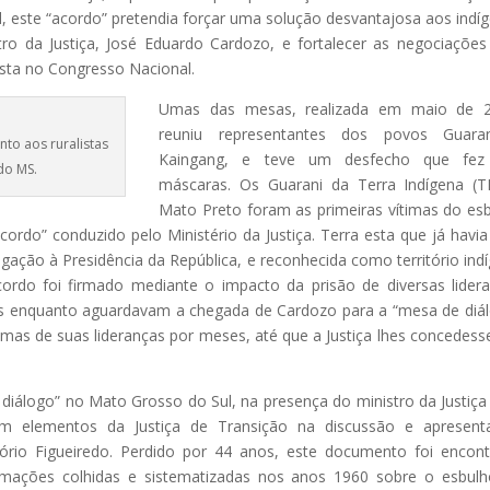
vil, este “acordo” pretendia forçar uma solução desvantajosa aos indí
ro da Justiça, José Eduardo Cardozo, e fortalecer as negociações
ista no Congresso Nacional.
Umas das mesas, realizada em maio de 2
reuniu representantes dos povos Guara
to aos ruralistas
Kaingang, e teve um desfecho que fez 
do MS.
máscaras. Os Guarani da Terra Indígena (T
Mato Preto foram as primeiras vítimas do es
ordo” conduzido pelo Ministério da Justiça. Terra esta que já havia
ação à Presidência da República, e reconhecida como território ind
cordo foi firmado mediante o impacto da prisão de diversas lider
s enquanto aguardavam a chegada de Cardozo para a “mesa de diá
umas de suas lideranças por meses, até que a Justiça lhes concedes
iálogo” no Mato Grosso do Sul, na presença do ministro da Justiça
ziram elementos da Justiça de Transição na discussão e apresen
ório Figueiredo. Perdido por 44 anos, este documento foi encon
rmações colhidas e sistematizadas nos anos 1960 sobre o esbul