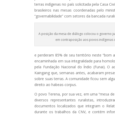
terras indígenas no país solicitada pela Casa Ci
brasileiros nas mesas coordenadas pelo minist
“governabilidade” com setores da bancada rural
A posição da mesa de diálogo colocou o governo jun
em contraposição aos povos indígenas 
e perderam 85% de seu território neste “bom ac
encaminhada em sua integralidade para homolog
pela Fundação Nacional do Índio (Funai). O a
Kaingang que, semanas antes, acabaram presa
sobre suas terras. A comunidade ficou sem alg
direito ao habeas-corpus.
O povo Terena, por sua vez, em uma “mesa de d
diversos representantes ruralistas, introdu
documentos localizados que integram o Relat
durante os trabalhos da CNV, e contém info