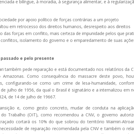
renciada e bilíngue, à moradia, à segurança alimentar, e à regularizaç
ciedade por apoio político de forças contrárias a um projeto
sultou em retrocesso dos direitos humanos, desrespeito aos direitos
rio das forças em conflito, mais certeza de impunidade pelos que pra
os conflitos, isolamento do governo e o emparedamento de suas açõe
 passado e pelo presente
ari também pede reparação e está documentado nos relatórios da 
o Amazonas. Como consequência do massacre deste povo, hou
nas, configurando-se como um crime de lesa-humanidade, confo
 julho de 1956, da qual o Brasil é signatário e a internalizou em 
824, de 14 de julho de 19667.
ransição e, como gesto concreto, mudar de conduta na aplicaç
l do Trabalho (OIT), como recomendou a CNV, o governo autori
traçado cortará os 10% do que sobrou do território Waimiri-Atroar
necessidade de reparação recomendada pela CNV e também o rela