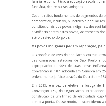
familiar e comunitária, à educação escolar, dife
fundiária, dentre outras violações”
Ceder direitos fundamentais de segmentos da so
democrático, inclusivo, pluriétnico e popular re
constitucionais dos povos indígenas, desequilíb
a violência contra estes povos, acirramento d
até o desfecho do golpe.
Os povos indígenas pedem reparação, pelo
O genocídio de 85% da população Waimiri-Atro
das comissões estaduais de São Paulo e d
expropriação de 90% de suas terras indíge
Convenção nº 107, adotada em Genebra em 26 de
ordenamento jurídico através do Decreto nº 58.
Em 2015, em vez de efetivar a Justiça de T
Convenção 169, da Organização Internaciona
construção de um linhão de eletricidade cujo 
ponta a ponta. Desse modo, desconsiderou a 