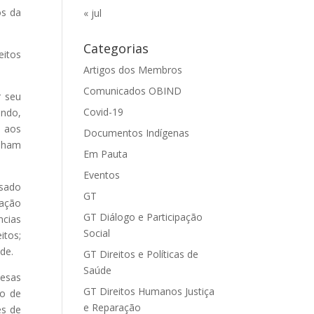
os da
« jul
Categorias
eitos
Artigos dos Membros
Comunicados OBIND
r seu
Covid-19
ando,
o aos
Documentos Indígenas
enham
Em Pauta
Eventos
ssado
GT
lação
GT Diálogo e Participação
ncias
Social
itos;
de.
GT Direitos e Políticas de
Saúde
mesas
GT Direitos Humanos Justiça
vo de
e Reparação
es de