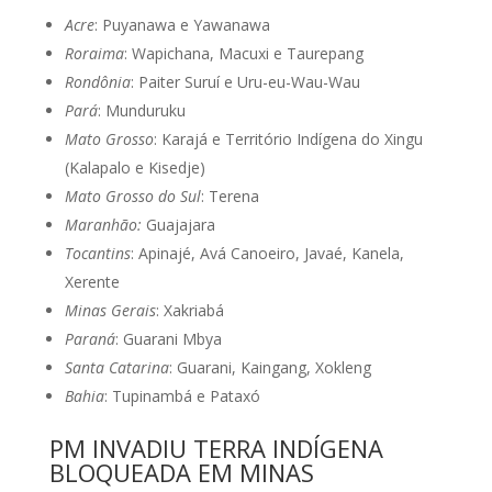
Acre
: Puyanawa e Yawanawa
Roraima
: Wapichana, Macuxi e Taurepang
Rondônia
: Paiter Suruí e Uru-eu-Wau-Wau
Pará
: Munduruku
Mato Grosso
: Karajá e Território Indígena do Xingu
(Kalapalo e Kisedje)
Mato Grosso do Sul
: Terena
Maranhão:
Guajajara
Tocantins
: Apinajé, Avá Canoeiro, Javaé, Kanela,
Xerente
Minas Gerais
: Xakriabá
Paraná
: Guarani Mbya
Santa Catarina
: Guarani, Kaingang, Xokleng
Bahia
: Tupinambá e Pataxó
PM INVADIU TERRA INDÍGENA
BLOQUEADA EM MINAS