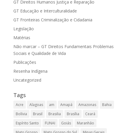
GT Direitos Humanos Justiça e Reparação
GT Educação e Interculturalidade
GT Fronteiras Criminalização e Cidadania
Legislação
Matérias
Não marcar – GT Direitos Fundamentais Problemas
Sociais e Qualidade de Vida
Publicações
Resenha Indígena
Uncategorized
Tags
Acre
Alagoas
am
Amapá
Amazonas
Bahia
Bolívia
Brasil
Brasilia
Brasília
Ceará
Espírito Santo
FUNAI
Goiás
Maranhão
Mato Grosso
Mato Grosso do Sul
Minas Gerais