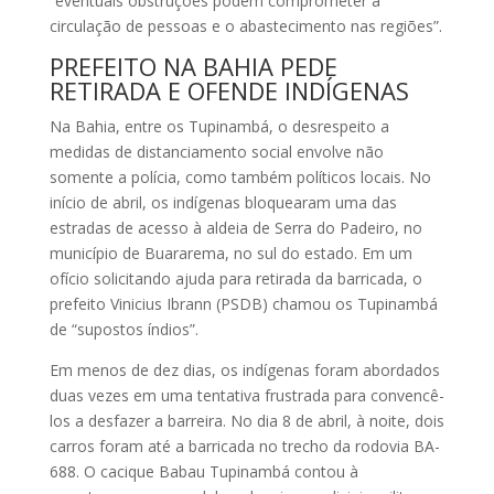
“eventuais obstruções podem comprometer a
circulação de pessoas e o abastecimento nas regiões”.
PREFEITO NA BAHIA PEDE
RETIRADA E OFENDE INDÍGENAS
Na Bahia, entre os Tupinambá, o desrespeito a
medidas de distanciamento social envolve não
somente a polícia, como também políticos locais. No
início de abril, os indígenas bloquearam uma das
estradas de acesso à aldeia de Serra do Padeiro, no
município de Buararema, no sul do estado. Em um
ofício solicitando ajuda para retirada da barricada, o
prefeito Vinicius Ibrann (PSDB) chamou os Tupinambá
de “supostos índios”.
Em menos de dez dias, os indígenas foram abordados
duas vezes em uma tentativa frustrada para convencê-
los a desfazer a barreira. No dia 8 de abril, à noite, dois
carros foram até a barricada no trecho da rodovia BA-
688. O cacique Babau Tupinambá contou à