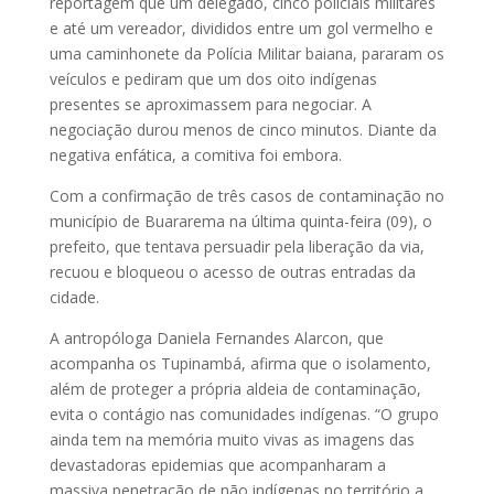
reportagem que um delegado, cinco policiais militares
e até um vereador, divididos entre um gol vermelho e
uma caminhonete da Polícia Militar baiana, pararam os
veículos e pediram que um dos oito indígenas
presentes se aproximassem para negociar. A
negociação durou menos de cinco minutos. Diante da
negativa enfática, a comitiva foi embora.
Com a confirmação de três casos de contaminação no
município de Buararema na última quinta-feira (09), o
prefeito, que tentava persuadir pela liberação da via,
recuou e bloqueou o acesso de outras entradas da
cidade.
A antropóloga Daniela Fernandes Alarcon, que
acompanha os Tupinambá, afirma que o isolamento,
além de proteger a própria aldeia de contaminação,
evita o contágio nas comunidades indígenas. “O grupo
ainda tem na memória muito vivas as imagens das
devastadoras epidemias que acompanharam a
massiva penetração de não indígenas no território a