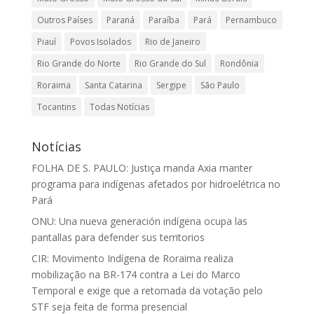
Outros Países
Paraná
Paraíba
Pará
Pernambuco
Piauí
Povos Isolados
Rio de Janeiro
Rio Grande do Norte
Rio Grande do Sul
Rondônia
Roraima
Santa Catarina
Sergipe
São Paulo
Tocantins
Todas Notícias
Notícias
FOLHA DE S. PAULO: Justiça manda Axia manter
programa para indígenas afetados por hidroelétrica no
Pará
ONU: Una nueva generación indígena ocupa las
pantallas para defender sus territorios
CIR: Movimento Indígena de Roraima realiza
mobilização na BR-174 contra a Lei do Marco
Temporal e exige que a retomada da votação pelo
STF seja feita de forma presencial