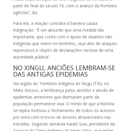
partir do final do século 19, com o avanço da fronteira
agrícola”, diz.
Para ela, a reação contrária à barreira causa
indignação. “É um absurdo que uma medida tão
importante, que conta com o apoio de sitiantes não
indígenas que vivem no território, seja alvo de ataques
repressivos e objeto de declarações racistas de uma
autoridade pública”.
NO XINGU, ANCIÕES LEMBRAM-SE
DAS ANTIGAS EPIDEMIAS
Na região do Território Indígena do Xingu (TIX), no
Mato Grosso, a lembrança pelos anciões e anciãs de
epidemias anteriores que dizimaram parte da
população permanece viva. O medo de que a história
se repita motivou o fechamento de todos os acessos
por terra com troncos de árvores atravessados nas
estradas. Segundo Ianukula Kaiabi Suia, presidente da
Associação Terra Indígena do Xingu (Atix), que reúne