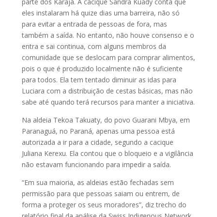
parte dos Karajá. A cacique Sandra Kuady conta que
eles instalaram há quize dias uma barreira, não só
para evitar a entrada de pessoas de fora, mas
também a saída. No entanto, não houve consenso e o
entra e sai continua, com alguns membros da
comunidade que se deslocam para comprar alimentos,
pois o que é produzido localmente não é suficiente
para todos. Ela tem tentado diminuir as idas para
Luciara com a distribuição de cestas básicas, mas não
sabe até quando terá recursos para manter a iniciativa.
Na aldeia Tekoa Takuaty, do povo Guarani Mbya, em
Paranaguá, no Paraná, apenas uma pessoa está
autorizada a ir para a cidade, segundo a cacique
Juliana Kerexu. Ela contou que o bloqueio e a vigilância
não estavam funcionando para impedir a saída.
“Em sua maioria, as aldeias estão fechadas sem
permissão para que pessoas saiam ou entrem, de
forma a proteger os seus moradores”, diz trecho do
relatório final da análise da Swiss Indigenous Network.