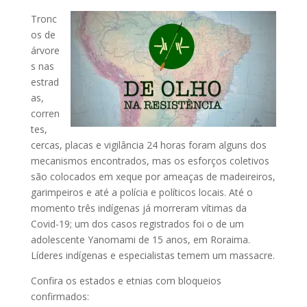
Tronc
os de
árvore
s nas
estrad
as,
corren
tes,
cercas, placas e vigilância 24 horas foram alguns dos
mecanismos encontrados, mas os esforços coletivos
são colocados em xeque por ameaças de madeireiros,
garimpeiros e até a polícia e políticos locais. Até o
momento três indígenas já morreram vítimas da
Covid-19; um dos casos registrados foi o de um
adolescente Yanomami de 15 anos, em Roraima.
Líderes indígenas e especialistas temem um massacre.
Confira os estados e etnias com bloqueios
confirmados: