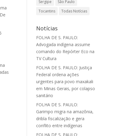
Sergipe
São Paulo
tema
Tocantins
Todas Notícias
 De
Notícias
6
FOLHA DE S. PAULO:
Advogada indígena assume
comando do Repórter Eco na
TV Cultura
ina
FOLHA DE S. PAULO: Justiça
cadas
Federal ordena ações
urgentes para povo maxakali
em Minas Gerais, por colapso
sanitário
FOLHA DE S. PAULO:
Garimpo migra na amazônia,
dribla fiscalização e gera
conflito entre indígenas
FOLHA DE S. PAULO: