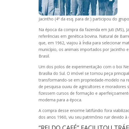
Jacintho (4º da esq. para dir.) participou do g
Na época da compra da fazenda em Juti (MS), Ja
referências em genética bovina. Natural de Barr
que, em 1962, viajou à Índia para selecionar mat
município, os animais importados por Jacintho 
Brasil.
Um dos polos de experimentação com o boi Ne
Brasília do Sul. O imóvel se tornou peça princi
transformando-se em propriedade-modelo na reg
de pesquisa ouviu de agricultores e moradores
fizessem cursos de formação e aperfeiçoamento
moderna para a época.
A compra desse enorme latifúndio fora viabiliza
dos anos 1960, viu seu patrimônio ruir devido à
“REI DO CAFÉ” FACILITOU TR