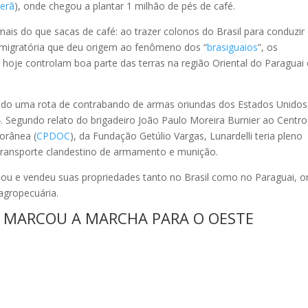
terã
), onde chegou a plantar 1 milhão de pés de café.
ais do que sacas de café: ao trazer colonos do Brasil para conduzir
nda migratória que deu origem ao fenômeno dos “
brasiguaios
”, os
e hoje controlam boa parte das terras na região Oriental do Paraguai 
onado uma rota de contrabando de armas oriundas dos Estados Unidos
64. Segundo relato do brigadeiro João Paulo Moreira Burnier ao Centro
orânea (
CPDOC
), da Fundação Getúlio Vargas, Lunardelli teria pleno
transporte clandestino de armamento e munição.
tiou e vendeu suas propriedades tanto no Brasil como no Paraguai, 
gropecuária.
E MARCOU A MARCHA PARA O OESTE