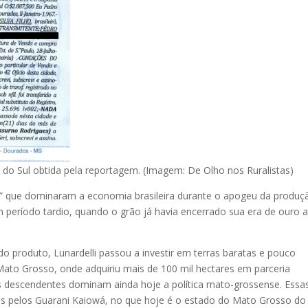
 do Sul obtida pela reportagem. (Imagem: De Olho nos Ruralistas)
afé” que dominaram a economia brasileira durante o apogeu da produç
 um período tardio, quando o grão já havia encerrado sua era de ouro 
o produto, Lunardelli passou a investir em terras baratas e pouco
Mato Grosso, onde adquiriu mais de 100 mil hectares em parceria
os descendentes dominam ainda hoje a política mato-grossense. Essa
s pelos Guarani Kaiowá, no que hoje é o estado do Mato Grosso do 