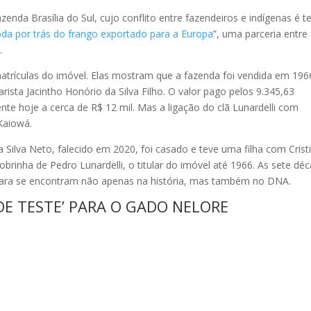
zenda Brasília do Sul, cujo conflito entre fazendeiros e indígenas é 
da por trás do frango exportado para a Europa
”, uma parceria entre
.
atrículas do imóvel. Elas mostram que a fazenda foi vendida em 196
arista Jacintho Honório da Silva Filho. O valor pago pelos 9.345,63
ente hoje a cerca de R$ 12 mil. Mas a ligação do clã Lunardelli com
 Kaiowá.
a Silva Neto, falecido em 2020, foi casado e teve uma filha com Crist
 sobrinha de Pedro Lunardelli, o titular do imóvel até 1966. As sete dé
ara se encontram não apenas na história, mas também no DNA.
 DE TESTE’ PARA O GADO NELORE