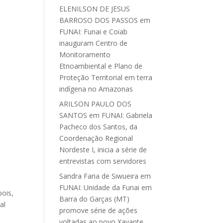
ELENILSON DE JESUS
BARROSO DOS PASSOS
em
FUNAI: Funai e Coiab
inauguram Centro de
Monitoramento
Etnoambiental e Plano de
Proteção Territorial em terra
indígena no Amazonas
ARILSON PAULO DOS
SANTOS
em
FUNAI: Gabriela
Pacheco dos Santos, da
Coordenação Regional
Nordeste I, inicia a série de
entrevistas com servidores
Sandra Faria de Siwueira
em
FUNAI: Unidade da Funai em
ois,
Barra do Garças (MT)
al
promove série de ações
voltadas ao povo Xavante