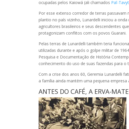
ocupadas pelos Kaiowá (ali chamados
Paĩ-Tavy
Por esse extenso corredor de terras passavam m
plantio no país vizinho, Lunardelli iniciou a o
agricultores brasileiros e seus descendentes qu
protagonizam conflitos com os povos Guarani.
Pelas terras de Lunardelli também teria funci
utilizadas durante e após o golpe militar de 19
Pesquisa e Documentação de História Contemp
conhecimento do uso de suas fazendas para o 
Com a crise dos anos 60, Geremia Lunardelli fa
a família ainda mantém uma pequena empresa a
ANTES DO CAFÉ, A ERVA-MAT