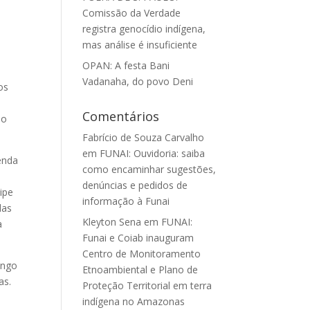
Comissão da Verdade
registra genocídio indígena,
mas análise é insuficiente
OPAN: A festa Bani
Vadanaha, do povo Deni
os
Comentários
no
Fabrício de Souza Carvalho
em
FUNAI: Ouvidoria: saiba
enda
como encaminhar sugestões,
denúncias e pedidos de
ipe
informação à Funai
das
Kleyton Sena
em
FUNAI:
a
Funai e Coiab inauguram
Centro de Monitoramento
ongo
Etnoambiental e Plano de
as.
Proteção Territorial em terra
indígena no Amazonas