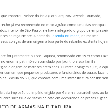
rupo que importou Nelore da Índia (Foto: Arquivo/Fazenda Brumado)
cintho já era reconhecido no meio agrário como uma das principais
etos, interior de São Paulo, ele havia integrado o grupo de empresári
rizes da raça Nelore. A partir da
Fazenda Brumado
, no mesmo
e seus colegas deram origem a boa parte do rebanho existente hoje 
lore foi justamente o Lote Taquara, renomeado em 1979 como Faz
pal no enorme patrimônio acumulado por Jacintho e sua família,
ião e origem de matrizes premiadas. Durante a viagem a Juti, a equ
 ser comum que pequenos produtores e funcionários de outras fazen
 na Brasília do Sul, que contava com uma infraestrutura considerad
da pela implosão do império erigido por Geremia Lunardelli que, ao l
 quebra sucessiva de safras de café em decorrência de pragas e gead
ÁFICO DE ARMAS NA DITADURA