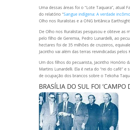
Uma dessas áreas foi o “Lote Taquara”, atual Fa
do relatório “
Sangue indígena: A verdade incômo
Olho nos Ruralistas e a ONG britânica Earthsight
De Olho nos Ruralistas pesquisou e obteve as m
pelo filho de Geremia, Pedro Lunardelli, ao pecu
hectares foi de 35 milhões de cruzeiros, equival
Jacintho vai além das terras reivindicadas pelos
Um dos filhos do pecuarista, Jacintho Honório d
Martins Lunardelli. Ela é neta do “rei do café” e
de ocupação dos brancos sobre o Tekoha Taqu
BRASÍLIA DO SUL FOI ‘CAMPO