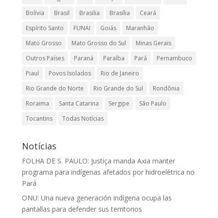
Bolívia
Brasil
Brasilia
Brasília
Ceará
Espírito Santo
FUNAI
Goiás
Maranhão
Mato Grosso
Mato Grosso do Sul
Minas Gerais
Outros Países
Paraná
Paraíba
Pará
Pernambuco
Piauí
Povos Isolados
Rio de Janeiro
Rio Grande do Norte
Rio Grande do Sul
Rondônia
Roraima
Santa Catarina
Sergipe
São Paulo
Tocantins
Todas Notícias
Notícias
FOLHA DE S. PAULO: Justiça manda Axia manter
programa para indígenas afetados por hidroelétrica no
Pará
ONU: Una nueva generación indígena ocupa las
pantallas para defender sus territorios