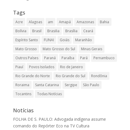
Tags
Acre
Alagoas
am
Amapá
Amazonas
Bahia
Bolívia
Brasil
Brasilia
Brasília
Ceará
Espírito Santo
FUNAI
Goiás
Maranhão
Mato Grosso
Mato Grosso do Sul
Minas Gerais
Outros Países
Paraná
Paraíba
Pará
Pernambuco
Piauí
Povos Isolados
Rio de Janeiro
Rio Grande do Norte
Rio Grande do Sul
Rondônia
Roraima
Santa Catarina
Sergipe
São Paulo
Tocantins
Todas Notícias
Notícias
FOLHA DE S. PAULO: Advogada indígena assume
comando do Repórter Eco na TV Cultura