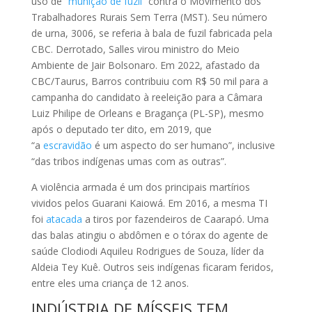
uso de “
munição de fuzil
” contra o Movimento dos
Trabalhadores Rurais Sem Terra (MST). Seu número
de urna, 3006, se referia à bala de fuzil fabricada pela
CBC. Derrotado, Salles virou ministro do Meio
Ambiente de Jair Bolsonaro. Em 2022, afastado da
CBC/Taurus, Barros contribuiu com R$ 50 mil para a
campanha do candidato à reeleição para a Câmara
Luiz Philipe de Orleans e Bragança (PL-SP), mesmo
após o deputado ter dito, em 2019, que
“a
escravidão
é um aspecto do ser humano”, inclusive
“das tribos indígenas umas com as outras”.
A violência armada é um dos principais martírios
vividos pelos Guarani Kaiowá. Em 2016, a mesma TI
foi
atacada
a tiros por fazendeiros de Caarapó. Uma
das balas atingiu o abdômen e o tórax do agente de
saúde Clodiodi Aquileu Rodrigues de Souza, líder da
Aldeia Tey Kuê. Outros seis indígenas ficaram feridos,
entre eles uma criança de 12 anos.
INDÚSTRIA DE MÍSSEIS TEM