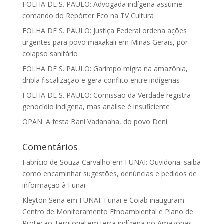
FOLHA DE S. PAULO: Advogada indígena assume
comando do Repórter Eco na TV Cultura
FOLHA DE S. PAULO: Justiça Federal ordena ações
urgentes para povo maxakali em Minas Gerais, por
colapso sanitário
FOLHA DE S. PAULO: Garimpo migra na amazônia,
dribla fiscalização e gera conflito entre indígenas
FOLHA DE S. PAULO: Comissão da Verdade registra
genocídio indígena, mas análise é insuficiente
OPAN: A festa Bani Vadanaha, do povo Deni
Comentários
Fabrício de Souza Carvalho
em
FUNAI: Ouvidoria: saiba
como encaminhar sugestões, denúncias e pedidos de
informação à Funai
Kleyton Sena
em
FUNAI: Funai e Coiab inauguram
Centro de Monitoramento Etnoambiental e Plano de
Proteção Territorial em terra indígena no Amazonas