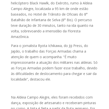
helicóptero Black Hawlk, do Exército, rumo à Aldeia
Campo Alegre, localizada a 95 km de onde estão
baseados, no Hotel de Trânsito de Oficiais do 8°
Batalhão de Infantaria de Selva (8° Bis). O percurso
teve duração de 30 minutos, tanto na ida quanto na
volta, sobrevoando a imensidão da Floresta
Amazônica.
Para o jornalista Ryota Ichikawa, do Jiji Press, do
Japão, o trabalho das Forças Armadas chama a
atenção de quem o acompanha. “É muito
impressionante a atuação dos militares nas aldeias. Só
as Forças Armadas podem fazer esse trabalho, devido
às dificuldades de deslocamento para chegar e sair da
localidade”, destacou ele.
Na Aldeia Campo Alegre, eles foram recebidos com
dança, exposição de artesanato e receberam pinturas
no corpo. A tinta é feita a partir da fruta jenipapo. Foi