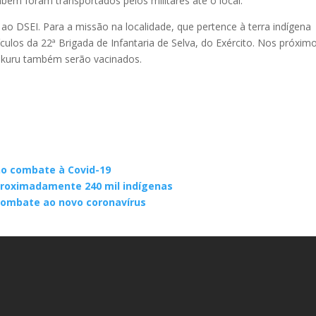
mbém foram transportados pelos militares até o local.
ao DSEI. Para a missão na localidade, que pertence à terra indígena
eículos da 22ª Brigada de Infantaria de Selva, do Exército. Nos próxim
Mukuru também serão vacinados.
no combate à Covid-19
proximadamente 240 mil indígenas
combate ao novo coronavírus