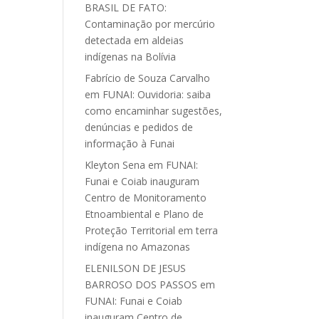
BRASIL DE FATO:
Contaminação por mercúrio
detectada em aldeias
indígenas na Bolívia
Fabrício de Souza Carvalho
em
FUNAI: Ouvidoria: saiba
como encaminhar sugestões,
denúncias e pedidos de
informação à Funai
Kleyton Sena
em
FUNAI:
Funai e Coiab inauguram
Centro de Monitoramento
Etnoambiental e Plano de
Proteção Territorial em terra
indígena no Amazonas
ELENILSON DE JESUS
BARROSO DOS PASSOS
em
FUNAI: Funai e Coiab
inauguram Centro de