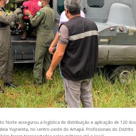
Norte assegurou a logística de distribuição e aplicação de 120 do
ldeia Yuyrareta, no centro-oeste do Amapá. Profissionais do Distrito