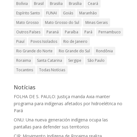
Bolívia
Brasil
Brasilia
Brasília
Ceará
Espírito Santo
FUNAI
Goiás
Maranhão
Mato Grosso
Mato Grosso do Sul
Minas Gerais
Outros Países
Paraná
Paraíba
Pará
Pernambuco
Piauí
Povos Isolados
Rio de Janeiro
Rio Grande do Norte
Rio Grande do Sul
Rondônia
Roraima
Santa Catarina
Sergipe
São Paulo
Tocantins
Todas Notícias
Notícias
FOLHA DE S. PAULO: Justiça manda Axia manter
programa para indígenas afetados por hidroelétrica no
Pará
ONU: Una nueva generación indígena ocupa las
pantallas para defender sus territorios
CIR: Movimento Indígena de Roraima realiza