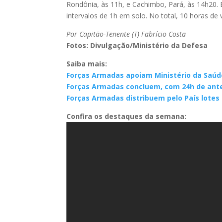
Rondônia, às 11h, e Cachimbo, Pará, às 14h20.
intervalos de 1h em solo. No total, 10 horas de
Por Capitão-Tenente (T) Fabrício Costa
Fotos: Divulgação/Ministério da Defesa
Saiba mais:
Forças Armadas apoiam Ministério da Saúd
Forças Armadas concluem, com 24h de antec
Forças Armadas distribuem pelo País lotes 
Confira os destaques da semana: