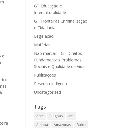
vam
GT Educação e
Interculturalidade
GT Fronteiras Criminalização
e Cidadania
Legislação
Matérias
Não marcar – GT Direitos
o e
Fundamentais Problemas
a
Sociais e Qualidade de Vida
Publicações
rico.
Resenha Indígena
inas
Uncategorized
de
Tags
Acre
Alagoas
am
teira
Amapá
Amazonas
Bahia