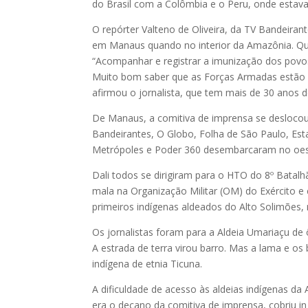
do Brasil com a Colômbia e o Peru, onde estava p
O repórter Valteno de Oliveira, da TV Bandeiran
em Manaus quando no interior da Amazônia. Qu
“Acompanhar e registrar a imunização dos povo
Muito bom saber que as Forças Armadas estão p
afirmou o jornalista, que tem mais de 30 anos d
De Manaus, a comitiva de imprensa se deslocou 
Bandeirantes, O Globo, Folha de São Paulo, Esta
Metrópoles e Poder 360 desembarcaram no oes
Dali todos se dirigiram para o HTO do 8º Batalhã
mala na Organização Militar (OM) do Exército 
primeiros indígenas aldeados do Alto Solimões,
Os jornalistas foram para a Aldeia Umariaçu d
A estrada de terra virou barro. Mas a lama e 
indígena de etnia Ticuna.
A dificuldade de acesso às aldeias indígenas d
era o decano da comitiva de imprensa, cobriu i