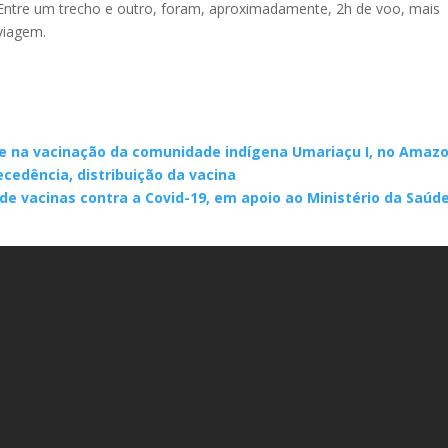
 Entre um trecho e outro, foram, aproximadamente, 2h de voo, mais
 viagem.
e na vacinação da comunidade indígena Umariaçu I, no Amaz
edência, distribuição da vacina
de vacinas contra a Covid-19, em apoio ao Ministério da Saúd