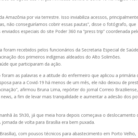
 Amazônia por via terrestre. Isso inviabiliza acessos, principalmente
s, não conseguiríamos cobrir essas pautas”, disse o fotógrafo, que
s enviados especiais do site Poder 360 na “press trip” coordenada pel
a foram recebidos pelos funcionários da Secretaria Especial de Saúd
cinação dos primeiros indígenas aldeados do Alto Solimões.
saúde que participaram da ação.
oram as palavras e a atitude do enfermeiro que aplicou a primária
posa para a Covid-19 há menos de um mês, ele não deixou de pres
cinação”, afirmou Bruna Lima, repórter do jornal Correio Braziliense
 news, a fim de levar mais tranquilidade e aumentar a adesão dos p
da manhã às 5h30, já que meia hora depois começava o deslocamento 
 jornada de volta para Brasília era bem puxada.
 Brasília), com pousos técnicos para abastecimento em Porto Velho,