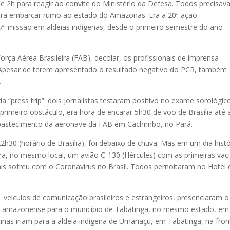
de 2h para reagir ao convite do Ministério da Defesa. Todos precisa
 para embarcar rumo ao estado do Amazonas. Era a 20ª ação
 17ª missão em aldeias indígenas, desde o primeiro semestre do ano
Força Aérea Brasileira (FAB), decolar, os profissionais de imprensa
 Apesar de terem apresentado o resultado negativo do PCR, também
.
 “press trip”: dois jornalistas testaram positivo no exame sorológic
rimeiro obstáculo, era hora de encarar 5h30 de voo de Brasília até 
bastecimento da aeronave da FAB em Cachimbo, no Pará.
h30 (horário de Brasília), foi debaixo de chuva. Mas em um dia histó
ara, no mesmo local, um avião C-130 (Hércules) com as primeiras vac
is sofreu com o Coronavírus no Brasil. Todos pernoitaram no Hotel 
 11 veículos de comunicação brasileiros e estrangeiros, presenciaram o
tal amazonense para o município de Tabatinga, no mesmo estado, em
acinas iriam para a aldeia indígena de Umariaçu, em Tabatinga, na fron