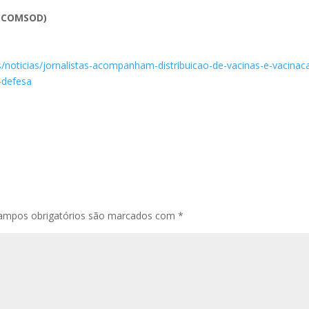
(CCOMSOD)
s/noticias/jornalistas-acompanham-distribuicao-de-vacinas-e-vacinac
-defesa
ampos obrigatórios são marcados com
*