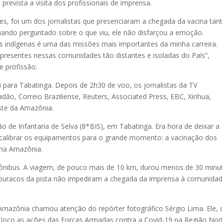
revista a visita dos profissionais de imprensa.
tes, foi um dos jornalistas que presenciaram a chegada da vacina tan
ando perguntado sobre o que viu, ele não disfarçou a emoção.
s indígenas é uma das missões mais importantes da minha carreira.
resentes nessas comunidades tão distantes e isoladas do País”,
e profissão.
para Tabatinga. Depois de 2h30 de voo, os jornalistas da TV
dão, Correio Braziliense, Reuters, Associated Press, EBC, Xinhua,
te da Amazônia.
o de Infantaria de Selva (8*BIS), em Tabatinga. Era hora de deixar a
e calibrar os equipamentos para o grande momento: a vacinação dos
 na Amazônia.
e ônibus. A viagem, de pouco mais de 10 km, durou menos de 30 minu
os buracos da pista não impediram a chegada da imprensa à comunida
a Amazônia chamou atenção do repórter fotográfico Sérgio Lima. Ele,
n loco as ações das Forças Armadas contra a Covid-19 na Região Nor