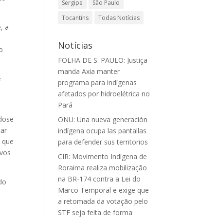
Sergipe
São Paulo
Tocantins
Todas Notícias
, a
Notícias
o
FOLHA DE S. PAULO: Justiça
manda Axia manter
e
programa para indígenas
afetados por hidroelétrica no
Pará
 dose
ONU: Una nueva generación
tar
indígena ocupa las pantallas
, que
para defender sus territorios
ovos
CIR: Movimento Indígena de
Roraima realiza mobilização
na BR-174 contra a Lei do
do
Marco Temporal e exige que
a retomada da votação pelo
STF seja feita de forma