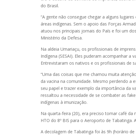
do Brasil.
“A gente não consegue chegar a alguns lugares da
áreas indígenas. Sem o apoio das Forças Armada
atuou nos principais jornais do País e foi um do
Ministério da Defesa.
Na aldeia Umariaçu, os profissionais de imprens
Indígena (SESAI). Eles puderam acompanhar a va
Entrevistaram os nativos e os profissionais de 
“Uma das coisas que me chamou muita atenção f
da vacina na comunidade. Mesmo perdendo a es
seu papel e trazer exemplo da importância da va
ressaltou a necessidade de se combater as fake
indígenas à imunização.
Na quarta-feira (20), era preciso tomar café 
HTO do 8º BIS para o Aeroporto de Tabatinga. A
A decolagem de Tabatinga foi às 9h (horário de