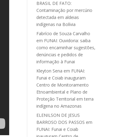
BRASIL DE FATO:
Contaminação por mercúrio
detectada em aldeias
indígenas na Bolívia
Fabrício de Souza Carvalho
em
FUNAI: Ouvidoria: saiba
como encaminhar sugestões,
denúncias e pedidos de
informação à Funai
Kleyton Sena
em
FUNAI:
Funai e Coiab inauguram
Centro de Monitoramento
Etnoambiental e Plano de
Proteção Territorial em terra
indígena no Amazonas
ELENILSON DE JESUS
BARROSO DOS PASSOS
em
FUNAI: Funai e Coiab
inauguram Centro de