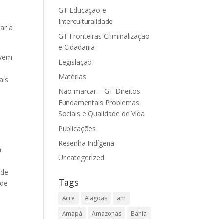
GT Educação e
Interculturalidade
ar a
GT Fronteiras Criminalização
e Cidadania
 vem
Legislação
Matérias
ais
Não marcar – GT Direitos
Fundamentais Problemas
Sociais e Qualidade de Vida
Publicações
Resenha Indígena
a
Uncategorized
a
 de
Tags
nde
Acre
Alagoas
am
Amapá
Amazonas
Bahia