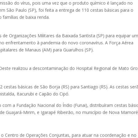
smissão do vírus, pois uma vez que o produto químico é lançado no
 São Paulo (SP), foi feita a entrega de 110 cestas básicas para o
famílias de baixa renda.
s de Organizações Militares da Baixada Santista (SP) para equipar u
 no enfrentamento à pandemia do novo coronavírus. A Força Aérea
ospitalares de Manaus (AM) para Guarulhos (SP).
ste realizou a descontaminação do Hospital Regional de Mato Gr
2 cestas básicas de São Borja (RS) para Santiago (RS). As cestas ser
istalda, Itacurubi e Capão do Cipó.
 com a Fundação Nacional do Índio (Funai), distribuíram cestas bási
o de Guajará-Mirim, e Igarapé Ribeirão, no município de Nova Mamoré
, o Centro de Operações Conjuntas, para atuar na coordenação e no