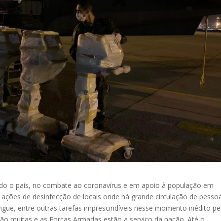
odo o país, no combate ao coronavírus e em apoio à população em
s ações de desinfecção de locais onde há grande circulação de pesso
ngue, entre outras tarefas imprescindíveis nesse momento inédito pe
ão muitas e as Forças Armadas estão a serviço da nação. Até o