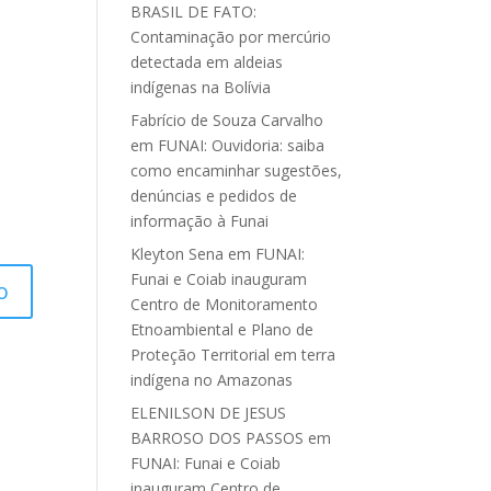
BRASIL DE FATO:
Contaminação por mercúrio
detectada em aldeias
indígenas na Bolívia
Fabrício de Souza Carvalho
em
FUNAI: Ouvidoria: saiba
como encaminhar sugestões,
denúncias e pedidos de
informação à Funai
Kleyton Sena
em
FUNAI:
Funai e Coiab inauguram
Centro de Monitoramento
Etnoambiental e Plano de
Proteção Territorial em terra
indígena no Amazonas
ELENILSON DE JESUS
BARROSO DOS PASSOS
em
FUNAI: Funai e Coiab
inauguram Centro de