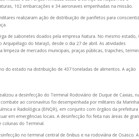
 viaturas, 102 embarcações e 34 aeronaves empenhadas na missão.
tares realizaram ação de distribuição de panfletos para conscientiz
nça.
rega de sabonetes doados pela empresa Natura. No mesmo estado,
Arquipélago do Marajó, desde o dia 27 de abril. As atividades
limpeza de mercados municipais, praças públicas, trapiches, termin
no do estado na distribuição de 437 toneladas de alimentos. A ação
ealizou a desinfecção do Terminal Rodoviário de Duque de Caxias, n
e combate ao coronavírus foi desempenhada por militares da Marinh
Química e Radiológica (BNQR), em conjunto com órgãos da prefeitura
uar em emergências locais. A desinfecção foi feita nas áreas de gra
e colunas do Terminal.
esinfecção no terminal central de ônibus e na rodoviária de Osasco. A