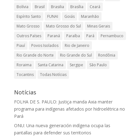
Bolívia
Brasil
Brasilia
Brasília
Ceará
Espírito Santo
FUNAI
Goiás
Maranhão
Mato Grosso
Mato Grosso do Sul
Minas Gerais
Outros Países
Paraná
Paraíba
Pará
Pernambuco
Piauí
Povos Isolados
Rio de Janeiro
Rio Grande do Norte
Rio Grande do Sul
Rondônia
Roraima
Santa Catarina
Sergipe
São Paulo
Tocantins
Todas Notícias
Notícias
FOLHA DE S. PAULO: Justiça manda Axia manter
programa para indígenas afetados por hidroelétrica no
Pará
ONU: Una nueva generación indígena ocupa las
pantallas para defender sus territorios