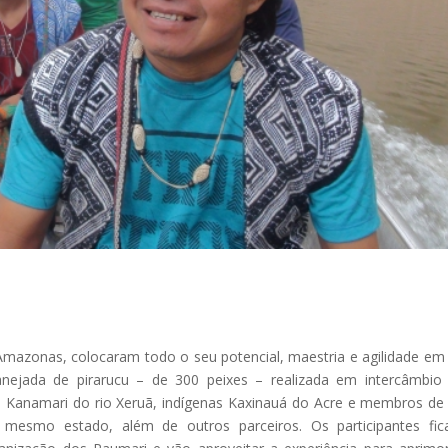
mazonas, colocaram todo o seu potencial, maestria e agilidade e
nejada de pirarucu – de 300 peixes – realizada em intercâmbi
e Kanamari do rio Xeruã, indígenas Kaxinauá do Acre e membros d
 mesmo estado, além de outros parceiros. Os participantes fi