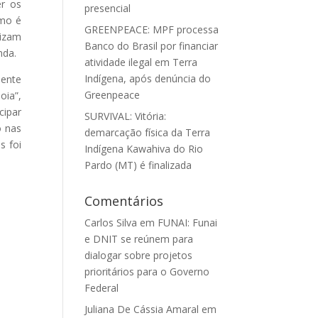
er os
presencial
omo é
GREENPEACE: MPF processa
lizam
Banco do Brasil por financiar
nda.
atividade ilegal em Terra
Indígena, após denúncia do
mente
Greenpeace
oia”,
cipar
SURVIVAL: Vitória:
o nas
demarcação física da Terra
s foi
Indígena Kawahiva do Rio
Pardo (MT) é finalizada
Comentários
Carlos Silva
em
FUNAI: Funai
e DNIT se reúnem para
dialogar sobre projetos
prioritários para o Governo
Federal
Juliana De Cássia Amaral
em