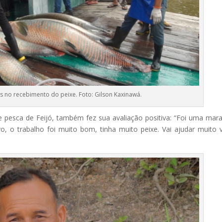
os no recebimento do peixe. Foto: Gilson Kaxinawá.
e pesca de Feijó, também fez sua avaliação positiva: “Foi uma mara
, o trabalho foi muito bom, tinha muito peixe. Vai ajudar muito 