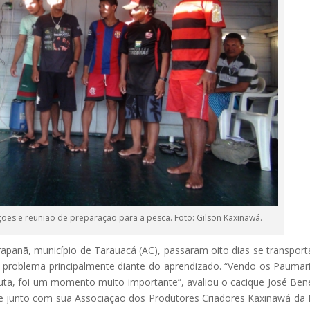
ões e reunião de preparação para a pesca. Foto: Gilson Kaxinawá.
rapanã, município de Tarauacá (AC), passaram oito dias se transpor
m problema principalmente diante do aprendizado. “Vendo os Paumar
luta, foi um momento muito importante”, avaliou o cacique José Ben
ue junto com sua Associação dos Produtores Criadores Kaxinawá da 