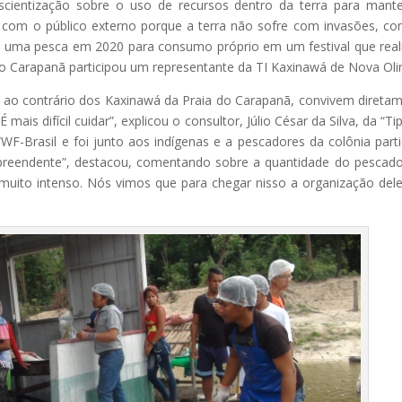
cientização sobre o uso de recursos dentro da terra para mant
 com o público externo porque a terra não sofre com invasões, c
er uma pesca em 2020 para consumo próprio em um festival que rea
do Carapanã participou um representante da TI Kaxinawá de Nova Oli
, ao contrário dos Kaxinawá da Praia do Carapanã, convivem direta
mais difícil cuidar”, explicou o consultor, Júlio César da Silva, da “Tip
WF-Brasil e foi junto aos indígenas e a pescadores da colônia parti
urpreendente”, destacou, comentando sobre a quantidade do pescad
 muito intenso. Nós vimos que para chegar nisso a organização dele