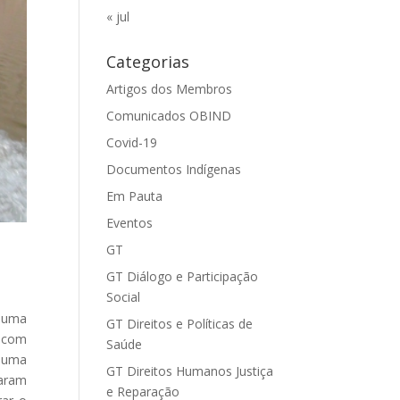
« jul
Categorias
Artigos dos Membros
Comunicados OBIND
Covid-19
Documentos Indígenas
Em Pauta
Eventos
GT
GT Diálogo e Participação
Social
m uma
GT Direitos e Políticas de
o com
Saúde
e uma
GT Direitos Humanos Justiça
caram
e Reparação