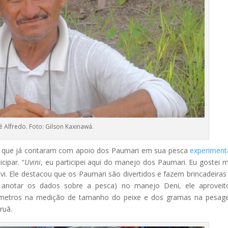
é Alfredo. Foto: Gilson Kaxinawá.
i que já contaram com apoio dos Paumari em sua pesca
experiment
ipar. “
Uvini
, eu participei aqui do manejo dos Paumari. Eu gostei m
vi. Ele destacou que os Paumari são divertidos e fazem brincadeira
 anotar os dados sobre a pesca) no manejo Deni, ele aproveit
ntímetros na medição de tamanho do peixe e dos gramas na pesa
ruã.