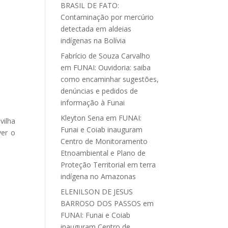
BRASIL DE FATO:
Contaminação por mercúrio
detectada em aldeias
indígenas na Bolívia
Fabrício de Souza Carvalho
em
FUNAI: Ouvidoria: saiba
como encaminhar sugestões,
denúncias e pedidos de
informação à Funai
Kleyton Sena
em
FUNAI:
vilha
Funai e Coiab inauguram
ver o
Centro de Monitoramento
Etnoambiental e Plano de
Proteção Territorial em terra
indígena no Amazonas
ELENILSON DE JESUS
BARROSO DOS PASSOS
em
FUNAI: Funai e Coiab
inauguram Centro de