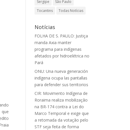
Sergipe
São Paulo
Tocantins
Todas Notícias
Notícias
FOLHA DE S. PAULO: Justiça
manda Axia manter
programa para indígenas
afetados por hidroelétrica no
Pará
ONU: Una nueva generación
indígena ocupa las pantallas
para defender sus territorios
CIR: Movimento Indígena de
Roraima realiza mobilização
tando
na BR-174 contra a Lei do
i que
Marco Temporal e exige que
edito
a retomada da votação pelo
Praia
STF seja feita de forma