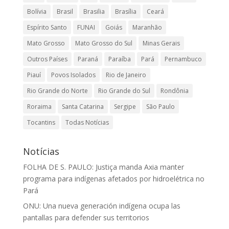
Bolívia
Brasil
Brasilia
Brasília
Ceará
Espírito Santo
FUNAI
Goiás
Maranhão
Mato Grosso
Mato Grosso do Sul
Minas Gerais
Outros Países
Paraná
Paraíba
Pará
Pernambuco
Piauí
Povos Isolados
Rio de Janeiro
Rio Grande do Norte
Rio Grande do Sul
Rondônia
Roraima
Santa Catarina
Sergipe
São Paulo
Tocantins
Todas Notícias
Notícias
FOLHA DE S. PAULO: Justiça manda Axia manter
programa para indígenas afetados por hidroelétrica no
Pará
ONU: Una nueva generación indígena ocupa las
pantallas para defender sus territorios