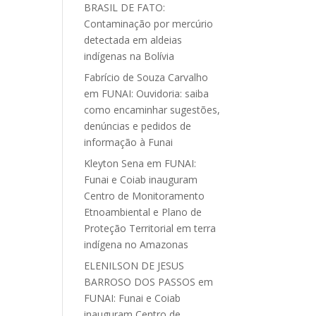
BRASIL DE FATO:
Contaminação por mercúrio
detectada em aldeias
indígenas na Bolívia
Fabrício de Souza Carvalho
em
FUNAI: Ouvidoria: saiba
como encaminhar sugestões,
denúncias e pedidos de
informação à Funai
Kleyton Sena
em
FUNAI:
Funai e Coiab inauguram
Centro de Monitoramento
Etnoambiental e Plano de
Proteção Territorial em terra
indígena no Amazonas
ELENILSON DE JESUS
BARROSO DOS PASSOS
em
FUNAI: Funai e Coiab
inauguram Centro de