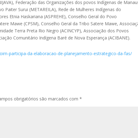
UNIJAVA), Federação das Organizações dos povos Indígenas de Manau
o Paiter Surui (METAREILA), Rede de Mulheres Indígenas do
res Etnia Haskariana (ASPREHE), Conselho Geral do Povo
tere Mawe (CPSM), Conselho Geral da Tribo Satere Mawe, Associa
nidade Terra Preta Rio Negro (ACINCYP), Associação dos Povos
ssociação Comunitário Indígena Baré de Nova Esperança (ACIBANE).
oirn-participa-da-elaboracao-de-planejamento-estrategico-da-fas/
ampos obrigatórios são marcados com
*