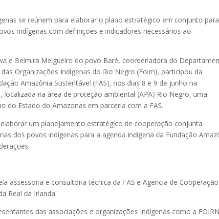
genas se reúnem para elaborar o plano estratégico em conjunto par
povos Indígenas com definições e indicadores necessários ao
niwa e Belmira Melgueiro do povo Baré, coordenadora do Departame
 das Organizações Indígenas do Rio Negro (Foirn), participou da
dação Amazônia Sustentável (FAS), nos dias 8 e 9 de junho na
localizada na área de proteção ambiental (APA) Rio Negro, uma
no do Estado do Amazonas em parceria com a FAS.
 elaborar um planejamento estratégico de cooperação conjunta
rias dos povos indígenas para a agenda indígena da Fundação Amaz
ederações.
la assessoria e consultoria técnica da FAS e Agencia de Cooperação
a Real da Irlanda.
presentantes das associações e organizações Indígenas como a FOIRN