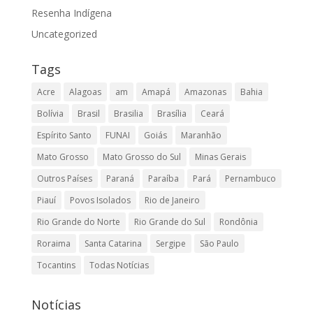
Resenha Indígena
Uncategorized
Tags
Acre
Alagoas
am
Amapá
Amazonas
Bahia
Bolívia
Brasil
Brasilia
Brasília
Ceará
Espírito Santo
FUNAI
Goiás
Maranhão
Mato Grosso
Mato Grosso do Sul
Minas Gerais
Outros Países
Paraná
Paraíba
Pará
Pernambuco
Piauí
Povos Isolados
Rio de Janeiro
Rio Grande do Norte
Rio Grande do Sul
Rondônia
Roraima
Santa Catarina
Sergipe
São Paulo
Tocantins
Todas Notícias
Notícias