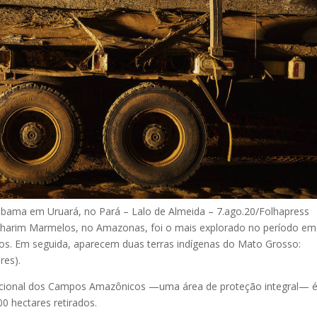
 Ibama em Uruará, no Pará –
Lalo de Almeida – 7.ago.20/Folhapress
enharim Marmelos, no Amazonas, foi o mais explorado no período em
dos. Em seguida, aparecem duas terras indígenas do Mato Grosso:
res).
acional dos Campos Amazônicos —uma área de proteção integral— 
00 hectares retirados.