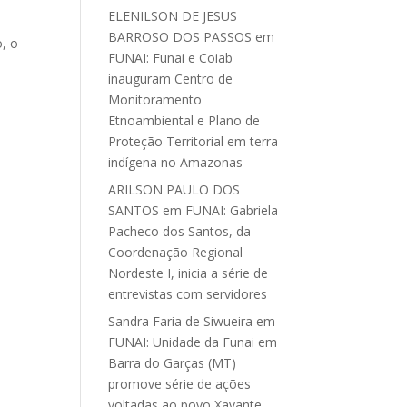
ELENILSON DE JESUS
BARROSO DOS PASSOS
em
, o
FUNAI: Funai e Coiab
inauguram Centro de
e
Monitoramento
Etnoambiental e Plano de
Proteção Territorial em terra
indígena no Amazonas
ARILSON PAULO DOS
SANTOS
em
FUNAI: Gabriela
Pacheco dos Santos, da
Coordenação Regional
Nordeste I, inicia a série de
entrevistas com servidores
Sandra Faria de Siwueira
em
FUNAI: Unidade da Funai em
Barra do Garças (MT)
promove série de ações
voltadas ao povo Xavante