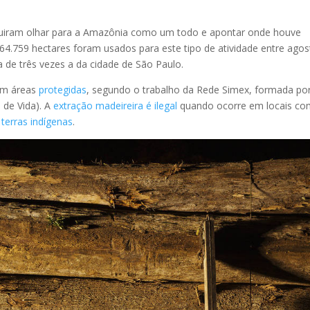
seguiram olhar para a Amazônia como um todo e apontar onde houve
64.759 hectares foram usados para este tipo de atividade entre agos
a de três vezes a da cidade de São Paulo.
em áreas
protegidas
, segundo o trabalho da Rede Simex, formada po
 de Vida). A
extração madeireira é ilegal
quando ocorre em locais c
terras indígenas
.