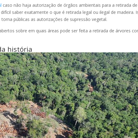
al
caso não haja autorização de órgãos ambientais para a retirada de
ifícil saber exatamente o que é retirada legal ou ilegal de madeira. 
torna públicas as autorizações de supressão vegetal.
bertos sobre em quais áreas pode ser feita a retirada de árvores c
a história