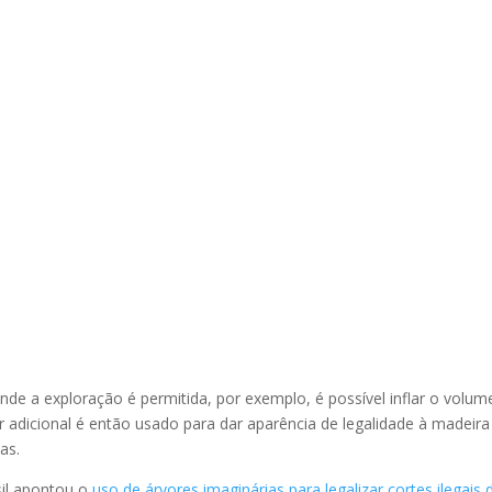
e a exploração é permitida, por exemplo, é possível inflar o volum
or adicional é então usado para dar aparência de legalidade à madeira
as.
il apontou o
uso de árvores imaginárias para legalizar cortes ilegais 