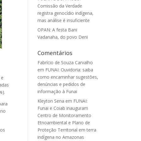
Comissão da Verdade
registra genocídio indígena,
mas análise é insuficiente
OPAN: A festa Bani
Vadanaha, do povo Deni
Comentários
Fabrício de Souza Carvalho
em
FUNAI: Ouvidoria: saiba
como encaminhar sugestões,
 e
denúncias e pedidos de
radas
informação à Funai
%).
Kleyton Sena
em
FUNAI:
para
Funai e Coiab inauguram
ano
Centro de Monitoramento
Etnoambiental e Plano de
dos
Proteção Territorial em terra
indígena no Amazonas