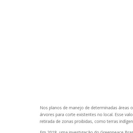
Nos planos de manejo de determinadas áreas ond
árvores para corte existentes no local. Esse val
retirada de zonas proibidas, como terras indígen
Em 2018, uma investigação do Greenpeace Bras