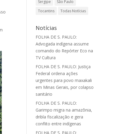
Sergipe
São Paulo
Tocantins
Todas Notícias
Isso
Notícias
om
FOLHA DE S. PAULO:
Advogada indígena assume
comando do Repórter Eco na
TV Cultura
FOLHA DE S. PAULO: Justiça
Federal ordena ações
urgentes para povo maxakali
em Minas Gerais, por colapso
sanitário
FOLHA DE S. PAULO:
Garimpo migra na amazônia,
dribla fiscalização e gera
conflito entre indígenas
FOLHA DE S. PAULO: