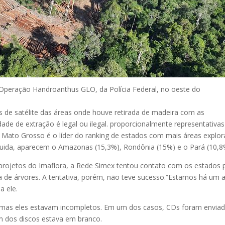
 Operação Handroanthus GLO, da Polícia Federal, no oeste do
 de satélite das áreas onde houve retirada de madeira com as
dade de extração é legal ou ilegal. proporcionalmente representativas
 O Mato Grosso é o líder do ranking de estados com mais áreas explo
eguida, aparecem o Amazonas (15,3%), Rondônia (15%) e o Pará (10,8
projetos do Imaflora, a Rede Simex tentou contato com os estados 
a de árvores. A tentativa, porém, não teve sucesso.“Estamos há um 
a ele.
 mas eles estavam incompletos. Em um dos casos, CDs foram envia
 dos discos estava em branco.