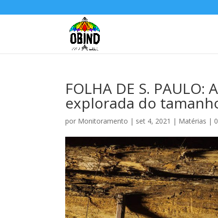
FOLHA DE S. PAULO: 
explorada do tamanho
por
Monitoramento
|
set 4, 2021
|
Matérias
|
0