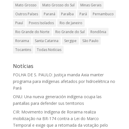
Mato Grosso
Mato Grosso do Sul
Minas Gerais
Outros Países
Paraná
Paraíba
Pará
Pernambuco
Piauí
Povos Isolados
Rio de Janeiro
Rio Grande do Norte
Rio Grande do Sul
Rondônia
Roraima
Santa Catarina
Sergipe
São Paulo
Tocantins
Todas Notícias
Notícias
FOLHA DE S. PAULO: Justiça manda Axia manter
programa para indígenas afetados por hidroelétrica no
Pará
ONU: Una nueva generación indígena ocupa las
pantallas para defender sus territorios
CIR: Movimento Indígena de Roraima realiza
mobilização na BR-174 contra a Lei do Marco
Temporal e exige que a retomada da votação pelo