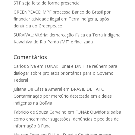
STF seja feita de forma presencial
GREENPEACE: MPF processa Banco do Brasil por
financiar atividade ilegal em Terra Indígena, após
denúncia do Greenpeace
SURVIVAL: Vitória: demarcação física da Terra Indígena
Kawahiva do Rio Pardo (MT) é finalizada
Comentários
Carlos Silva
em
FUNAI: Funai e DNIT se reúnem para
dialogar sobre projetos prioritários para o Governo
Federal
Juliana De Cássia Amaral
em
BRASIL DE FATO:
Contaminação por mercúrio detectada em aldeias
indígenas na Bolívia
Fabrício de Souza Carvalho
em
FUNAI: Ouvidoria: saiba
como encaminhar sugestões, denúncias e pedidos de
informação à Funai
Kleyton Sena
em
FUNAI: Funai e Coiab inauguram