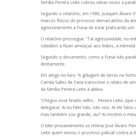
família Pereira Leite cobrou várias vezes a para
Segundo o relatório, em 1986, Joaquim Álvaro Per
marcos físicos do processo demarcatório da áre
agressivamente a Funai de estar praticando um 
O relatório prossegue: “Tal agressividade, no e
cidadãos a fazer ameaças aos índios, a intimi
Segundo o documento, como a Funai não parali
diretamente.
Em artigo no livro “A grilagem de terras na for
Camila Salles de Faria transcreve o relato de u
da família Pereira Leite à aldeia.
“Chegou esse finado velho… Pereira Leite, (que 
delegacia’. Aí eu falei ‘não, não vou’. Aí ele fal
mas também sou grande, viu?’ Aí mostrei o meu 
O líder provavelmente se referia José Álvaro Per
Leite quem iniciou o processo judicial contra a