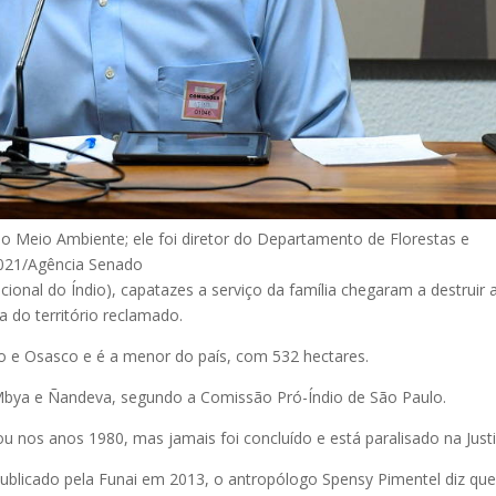
do Meio Ambiente; ele foi diretor do Departamento de Florestas e
2021/Agência Senado
nal do Índio), capatazes a serviço da família chegaram a destruir 
a do território reclamado.
lo e Osasco e é a menor do país, com 532 hectares.
bya e Ñandeva, segundo a Comissão Pró-Índio de São Paulo.
ou nos anos 1980, mas jamais foi concluído e está paralisado na Justi
, publicado pela Funai em 2013, o antropólogo Spensy Pimentel diz que