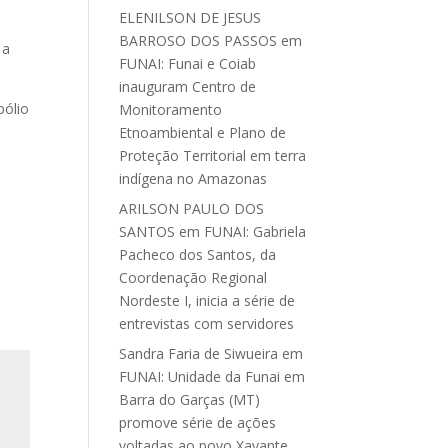
ELENILSON DE JESUS
BARROSO DOS PASSOS
em
 a
FUNAI: Funai e Coiab
inauguram Centro de
pólio
Monitoramento
Etnoambiental e Plano de
Proteção Territorial em terra
indígena no Amazonas
ARILSON PAULO DOS
SANTOS
em
FUNAI: Gabriela
Pacheco dos Santos, da
Coordenação Regional
Nordeste I, inicia a série de
entrevistas com servidores
Sandra Faria de Siwueira
em
FUNAI: Unidade da Funai em
Barra do Garças (MT)
promove série de ações
voltadas ao povo Xavante