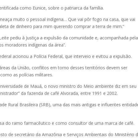
entificada como Eunice, sobre o patriarca da família.
e ameaça muito o pessoal indígena… Que vai pôr fogo na casa, que vai
eta de dinheiro para mim querendo comprar a terra de mim.”
ra Leite pediu à Justiça a expulsão da comunidade e, acompanhada pel
 dos moradores indígenas da área”.
deral acionou a Polícia Federal, que interveio e evitou a expulsão.
 áreas da União, conflitos em torno desses territórios devem ser
como as polícias militares.
iversidade de Mauá, o novo ministro do Meio ambiente diz em seu
inistrador” da fazenda de café Alvorada, entre 1991 e 2002.
ade Rural Brasileira (SRB), uma das mais antigas e influentes entidad
a do ramo farmacêutico e como consultor de uma marca de café.
osto de secretário da Amazônia e Serviços Ambientais do Ministério 