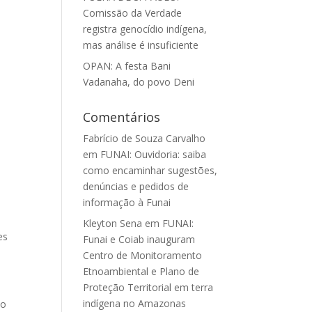
Comissão da Verdade
registra genocídio indígena,
mas análise é insuficiente
OPAN: A festa Bani
Vadanaha, do povo Deni
a
Comentários
Fabrício de Souza Carvalho
em
FUNAI: Ouvidoria: saiba
como encaminhar sugestões,
denúncias e pedidos de
informação à Funai
Kleyton Sena
em
FUNAI:
es
Funai e Coiab inauguram
Centro de Monitoramento
Etnoambiental e Plano de
Proteção Territorial em terra
indígena no Amazonas
do