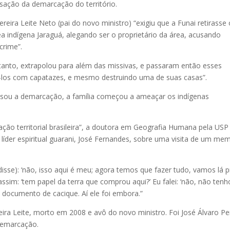
lisação da demarcação do território.
eira Leite Neto (pai do novo ministro) “exigiu que a Funai retirasse
a indígena Jaraguá, alegando ser o proprietário da área, acusando
crime”.
ntanto, extrapolou para além das missivas, e passaram então esses
dá-los com capatazes, e mesmo destruindo uma de suas casas”.
sou a demarcação, a família começou a ameaçar os indígenas
mação territorial brasileira”, a doutora em Geografia Humana pela USP
m líder espiritual guarani, José Fernandes, sobre uma visita de um me
disse): ‘não, isso aqui é meu; agora temos que fazer tudo, vamos lá p
ou assim: ‘tem papel da terra que comprou aqui?’ Eu falei: ‘não, não tenh
documento de cacique. Aí ele foi embora.”
eira Leite, morto em 2008 e avô do novo ministro. Foi José Álvaro Pe
 demarcação.