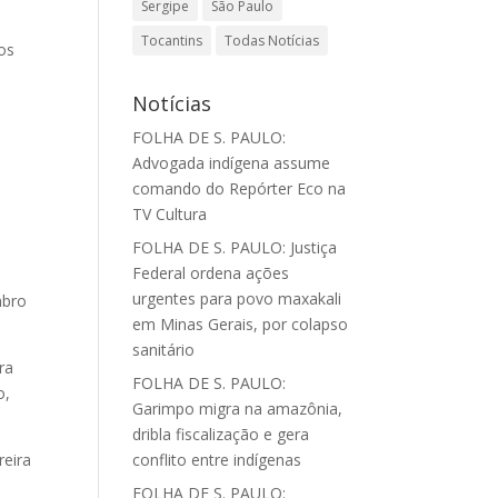
Sergipe
São Paulo
Tocantins
Todas Notícias
 os
Notícias
FOLHA DE S. PAULO:
Advogada indígena assume
comando do Repórter Eco na
TV Cultura
FOLHA DE S. PAULO: Justiça
Federal ordena ações
urgentes para povo maxakali
mbro
em Minas Gerais, por colapso
sanitário
ra
FOLHA DE S. PAULO:
o,
Garimpo migra na amazônia,
dribla fiscalização e gera
reira
conflito entre indígenas
FOLHA DE S. PAULO: